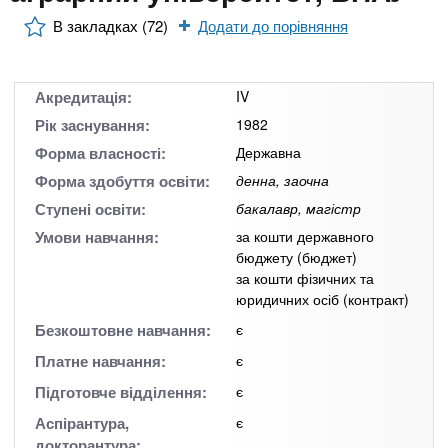
n
MBA
е
и
р
В закладках (72)
Додати до порівняння
х
t
і
Онлайн курси
а
з
л
а
s
Акредитація:
IV
у
к
За кордоном
Рік заснування:
1982
.
л
Форма власності:
Державна
а
Форма здобуття освіти:
денна, заочна
i
д
Ступені освіти:
бакалавр, магістр
і
Умови навчання:
за кошти державного
бюджету (бюджет)
n
в
за кошти фізичних та
юридичних осіб (контракт)
f
Безкоштовне навчання:
є
Платне навчання:
є
o
Підготовче відділення:
є
Аспірантура,
є
докторантура: