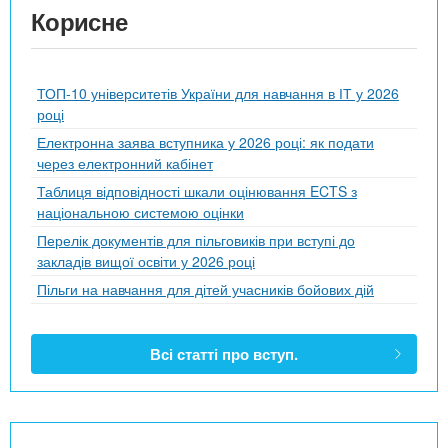
Корисне
ТОП-10 університетів України для навчання в ІТ у 2026
році
Електронна заява вступника у 2026 році: як подати
через електронний кабінет
Таблиця відповідності шкали оцінювання ECTS з
національною системою оцінки
Перелік документів для пільговиків при вступі до
закладів вищої освіти у 2026 році
Пільги на навчання для дітей учасників бойових дій
Всі статті про вступ.