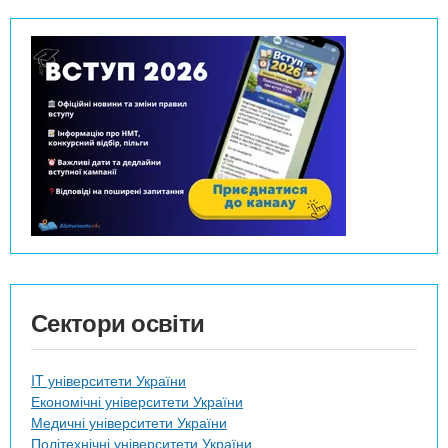
Сектори освіти
IT університети України
Економічні університети України
Медичні університети України
Політехнічні університети України