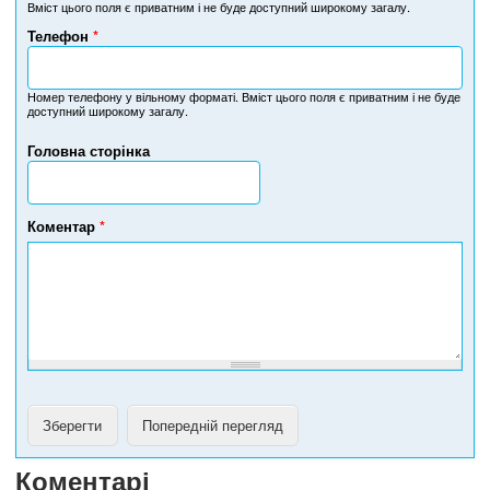
Вміст цього поля є приватним і не буде доступний широкому загалу.
Телефон
*
Н
о
м
Номер телефону у вільному форматі. Вміст цього поля є приватним і не буде
доступний широкому загалу.
е
р
Головна сторінка
т
е
л
е
Коментар
*
ф
о
н
у
Коментарі