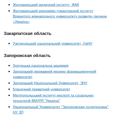
Житомирський медичний інститут, ЖМІ
Житомирський економіко-гуманітарний інститут
Відкритого міжнародного університету розвитку людини
«Україна»
Закарпатская область
Ужгородський національний університет, УжНУ
Запорожская область
Хортицька національна академія
Запорізький державний медико-фармацевтичний
університет
Запорізький Національний Університет, ЗНУ
Класичний приватний університет
Мелітопольський інститут екології та соціальних
технологій ВМУРЛ "Україна"
Национальный Университет "Запорожская политехника",
НУ ЗП