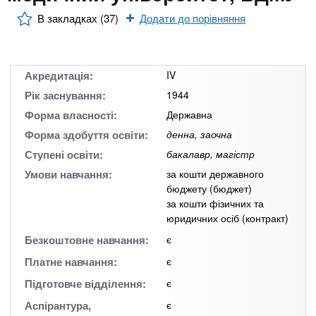
n
MBA
е
и
р
В закладках (37)
Додати до порівняння
х
t
і
Онлайн курси
а
з
л
а
s
Акредитація:
IV
у
к
За кордоном
Рік заснування:
1944
.
л
Форма власності:
Державна
а
Форма здобуття освіти:
денна, заочна
i
д
Ступені освіти:
бакалавр, магістр
і
Умови навчання:
за кошти державного
n
в
бюджету (бюджет)
за кошти фізичних та
юридичних осіб (контракт)
f
Безкоштовне навчання:
є
Платне навчання:
є
o
Підготовче відділення:
є
Аспірантура,
є