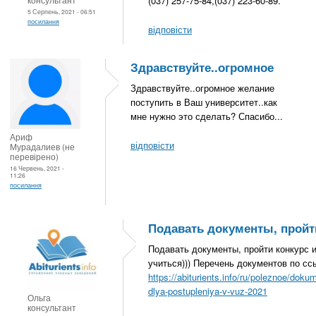
(037) 257-75-84,(037) 223-60-89.
5 Серпень, 2021 - 06:51
посилання
відповісти
Здравствуйте..огромное
Здравствуйте..огромное желание
поступить в Ваш университет..как
мне нужно это сделать? Спасибо...
Ариф
відповісти
Мурадалиев (не
перевірено)
16 Червень, 2021 -
11:26
посилання
Подавать документы, пройт
Подавать документы, пройти конкурс 
учиться))) Перечень документов по сс
https://abiturients.info/ru/poleznoe/doku
dlya-postupleniya-v-vuz-2021
Ольга
консультант