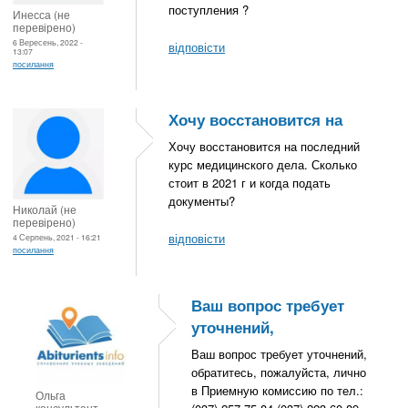
поступления ?
Инесса (не
перевірено)
6 Вересень, 2022 -
відповісти
13:07
посилання
Хочу восстановится на
Хочу восстановится на последний
курс медицинского дела. Сколько
стоит в 2021 г и когда подать
документы?
Николай (не
перевірено)
відповісти
4 Серпень, 2021 - 16:21
посилання
Ваш вопрос требует
уточнений,
Ваш вопрос требует уточнений,
обратитесь, пожалуйста, лично
в Приемную комиссию по тел.:
Ольга
консультант