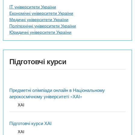
IT університети України
Економічні університети України
Медичні університети України
Політехнічні університети України
Юридичні університети України
Підготовчі курси
Предметні олімпіади онлайн в Національному
аерокосмічному університеті «ХАІ»
ХАІ
Підготовчі курси ХАІ
ХАІ