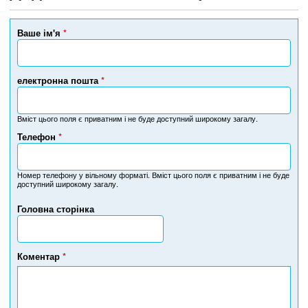
Ваше ім'я
*
електронна пошта
*
Вміст цього поля є приватним і не буде доступний широкому загалу.
Телефон
*
Н
о
м
Номер телефону у вільному форматі. Вміст цього поля є приватним і не буде
доступний широкому загалу.
е
р
Головна сторінка
т
е
л
е
Коментар
*
ф
о
н
у