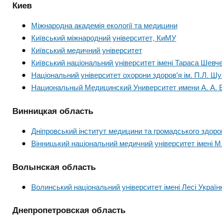
n
т
и
Киев
е
х
t
р
Міжнародна академія екології та медицини
з
і
Київський міжнародний університет, КиМУ
а
а
s
Київський медичний університет
л
к
Київський національний університет імені Тараса Шевч
у
л
Національний університет охорони здоров'я ім. П.Л. Ш
.
а
Национальный Медицинский Университет имени А. А.
д
i
Винницкая область
і
в
n
Дніпровський інститут медицини та громадського здоро
Вінницький національний медичний університет імені М
f
Волынская область
o
Волинський національний університет імені Лесі Україн
Днепропетровская область