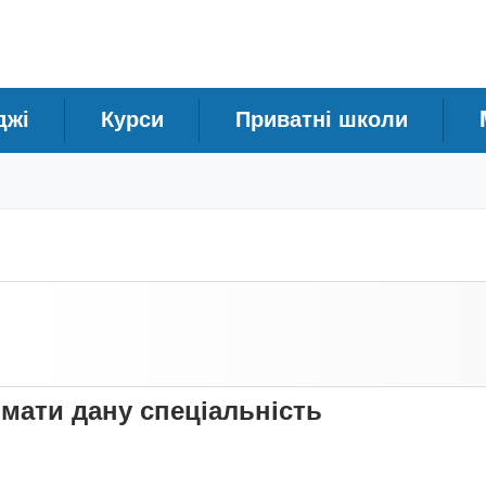
джі
Курси
Приватні школи
имати дану спеціальність