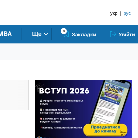
укр
|
рус
0
MBA
Ще
Закладки
Увійти