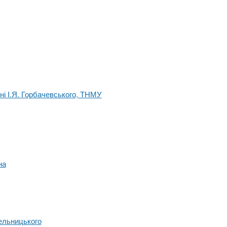
ні І.Я. Горбачевського, ТНМУ
на
ельницького