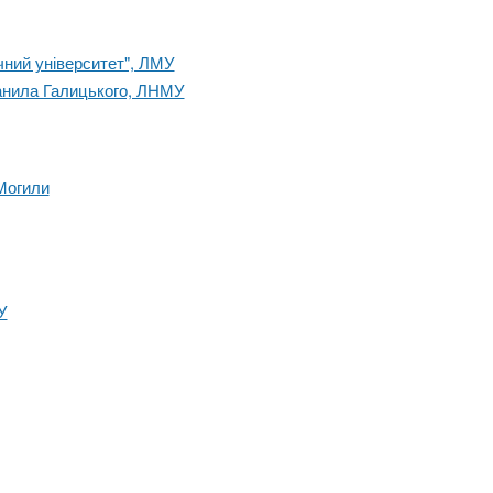
ний університет", ЛМУ
Данила Галицького, ЛНМУ
Могили
У