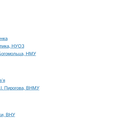
енка
упика, НУОЗ
 Богомольца, НМУ
в’я
.І. Пирогова, ВНМУ
ки, ВНУ