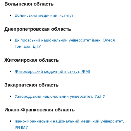
n
MBA
е
Волынская область
и
р
х
t
і
Волинський медичний інститут
Онлайн курси
а
з
л
а
Днепропетровская область
s
у
к
За кордоном
Дніпровський національний університет імені Олеся
.
л
Гончара, ДНУ
а
Житомирская область
i
д
і
Житомирський медичний інститут, ЖМІ
n
в
Закарпатская область
f
Ужгородський національний університет, УжНУ
o
Ивано-Франковская область
Івано-Франківський національний медичний університет,
ІФНМУ