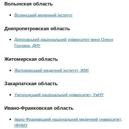
n
MBA
р
Волынская область
х
ж
з
t
а
Волинський медичний інститут
Онлайн курсы
н
а
и
в
Днепропетровская область
s
ю
е
За рубежом
Дніпровський національний університет імені Олеся
.
д
Гончара, ДНУ
е
Житомирская область
i
н
и
Житомирський медичний інститут, ЖМІ
n
й
Закарпатская область
f
Ужгородський національний університет, УжНУ
o
Ивано-Франковская область
Івано-Франківський національний медичний університет,
ІФНМУ