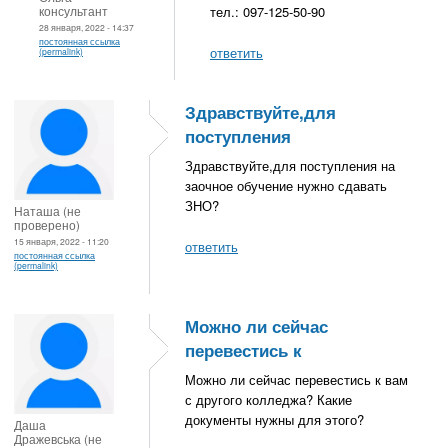
консультант
тел.: 097-125-50-90
28 января, 2022 - 14:37
постоянная ссылка
ответить
(permalink)
Здравствуйте,для
поступления
Здравствуйте,для поступления на
заочное обучение нужно сдавать
ЗНО?
Наташа (не
проверено)
15 января, 2022 - 11:20
ответить
постоянная ссылка
(permalink)
Можно ли сейчас
перевестись к
Можно ли сейчас перевестись к вам
с другого колледжа? Какие
документы нужны для этого?
Даша
Дражевська (не