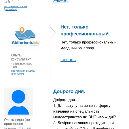
ответить
14:29
постоянная ссылка
(permalink)
Нет, только
профессиональный
Нет, только профессиональный
младший бакалавр.
Ольга
консультант
ответить
18 февраля, 2022 -
13:48
постоянная ссылка
(permalink)
Доброго дня.
Доброго дня.
1. Для вступу на вечірню форму
навчання на спеціальність
медсестринство які ЗНО необхідні?
Олександра (не
2. Вечірнє навчання проходить а які
проверено)
дні і в який час? Хоча б приблизно.
28 января, 2022 - 19:41