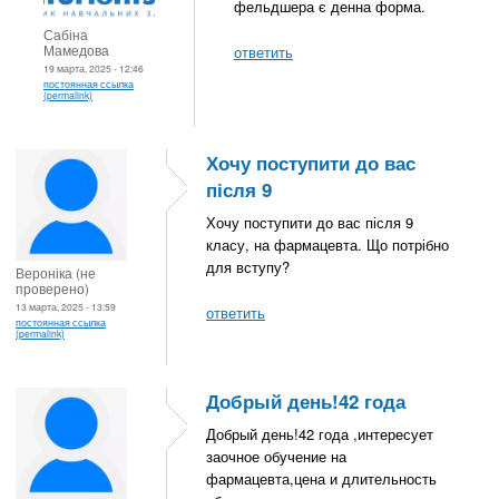
фельдшера є денна форма.
Сабіна
Мамедова
ответить
19 марта, 2025 - 12:46
постоянная ссылка
(permalink)
Хочу поступити до вас
після 9
Хочу поступити до вас після 9
класу, на фармацевта. Що потрібно
для вступу?
Вероніка (не
проверено)
13 марта, 2025 - 13:59
ответить
постоянная ссылка
(permalink)
Добрый день!42 года
Добрый день!42 года ,интересует
заочное обучение на
фармацевта,цена и длительность