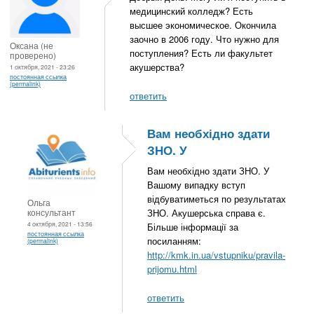
медицинский колледж? Есть
высшее экономическое. Окончила
заочно в 2006 году. Что нужно для
Оксана (не
поступления? Есть ли факультет
проверено)
акушерства?
1 октября, 2021 - 23:26
постоянная ссылка
(permalink)
ответить
Вам необхідно здати
ЗНО. У
Вам необхідно здати ЗНО. У
Вашому випадку вступ
відбуватиметься по результатах
Ольга
консультант
ЗНО. Акушерська справа є.
4 октября, 2021 - 13:56
Більше інформації за
постоянная ссылка
посиланням:
(permalink)
http://kmk.in.ua/vstupniku/pravila-
prijomu.html
ответить