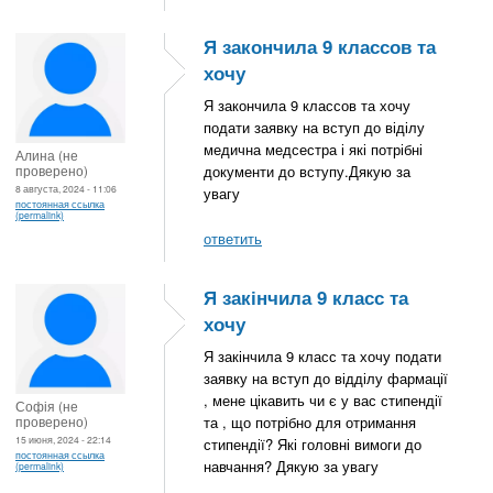
Я закончила 9 классов та
хочу
Я закончила 9 классов та хочу
подати заявку на вступ до віділу
медична медсестра і які потрібні
Алина (не
проверено)
документи до вступу.Дякую за
8 августа, 2024 - 11:06
увагу
постоянная ссылка
(permalink)
ответить
Я закінчила 9 класс та
хочу
Я закінчила 9 класс та хочу подати
заявку на вступ до відділу фармації
, мене цікавить чи є у вас стипендії
Софія (не
проверено)
та , що потрібно для отримання
15 июня, 2024 - 22:14
стипендії? Які головні вимоги до
постоянная ссылка
навчання? Дякую за увагу
(permalink)