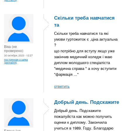
Скільки треба навчатися
та
Скільки треба навчатися та які
умови гуртожиток є ,ціна актуальна
?
Віка (не
проверено)
що потрібно для вступу якщо уже
30 октября, 2023 - 12:27
закінчив медичний коледж і маю
постоянная ссылка
диплом молодшого спеціаліста
(permalink)
"медична справа " а хочу вступити
"фармація ..."
ответить
Добрый день. Подскажите
Добрый день. Подскажите
пожалуйста как можно получить
оценки к диплому. Закончила
учиться в 1989. Году. Благодарю
Елена (не