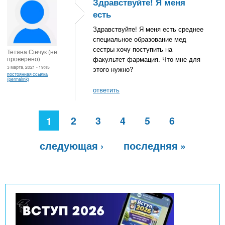
Здравствуйте! Я меня
есть
Здравствуйте! Я меня есть среднее
специальное образование мед
сестры хочу поступить на
Тетяна Сінчук (не
проверено)
факультет фармация. Что мне для
3 марта, 2021 - 19:45
этого нужно?
постоянная ссылка
(permalink)
ответить
С
2
3
4
5
6
1
т
р
следующая ›
последняя »
а
н
и
ц
ы