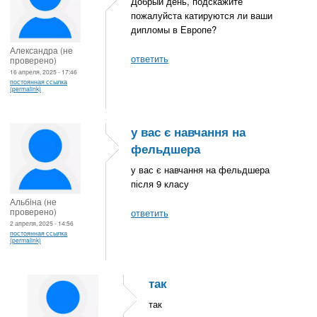
Добрый день, подскажите
пожалуйста катируются ли ваши
дипломы в Европе?
Александра (не
ответить
проверено)
16 апреля, 2025 - 17:46
постоянная ссылка
(permalink)
у вас є навчання на
фельдшера
у вас є навчання на фельдшера
після 9 класу
Альбіна (не
проверено)
ответить
2 апреля, 2025 - 14:56
постоянная ссылка
(permalink)
так
так