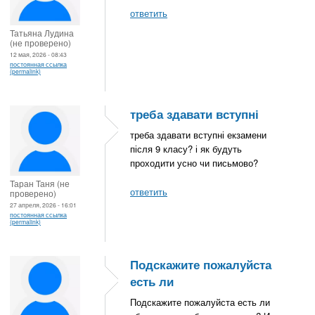
ответить
Татьяна Лудина
(не проверено)
12 мая, 2026 - 08:43
постоянная ссылка
(permalink)
треба здавати вступні
треба здавати вступні екзамени
після 9 класу? і як будуть
проходити усно чи письмово?
Таран Таня (не
ответить
проверено)
27 апреля, 2026 - 16:01
постоянная ссылка
(permalink)
Подскажите пожалуйста
есть ли
Подскажите пожалуйста есть ли