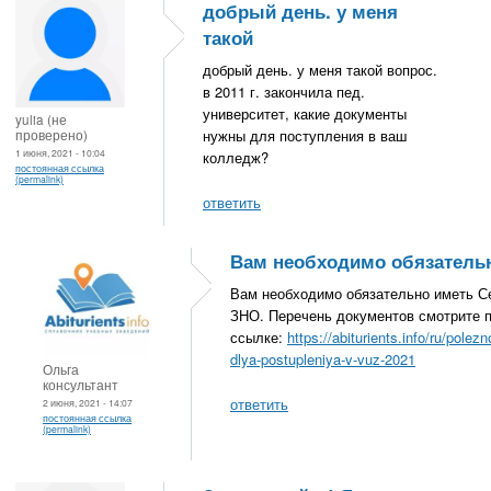
добрый день. у меня
такой
добрый день. у меня такой вопрос.
в 2011 г. закончила пед.
университет, какие документы
yulia (не
проверено)
нужны для поступления в ваш
1 июня, 2021 - 10:04
колледж?
постоянная ссылка
(permalink)
ответить
Вам необходимо обязатель
Вам необходимо обязательно иметь С
ЗНО. Перечень документов смотрите 
ссылке:
https://abiturients.info/ru/pole
dlya-postupleniya-v-vuz-2021
Ольга
консультант
ответить
2 июня, 2021 - 14:07
постоянная ссылка
(permalink)