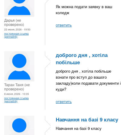
Як можна подати заявку в ваш
коледж
Дарья (не
проверено)
ответить
22 июня, 2026 - 19:50
постоянная ссылка
(permalink)
доброго дня , хотіла
побільше
доброго дня , хотіла побільше
взнати про вступ до вашого
закладу)коли подавати документи і
Таран Таня (не
проверено)
куди?
8 июня, 2026 - 10:35
постоянная ссылка
ответить
(permalink)
Навчання на базі 9 класу
Навчання на базі 9 класу