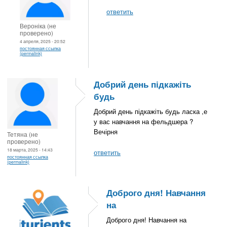
ответить
Вероніка (не
проверено)
4 апреля, 2025 - 20:52
постоянная ссылка
(permalink)
Добрий день підкажіть
будь
Добрий день підкажіть будь ласка ,е
у вас навчання на фельдшера ?
Вечірня
Тетяна (не
проверено)
18 марта, 2025 - 14:43
ответить
постоянная ссылка
(permalink)
Доброго дня! Навчання
на
Доброго дня! Навчання на