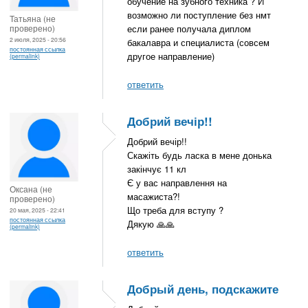
обучение на зубного техника ? И
возможно ли поступление без нмт
Татьяна (не
проверено)
если ранее получала диплом
2 июля, 2025 - 20:56
бакалавра и специалиста (совсем
постоянная ссылка
другое направление)
(permalink)
ответить
Добрий вечір!!
Добрий вечір!!
Скажіть будь ласка в мене донька
закінчує 11 кл
Є у вас направлення на
Оксана (не
масажиста?!
проверено)
Що треба для вступу ?
20 мая, 2025 - 22:41
постоянная ссылка
Дякую 🙏🙏
(permalink)
ответить
Добрый день, подскажите