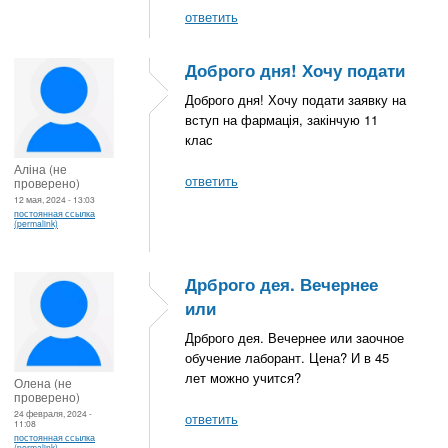
ответить
Доброго дня! Хочу подати
Доброго дня! Хочу подати заявку на
вступ на фармація, закінчую 11
клас
Аліна (не
ответить
проверено)
12 мая, 2024 - 13:03
постоянная ссылка
(permalink)
Дрброго дея. Вечернее
или
Дрброго дея. Вечернее или заочное
обучение лаборант. Цена? И в 45
лет можно учится?
Олена (не
проверено)
24 февраля, 2024 -
ответить
11:08
постоянная ссылка
(permalink)