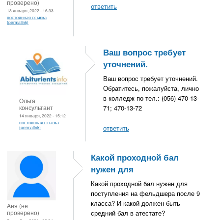
проверено)
ответить
13 января, 2022 - 16:33
постоянная ссылка
(permalink)
Ваш вопрос требует
уточнений.
Ваш вопрос требует уточнений.
Обратитесь, пожалуйста, лично
в колледж по тел.: (056) 470-13-
Ольга
консультант
71; 470-13-72
14 января, 2022 - 15:12
постоянная ссылка
ответить
(permalink)
Какой проходной бал
нужен для
Какой проходной бал нужен для
поступления на фельдшера после 9
класса? И какой должен быть
Аня (не
проверено)
средний бал в атестате?