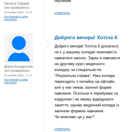
обучения
Оксана Гайдай
(не проверено)
ответить
24 ноября, 2024 - 13:19
постоянная ссылка
(permalink)
Доброго вечора! Хотіла б
Доброго вечора! Хотіла б дізнатися,
чи є у вашому коледжі можливість
навчатися заочно. Зараз я навчаюся
на другому курсі медичного
Діана Кондратюк
коледжу за спеціальністю
(не проверено)
“Лікувальна справа”. Наш коледж
20 ноября, 2024 - 17:15
постоянная ссылка
переходить з онлайну на офлайн,
(permalink)
але у них немає заочної форми
навчання. Оскільки я перебуваю за
кордоном і не зможу відвідувати
заняття, шукаю медичний коледж із
заочною формою навчання.
Чи можливо це у вас?
ответить