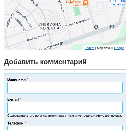
Leaflet
| Map data ©
Google
Добавить комментарий
Ваше имя
*
E-mail
*
Содержание этого поля является приватным и не предназначено для показа.
Телефон
*
Н