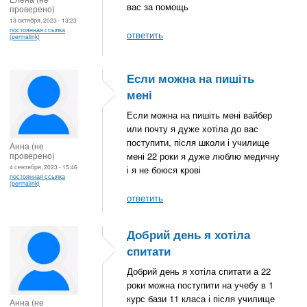
вас за помощь
проверено)
13 октября, 2023 - 13:23
постоянная ссылка
ответить
(permalink)
Если можна на пишіть
мені
Если можна на пишіть мені вайбер
или почту я дуже хотіла до вас
поступити, після школи і училище
Анна (не
проверено)
мені 22 роки я дуже люблю медичну
4 сентября, 2023 - 15:46
і я не боюся крові
постоянная ссылка
(permalink)
ответить
Добрий день я хотіла
спитати
Добрий день я хотіла спитати а 22
роки можна поступити на учебу в 1
курс бази 11 класа і після училище
Анна (не