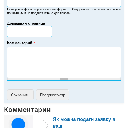
о
м
Номер телефона в произвольном формате. Содержание этого поля является
приватным и не предназначено для показа.
е
р
Домашняя страница
т
е
л
е
Комментарий
*
ф
о
н
а
Комментарии
Як можна подати заявку в
ваш