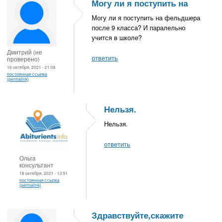
Могу ли я поступить на
Могу ли я поступить на фельдшера
после 9 класса? И паралельно
учится в школе?
Дмитрий (не
ответить
проверено)
16 октября, 2021 - 21:08
постоянная ссылка
(permalink)
Нельзя.
Нельзя.
ответить
Ольга
консультант
18 октября, 2021 - 13:51
постоянная ссылка
(permalink)
Здравствуйте,скажите