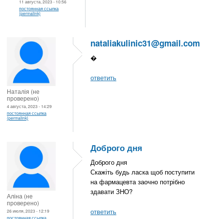
11 августа, 2023 - 10:56
постоянная ссылка
(permalink)
‪nataliakulinic31@gmail.com‬
�
ответить
Наталія (не
проверено)
4 августа, 2023 - 14:29
постоянная ссылка
(permalink)
Доброго дня
Доброго дня
Скажіть будь ласка щоб поступити
на фармацевта заочно потрібно
здавати ЗНО?
Аліна (не
проверено)
ответить
26 июля, 2023 - 12:19
постоянная ссылка