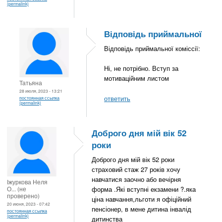
(permalink)
Відповідь приймальної
Відповідь приймальної коміссії:
Ні, не потрібно. Вступ за
мотиваційним листом
Татьяна
28 июля, 2023 - 13:21
ответить
постоянная ссылка
(permalink)
Доброго дня мій вік 52
роки
Доброго дня мій вік 52 роки
страховий стаж 27 років хочу
навчатися заочно або вечірня
Іжуркова Неля
О... (не
форма .Які вступні екзамени ?.яка
проверено)
ціна навчання,льготи я офіційний
20 июня, 2023 - 07:42
пенсіонер, в мене дитина інвалід
постоянная ссылка
(permalink)
дитинства