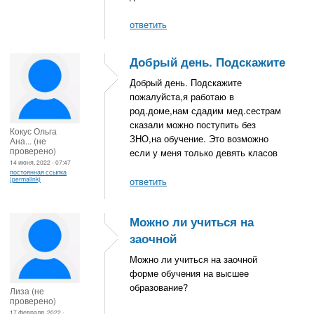
ответить
Добрый день. Подскажите
Добрый день. Подскажите
пожалуйста,я работаю в
род.доме,нам сдадим мед.сестрам
сказали можно поступить без
Кокус Ольга
ЗНО,на обучение. Это возможно
Ана... (не
проверено)
если у меня только девять класов
14 июня, 2022 - 07:47
постоянная ссылка
(permalink)
ответить
Можно ли учиться на
заочной
Можно ли учиться на заочной
форме обучения на высшее
образование?
Лиза (не
проверено)
17 февраля, 2022 -