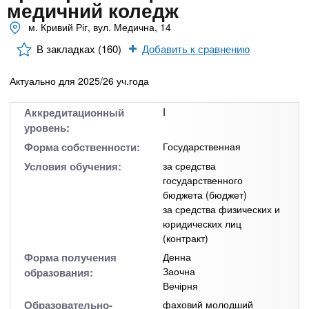
n
MBA
р
медичний коледж
х
ж
м. Кривий Ріг, вул. Медична, 14
з
t
а
Онлайн курсы
н
а
В закладках (160)
Добавить к сравнению
и
в
s
ю
Актуально для 2025/26 уч.года
е
За рубежом
.
д
Аккредитационный
I
е
уровень:
i
н
Форма собственности:
Государственная
и
Условия обучения:
за средства
государственного
n
й
бюджета (бюджет)
за средства физических и
f
юридических лиц
(контракт)
o
Форма получения
Денна
Заочна
образования:
Вечірня
Образовательно-
фаховий молодший