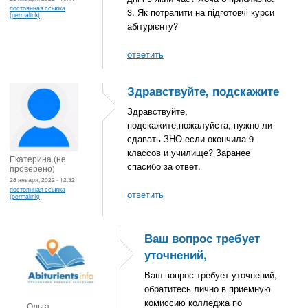
постоянная ссылка
3. Як потрапити на підготовчі курси
(permalink)
абітурієнту?
ответить
Здравствуйте, подскажите
Здравствуйте,
подскажите,пожалуйста, нужно ли
сдавать ЗНО если окончила 9
классов и училище? Заранее
Екатерина (не
спасибо за ответ.
проверено)
28 января, 2022 - 12:32
постоянная ссылка
ответить
(permalink)
Ваш вопрос требует
уточнений,
Ваш вопрос требует уточнений,
обратитесь лично в приемную
комиссию колледжа по
Ольга