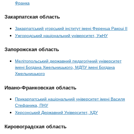
Франка
Закарпатская область
Закарпатський угорський інститут імені Ференца Ракоці ІІ
Ужгородський національний університет, УжНУ
Запорожская область
Мелітопольський державний педагогічний університет
імені Богдана Хмельницького, МДПУ імені Богдана
Хмельницького
Ивано-Франковская область
Прикарпатський національний університет імені Василя
Стефаника, ПНУ
Херсонський Державний Університет, ХДУ
Кировоградская область