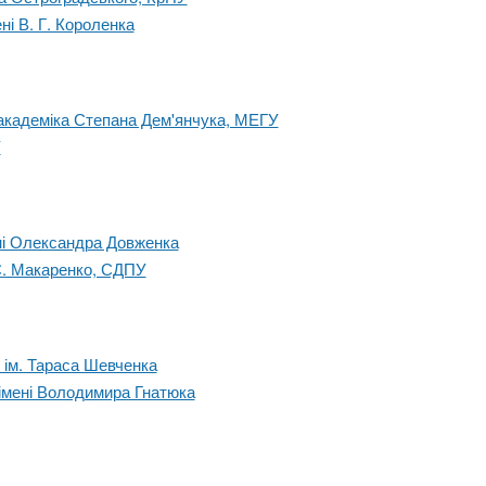
ні В. Г. Короленка
 академіка Степана Дем'янчука, МЕГУ
У
ені Олександра Довженка
.С. Макаренко, СДПУ
 ім. Тараса Шевченка
 імені Володимира Гнатюка