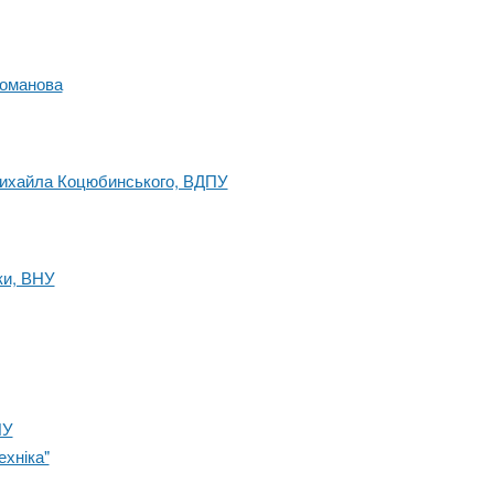
гоманова
 Михайла Коцюбинського, ВДПУ
ки, ВНУ
ПУ
ехніка"