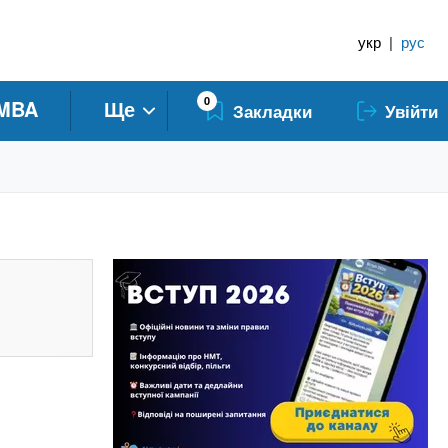
укр
|
рус
0
MBA
Ще
Закладки
Увійти