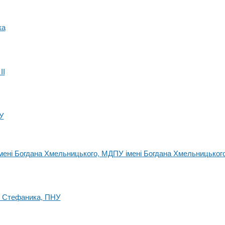
ка
ІІ
У
імені Богдана Хмельницького, МДПУ імені Богдана Хмельницьког
я Стефаника, ПНУ