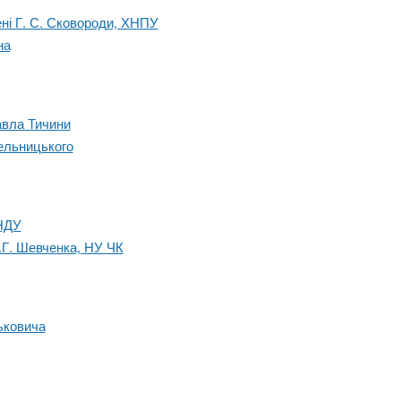
ені Г. С. Сковороди, ХНПУ
на
авла Тичини
ельницького
 НДУ
Т.Г. Шевченка, НУ ЧК
ьковича