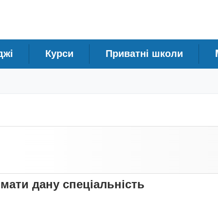
джі
Курси
Приватні школи
имати дану спеціальність