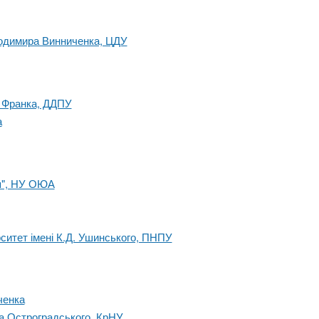
лодимира Винниченка, ЦДУ
. Франка, ДДПУ
а
я", НУ ОЮА
ситет імені К.Д. Ушинського, ПНПУ
ченка
а Остроградського, КрНУ