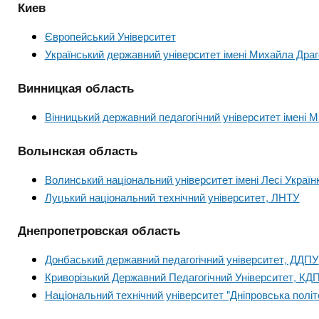
n
т
и
Киев
е
х
t
р
Європейський Університет
з
і
Український державний університет імені Михайла Дра
а
а
s
л
к
Винницкая область
у
л
.
Вінницький державний педагогічний університет імені
а
д
i
Волынская область
і
Волинський національний університет імені Лесі Україн
в
n
Луцький національний технічний університет, ЛНТУ
f
Днепропетровская область
Донбаський державний педагогічний університет, ДДПУ
o
Криворізький Державний Педагогічний Університет, КД
Національний технічний університет "Дніпровська політ