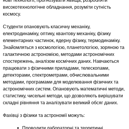
n
MBA
нові технології, прогнозувати явища, розробляти
е
и
р
високотехнологічне обладнання, розуміти сутність
х
t
і
космосу.
Онлайн курси
а
з
л
Студенти опановують класичну механіку,
а
s
у
електродинаміку, оптику, квантову механіку, фізику
к
За кордоном
елементарних частинок, ядерну фізику, термодинаміку.
.
л
Знайомляться з космологією, планетологією, зоряною та
а
галактичною астрономією, методами астрономічних
i
д
спостережень, аналізом космічних даних. Навчаються
і
працювати з фізичними приладами, телескопами,
n
детекторами, спектрометрами, обчислювальними
в
методами, програмами для моделювання фізичних та
астрономічних систем. Опановують математичні методи,
f
статистику, чисельні методи, що дозволяють вирішувати
складні рівняння та аналізувати великий обсяг даних.
o
Фахівці з фізики та астрономії можуть:
Проводити лабораторні та теоретичні