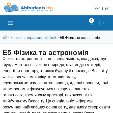
A
П
Д
е
укр
|
рус
о
b
р
в
е
0
й
і
i
т
д
и
В
Абітурієнту
Головна
E5 Фізика та астрономія
Каталог специальностей 2025
»
»
н
д
t
и
о
и
є
E5 Фізика та астрономія
о
ЗВО (ВНЗ)
т
к
u
с
у
Фізика та астрономія — це спеціальність, яка досліджує
Н
н
т
фундаментальні закони природи, взаємодію матерії,
о
а
Коледжі
r
енергії та простору, а також будову й еволюцію Всесвіту.
в
в
н
Фізика вивчає механіку, термодинаміку,
ч
i
о
Курси
електромагнетизм, квантові явища, ядерні процеси, тоді
г
а
як астрономія фокусується на зорях, планетах,
о
л
галактиках, космічному просторі, походженні та
e
м
Приватні школи
майбутньому Всесвіту. Ця спеціальність формує
ь
а
розуміння найглибших основ світу, дає змогу створювати
т
н