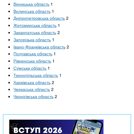
n
MBA
е
и
Вінницька область
1
р
Волинська область
1
х
t
і
Дніпропетровська область
2
Онлайн курси
а
з
Житомирська область
1
л
а
s
у
Закарпатська область
2
к
За кордоном
Запорізька область
1
.
л
Івано-Франківська область
2
а
Полтавська область
1
Рівненська область
1
i
д
Сумська область
1
і
Тернопільська область
1
n
в
Харківська область
2
Черкаська область
2
f
Чернігівська область
2
o