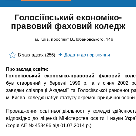
n
е
Онлайн курси
и
р
х
t
і
Голосіївський економіко-
а
з
За кордоном
правовий фаховий коледж
л
а
s
у
к
м. Київ, проспект В.Лобановського, 146
.
л
а
В закладках (256)
Додати до порівняння
i
д
Про заклад освіти:
і
Голосіївський економіко-правовий фаховий кол
n
в
був створений у березні 1999 р., а з січня 2002 ро
завдяки співпраці Академії та Голосіївської районної р
f
м. Києва, коледж набув статусу окремої юридичної особи.
Провадження освітньої діяльності у коледжі здійснюєт
o
відповідно до ліцензії Міністерства освіти і науки Укра
(серія АЕ № 458496 від 01.07.2014 р.).