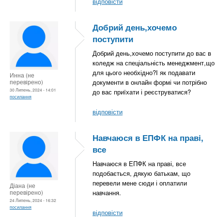
відповісти
Добрий день,хочемо
поступити
Добрий день,хочемо поступити до вас в
коледж на спеціальність менеджмент,що
для цього необхідно?І як подавати
Инна (не
перевірено)
документи в онлайн формі чи потрібно
30 Липень, 2024 - 14:01
до вас приїхати і реєструватися?
посилання
відповісти
Навчаюся в ЕПФК на праві,
все
Навчаюся в ЕПФК на праві, все
подобається, дякую батькам, що
перевели мене сюди і оплатили
Діана (не
перевірено)
навчання.
24 Липень, 2024 - 16:32
посилання
відповісти