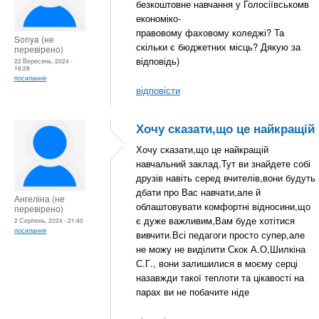
безкоштовне навчання у Голосіївськомв
економіко-
правовому фаховому коледжі? Та
Sonya (не
скільки є бюджетних місць? Дякую за
перевірено)
відповідь)
22 Вересень, 2024 -
16:28
посилання
відповісти
Хочу сказати,що це найкращій
Хочу сказати,що це найкращій
навчальний заклад.Тут ви знайдете собі
друзів навіть серед вчителів,вони будуть
дбати про Вас навчати,але й
Ангеліна (не
облаштовувати комфортні відносини,що
перевірено)
є дуже важливим,Вам буде хотітися
2 Серпень, 2024 - 21:40
посилання
вивчити.Всі педагоги просто супер,але
не можу не виділити Скок А.О,Шилкіна
С.Г., вони залишилися в моєму серці
назавжди такої теплоти та цікавості на
парах ви не побачите ніде