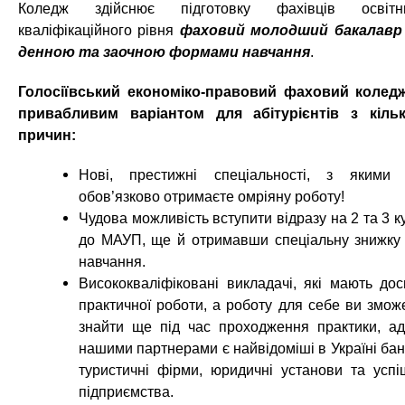
Коледж здійснює підготовку фахівців освітн
кваліфікаційного рівня
фаховий молодший бакалавр
денною та заочною формами навчання
.
Голосіївський економіко-правовий фаховий колед
привабливим варіантом для абітурієнтів з кіль
причин:
Нові, престижні спеціальності, з якими
обов’язково отримаєте омріяну роботу!
Чудова можливість вступити відразу на 2 та 3 к
до МАУП, ще й отримавши спеціальну знижку
навчання.
Висококваліфіковані викладачі, які мають дос
практичної роботи, а роботу для себе ви змож
знайти ще під час проходження практики, а
нашими партнерами є найвідоміші в Україні бан
туристичні фірми, юридичні установи та успі
підприємства.