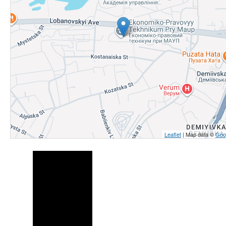
Leaflet
| Map data ©
Goo