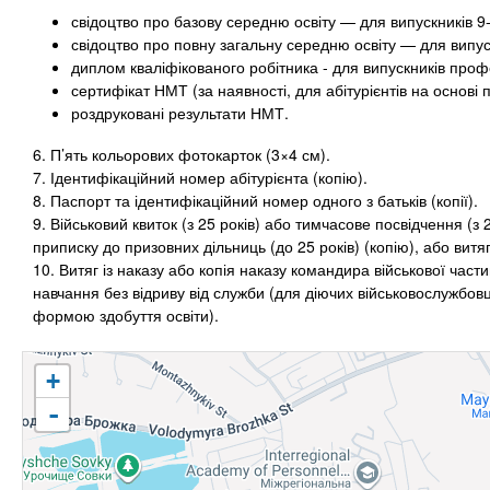
свідоцтво про базову середню освіту — для випускників 9-
свідоцтво про повну загальну середню освіту — для випуск
диплом кваліфікованого робітника - для випускників проф
сертифікат НМТ (за наявності, для абітурієнтів на основі п
роздруковані результати НМТ.
6. П’ять кольорових фотокарток (3×4 см).
7. Ідентифікаційний номер абітурієнта (копію).
8. Паспорт та ідентифікаційний номер одного з батьків (копії).
9. Військовий квиток (з 25 років) або тимчасове посвідчення (з 
приписку до призовних дільниць (до 25 років) (копію), або витя
10. Витяг із наказу або копія наказу командира військової час
навчання без відриву від служби (для діючих військовослужбов
формою здобуття освіти).
+
-