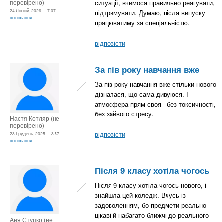
перевірено)
ситуації, вчимося правильно реагувати,
24 Лютий, 2026 - 17:07
підтримувати. Думаю, після випуску
посилання
працюватиму за спеціальністю.
відповісти
За пів року навчання вже
За пів року навчання вже стільки нового
дізналася, що сама дивуюся. І
атмосфера прям своя - без токсичності,
без зайвого стресу.
Настя Котляр (не
перевірено)
відповісти
23 Грудень, 2025 - 13:57
посилання
Після 9 класу хотіла чогось
Після 9 класу хотіла чогось нового, і
знайшла цей коледж. Вчусь із
задоволенням, бо предмети реально
цікаві й набагато ближчі до реального
Аня Ступко (не