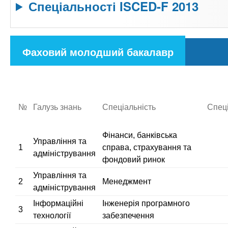
Спеціальності ISCED-F 2013
С
Фаховий молодший бакалавр
п
(
е
а
ц
и
к
а
№
Галузь знань
Спеціальність
Спеці
т
л
и
ь
Фінанси, банківська
в
Управління та
н
1
справа, страхування та
адміністрування
о
н
фондовий ринок
с
а
Управління та
т
2
Менеджмент
в
адміністрування
и
к
и
Інформаційні
Інженерія програмного
3
с
технології
забезпечення
л