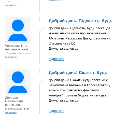
11:42
посилання
Добрий день. Підкажіть, будь
Добрий день. Підкажіть, будь ласка, де
можна знайти наказ про зарахування.
Абітурієнт Черкасова Давид Сергійович.
Спеціальність D6.
Черкасова Інна
Дякую за відповідь.
(не перевірено)
5 Серпень, 2025 - 14:02
посилання
відповісти
Добрий день! Скажіть будь
Добрий день! Скажіть будь ласка чи є
безкоштовне навчання в Голосіївському
економіко- правовому фаховому
коледжі? І скільки бюджетних місць?
Добреля
Дякую за відповідь.
Світлана (не
перевірено)
25 Липень, 2025 - 14:10
відповісти
посилання