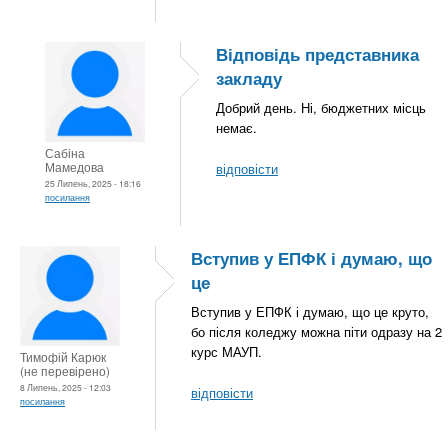
Відповідь представника
закладу
Добрий день. Ні, бюджетних місць
немає.
Сабіна
Мамедова
відповісти
25 Липень, 2025 - 18:16
посилання
Вступив у ЕПФК і думаю, що
це
Вступив у ЕПФК і думаю, що це круто,
бо після коледжу можна піти одразу на 2
курс МАУП.
Тимофій Карюк
(не перевірено)
8 Липень, 2025 - 12:03
відповісти
посилання