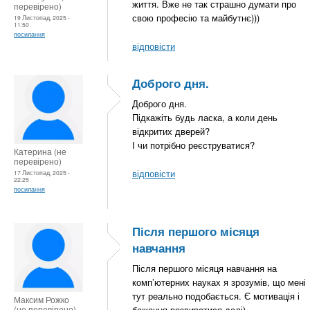
життя. Вже не так страшно думати про
перевірено)
свою професію та майбутнє)))
19 Листопад, 2025 -
11:50
посилання
відповісти
Доброго дня.
Доброго дня.
Підкажіть будь ласка, а коли день
відкритих дверей?
І чи потрібно реєструватися?
Катерина (не
перевірено)
відповісти
17 Листопад, 2025 -
22:25
посилання
Після першого місяця
навчання
Після першого місяця навчання на
комп’ютерних науках я зрозумів, що мені
тут реально подобається. Є мотивація і
Максим Рожко
(не перевірено)
бажання розвиватися далі)