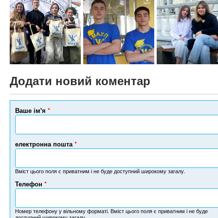
Додати новий коментар
Ваше ім'я
*
електронна пошта
*
Вміст цього поля є приватним і не буде доступний широкому загалу.
Телефон
*
Н
о
м
Номер телефону у вільному форматі. Вміст цього поля є приватним і не буде
доступний широкому загалу.