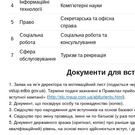
т
Інформаційні
а
4
Комп'ютерні науки
о
технології
д
и
Секретарська та офісна
к
м
5
Право
справа
о
а
Соціальна
Соціальна робота та
с
)
6
робота
консультування
т
ь
Сфера
7
Туризм та рекреація
о
обслуговування
б
Документи для вс
у
ч
1. Заява на ім’я директора та мотиваційний лист (подається ч
е
vstup.edbo.gov.ua). Терміни подачі зазначені в Правилах прий
н
вступної кампанії» (
http://elc.maup.com.ua/abiturientu.html
).
и
2. Документ, що посвідчує особу та громадянство (копію).
я
3. Свідоцтво про народження для вступників на основі базової с
4. Свідоцтво про зміну прізвища, імені чи по батькові (у разі по
5. Документ державного зразка (оригінал, копію) про раніше здо
кваліфікаційний) рівень, на основі якого здійснюється вступ, і д