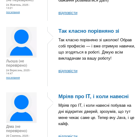
24 Жовтень, 2025 -
13:21
відповісти
посилання
Так класно порівняно зі
Так класно порівняно зі школою! Обрав
собі професію — і вже отримую навички,
що згодяться в роботі. Дякую всім
викладачам за вашу роботу!
Льоша (не
перевірено)
відповісти
24 Вересень, 2025 -
14:47
посилання
Мріяв про IT, і коли навесні
Мріяв про IT, і коли навесні побував на
дні відкритих дверей, зрозумів, що тут
мене чекає саме це. Тепер вчу Java, і це
кайф.
Діма (не
перевірено)
відповісти
26 Серпень, 2025 -