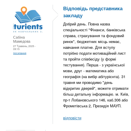
Відповідь представника
закладу
Добрий день. Повна назва
спеціальності "Фінанси, банківська
справа, страхування та фондовий
Сабіна
Мамедова
ринок", бюджетних місць немає,
27 Травень, 2025 -
навчання платне. Для вступу
09:15
потрібно подати мотиваційний лист
посилання
та пройти співбесіду (у формі
тестування). Перша - з української
мови, друг - математика або
географія (на вибір абітурієнта). 31
травня ми проводимо "день
відкритих дверей", можете отримати
більш детальну інформацію. м. Київ,
пр-т Лобановського 146, каб.306 або
Фрометівська 2, Президія МАУП.
відповісти