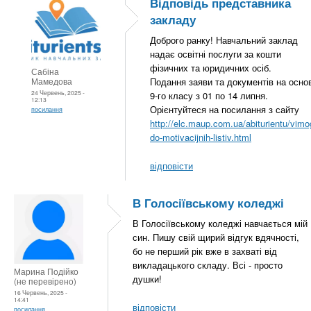
Відповідь представника
закладу
Доброго ранку! Навчальний заклад
надає освітні послуги за кошти
фізичних та юридичних осіб.
Сабіна
Мамедова
Подання заяви та документів на основ
24 Червень, 2025 -
9-го класу з 01 по 14 липня.
12:13
Орієнтуйтеся на посилання з сайту
посилання
http://elc.maup.com.ua/abiturientu/vimo
do-motivacijnih-listiv.html
відповісти
В Голосіївському коледжі
В Голосіївському коледжі навчається мій
син. Пишу свій щирий відгук вдячності,
бо не перший рік вже в захваті від
викладацького складу. Всі - просто
Марина Подійко
душки!
(не перевірено)
16 Червень, 2025 -
14:41
відповісти
посилання