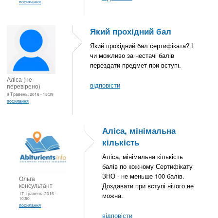
посилання
Який прохідний бал
Який прохідний бал сертифіката? І
чи можливо за нестачі балів
перездати предмет при вступі.
Аліса (не
відповісти
перевірено)
9 Травень, 2016 - 15:39
посилання
Аліса, мінімальна
кількість
Аліса, мінімальна кількість
балів по кожному Сертифікату
ЗНО - не меньше 100 балів.
Ольга
консультант
Доздавати при вступі нічого не
17 Травень, 2016 -
можна.
10:50
посилання
відповісти