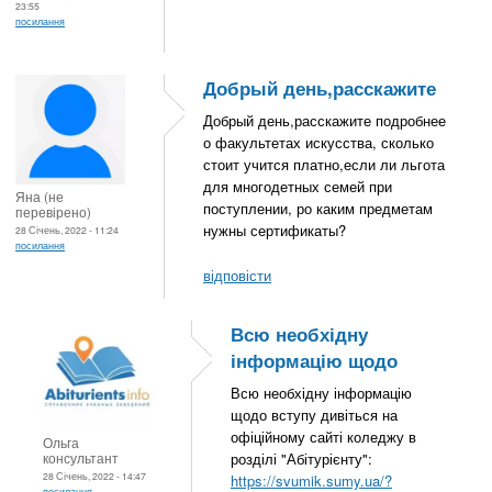
23:55
посилання
Добрый день,расскажите
Добрый день,расскажите подробнее
о факультетах искусства, сколько
стоит учится платно,если ли льгота
для многодетных семей при
Яна (не
поступлении, ро каким предметам
перевірено)
нужны сертификаты?
28 Січень, 2022 - 11:24
посилання
відповісти
Всю необхідну
інформацію щодо
Всю необхідну інформацію
щодо вступу дивіться на
офіційному сайті коледжу в
Ольга
консультант
розділі "Абітурієнту":
28 Січень, 2022 - 14:47
https://svumik.sumy.ua/?
посилання