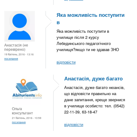
Яка можливість поступити
в
Яка можливість поступити в
училище після 2 курсу
Лебединського педагогічного
Анастасія (не
перевірено)
училищя?якщо ти не здавав ЗНО
19 Квітень, 2016 - 13:16
посилання
відповісти
Анастасія, дуже багато
Анастасія, дуже багато нюансів,
що відповісти правильно на
дане запитання, креще звернися
в училище особисто: тел. (0542)
Ольга
22-11-39, 63-18-47
консультант
21 Квітень, 2016 - 10:59
посилання
відповісти