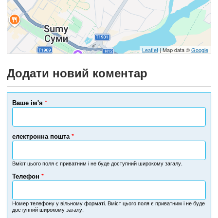
Leaflet
| Map data ©
Google
Додати новий коментар
Ваше ім'я
*
електронна пошта
*
Вміст цього поля є приватним і не буде доступний широкому загалу.
Телефон
*
Н
о
м
Номер телефону у вільному форматі. Вміст цього поля є приватним і не буде
доступний широкому загалу.
е