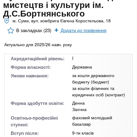
n
MBA
е
мистецтв і культури ім.
и
р
Д.С.Бортнянського
х
t
і
Онлайн курси
а
м. Суми, вул. комбрига Євгена Коростельова, 18
з
л
а
s
В закладках (23)
Додати до порівняння
у
к
За кордоном
Актуально для 2025/26 навч. року
.
л
а
Акредитаційний рівень:
I
i
д
Форма власності:
Державна
і
Умови навчання:
за кошти державного
n
в
бюджету (бюджет)
за кошти фізичних та
юридичних осіб (контракт)
f
Форма здобуття освіти:
Денна
Заочна
o
Освітньо-професійні
фаховий молодший
бакалавр
ступені:
Вступ після:
9-ти класів