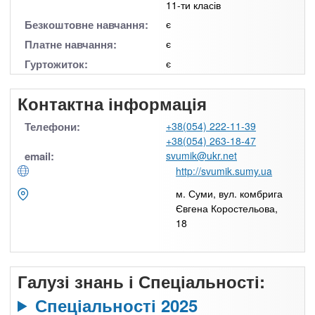
11-ти класів
Безкоштовне навчання:
є
Платне навчання:
є
Гуртожиток:
є
Контактна інформація
Телефони:
+38(054) 222-11-39
+38(054) 263-18-47
email:
svumik@ukr.net
http://svumik.sumy.ua
м. Суми, вул. комбрига
Євгена Коростельова,
18
Галузі знань і Спеціальності:
Спеціальності 2025