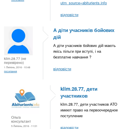
utm_source=abiturients.info
відповісти
А діти учасників бойових
дій
А діти учасників бойових дій мають
якісь пільги при вступі, і на
безплатне навчання ?
klim.28.77 (не
перевірено)
1 Липень, 2016 - 10:48
відповісти
посилання
klim.28.77, дети
участников
klim.28.77, дети участников АТО
имеют право на первоочередное
поступление
Ольга
консультант
5 Липень, 2016 - 11:01
відповісти