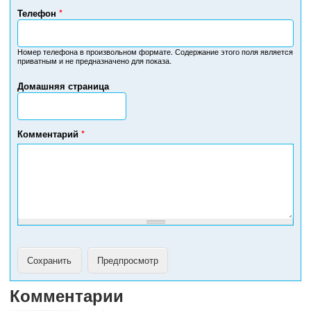
Телефон
*
Н
о
м
Номер телефона в произвольном формате. Содержание этого поля является
приватным и не предназначено для показа.
е
р
Домашняя страница
т
е
л
е
Комментарий
*
ф
о
н
а
Комментарии