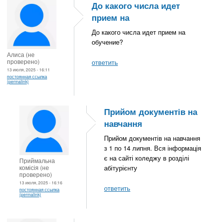
До какого числа идет
прием на
До какого числа идет прием на
обучение?
Алиса (не
проверено)
ответить
13 июля, 2025 - 16:11
постоянная ссылка
(permalink)
Прийом документів на
навчання
Прийом документів на навчання
з 1 по 14 липня. Вся інформація
є на сайті коледжу в розділі
Приймальна
комісія (не
абітурієнту
проверено)
13 июля, 2025 - 16:16
ответить
постоянная ссылка
(permalink)