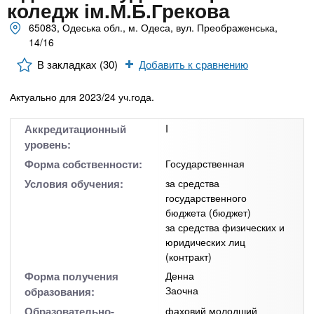
n
MBA
р
коледж ім.М.Б.Грекова
х
ж
65083, Одеська обл., м. Одеса, вул. Преображенська,
з
t
а
14/16
Онлайн курсы
н
а
и
В закладках (30)
Добавить к сравнению
в
s
ю
е
За рубежом
Актуально для 2023/24 уч.года.
.
д
е
Аккредитационный
I
уровень:
i
н
Форма собственности:
Государственная
и
Условия обучения:
за средства
n
й
государственного
бюджета (бюджет)
f
за средства физических и
юридических лиц
(контракт)
o
Форма получения
Денна
Заочна
образования:
Образовательно-
фаховий молодший