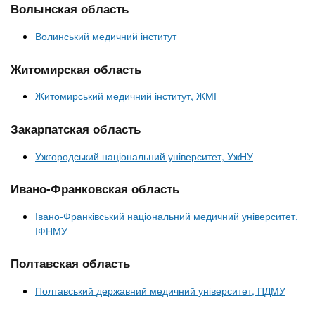
n
MBA
р
Волынская область
х
ж
з
t
а
Волинський медичний інститут
Онлайн курсы
н
а
и
в
Житомирская область
s
ю
е
За рубежом
Житомирський медичний інститут, ЖМІ
.
д
е
Закарпатская область
i
н
Ужгородський національний університет, УжНУ
и
n
й
Ивано-Франковская область
Івано-Франківський національний медичний університет,
f
ІФНМУ
o
Полтавская область
Полтавський державний медичний університет, ПДМУ