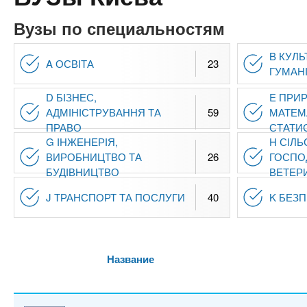
n
е
х
р
з
Вузы по специальностям
t
ж
а
а
B КУЛЬ
н
в
A ОСВІТА
23
s
ГУМАНІ
и
е
ю
D БІЗНЕС,
E ПРИР
д
.
АДМІНІСТРУВАННЯ ТА
59
МАТЕМ
е
ПРАВО
СТАТИ
н
i
G ІНЖЕНЕРІЯ,
H СІЛЬ
ВИРОБНИЦТВО ТА
26
ГОСПО
и
БУДІВНИЦТВО
ВЕТЕР
й
n
J ТРАНСПОРТ ТА ПОСЛУГИ
40
K БЕЗ
f
o
Название