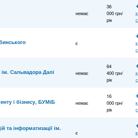
36
немає
000 грн/
к
рік
убинського
є
к
64
 ім. Сальвадора Далі
немає
400 грн/
к
рік
16
нту і бізнесу, БУМіБ
немає
000 грн/
к
рік
ій та інформатизації ім.
є
к