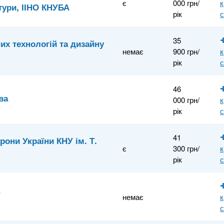
є
000 грн/
к
ктури, ІІНО КНУБА
рік
35
их технологій та дизайну
немає
900 грн/
к
рік
46
ва
000 грн/
к
рік
41
рони України КНУ ім. Т.
є
300 грн/
к
рік
У
немає
к