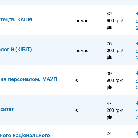
42
стецтв, КАПМ
немає
600 грн/
к
рік
76
логій (КІБіТ)
немає
000 грн/
к
рік
39
ння персоналом, МАУП
є
900 грн/
к
рік
47
ситет
є
200 грн/
к
рік
24
ького національного