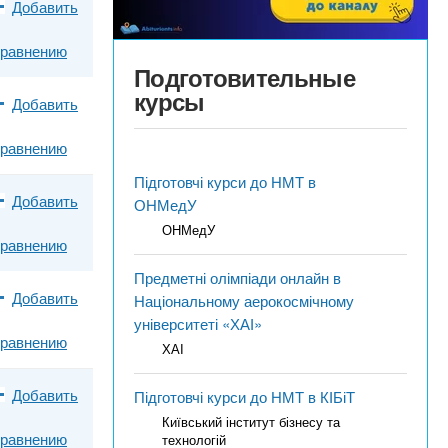
Добавить
сравнению
Подготовительные
курсы
Добавить
сравнению
Підготовчі курси до НМТ в
Добавить
ОНМедУ
ОНМедУ
сравнению
Предметні олімпіади онлайн в
Добавить
Національному аерокосмічному
університеті «ХАІ»
сравнению
ХАІ
Добавить
Підготовчі курси до НМТ в КІБіТ
Київський інститут бізнесу та
сравнению
технологій