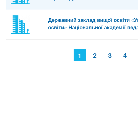
Державний заклад вищої освіти «
освіти» Національної академії пед
С
2
3
4
1
т
р
а
н
и
ц
ы