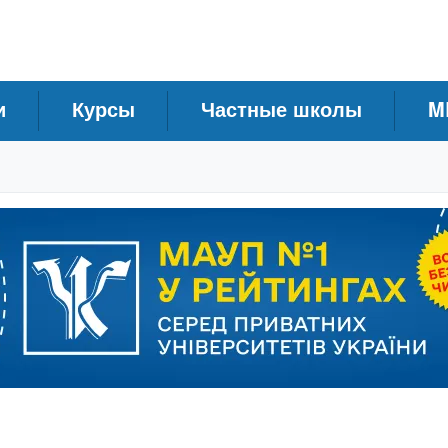
и
Курсы
Частные школы
M