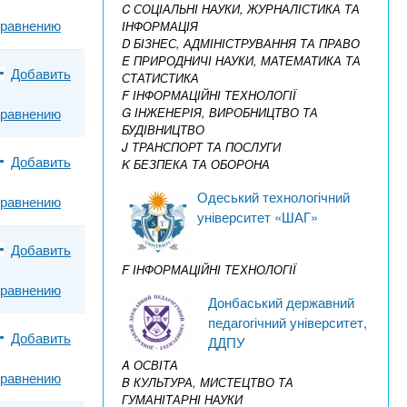
C СОЦІАЛЬНІ НАУКИ, ЖУРНАЛІСТИКА ТА
сравнению
ІНФОРМАЦІЯ
D БІЗНЕС, АДМІНІСТРУВАННЯ ТА ПРАВО
E ПРИРОДНИЧІ НАУКИ, МАТЕМАТИКА ТА
Добавить
СТАТИСТИКА
F ІНФОРМАЦІЙНІ ТЕХНОЛОГІЇ
сравнению
G ІНЖЕНЕРІЯ, ВИРОБНИЦТВО ТА
БУДІВНИЦТВО
J ТРАНСПОРТ ТА ПОСЛУГИ
Добавить
K БЕЗПЕКА ТА ОБОРОНА
Одеський технологічний
сравнению
університет «ШАГ»
Добавить
F ІНФОРМАЦІЙНІ ТЕХНОЛОГІЇ
сравнению
Донбаський державний
педагогічний університет,
Добавить
ДДПУ
A ОСВІТА
сравнению
B КУЛЬТУРА, МИСТЕЦТВО ТА
ГУМАНІТАРНІ НАУКИ