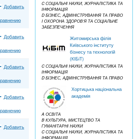
C СОЦІАЛЬНІ НАУКИ, ЖУРНАЛІСТИКА ТА
Добавить
ІНФОРМАЦІЯ
D БІЗНЕС, АДМІНІСТРУВАННЯ ТА ПРАВО
сравнению
I ОХОРОНА ЗДОРОВ’Я ТА СОЦІАЛЬНЕ
ЗАБЕЗПЕЧЕННЯ
Добавить
Житомирська філія
Київського інституту
сравнению
бізнесу та технологій
(КІБіТ)
C СОЦІАЛЬНІ НАУКИ, ЖУРНАЛІСТИКА ТА
Добавить
ІНФОРМАЦІЯ
D БІЗНЕС, АДМІНІСТРУВАННЯ ТА ПРАВО
сравнению
Хортицька національна
академія
Добавить
сравнению
A ОСВІТА
B КУЛЬТУРА, МИСТЕЦТВО ТА
ГУМАНІТАРНІ НАУКИ
Добавить
C СОЦІАЛЬНІ НАУКИ, ЖУРНАЛІСТИКА ТА
ІНФОРМАЦІЯ