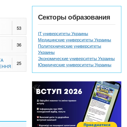
Секторы образования
53
IT университеты Украины
Медицинские университеты Украины
36
Политехнические университеты
Украины
Экономические университеты Украины
ТА
25
Юридические университеты Украины
ЕННЯ