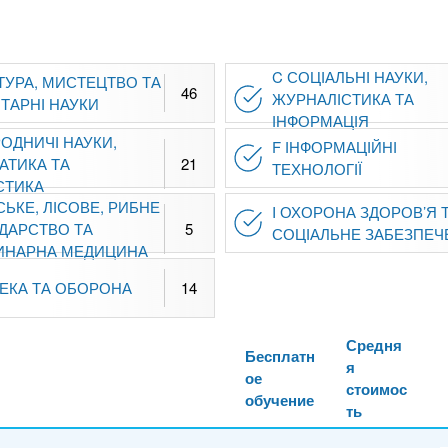
C СОЦІАЛЬНІ НАУКИ,
ТУРА, МИСТЕЦТВО ТА
46
ЖУРНАЛІСТИКА ТА
ТАРНІ НАУКИ
ІНФОРМАЦІЯ
ОДНИЧІ НАУКИ,
F ІНФОРМАЦІЙНІ
АТИКА ТА
21
ТЕХНОЛОГІЇ
СТИКА
СЬКЕ, ЛІСОВЕ, РИБНЕ
I ОХОРОНА ЗДОРОВ’Я 
ДАРСТВО ТА
5
СОЦІАЛЬНЕ ЗАБЕЗПЕЧ
ИНАРНА МЕДИЦИНА
ПЕКА ТА ОБОРОНА
14
Средня
Бесплатн
я
ое
стоимос
обучение
ть