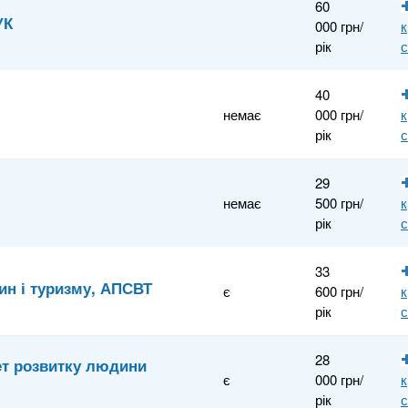
60
УК
000 грн/
к
рік
40
немає
000 грн/
к
рік
29
немає
500 грн/
к
рік
33
ин і туризму, АПСВТ
є
600 грн/
к
рік
28
ет розвитку людини
є
000 грн/
к
рік