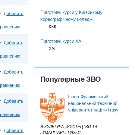
Підготовчі курси у Київському
Добавить
хореографічному коледжі
сравнению
КХК
Підготовчі курси ХАІ
Добавить
ХАІ
сравнению
Добавить
Популярные ЗВО
сравнению
Івано-Франківський
Добавить
національний технічний
університет нафти і газу
сравнению
B КУЛЬТУРА, МИСТЕЦТВО ТА
Добавить
ГУМАНІТАРНІ НАУКИ