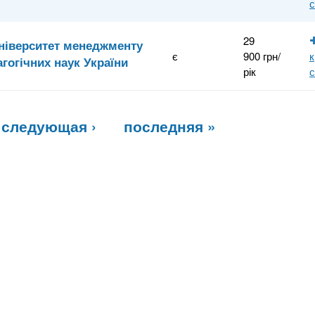
29
Університет менеджменту
є
900 грн/
к
агогічних наук України
рік
следующая ›
последняя »