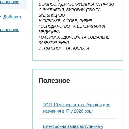
сравнению
D БІЗНЕС, АДМІНІСТРУВАННЯ ТА ПРАВО
G ІНЖЕНЕРІЯ, ВИРОБНИЦТВО ТА
БУДІВНИЦТВО
Добавить
H СІЛЬСЬКЕ, ЛІСОВЕ, РИБНЕ
ГОСПОДАРСТВО ТА ВЕТЕРИНАРНА
сравнению
МЕДИЦИНА
I ОХОРОНА ЗДОРОВ’Я ТА СОЦІАЛЬНЕ
ЗАБЕЗПЕЧЕННЯ
J ТРАНСПОРТ ТА ПОСЛУГИ
Полезное
ТОП-10 університетів України для
навчання в ІТ у 2026 році
Електронна заява вступника у