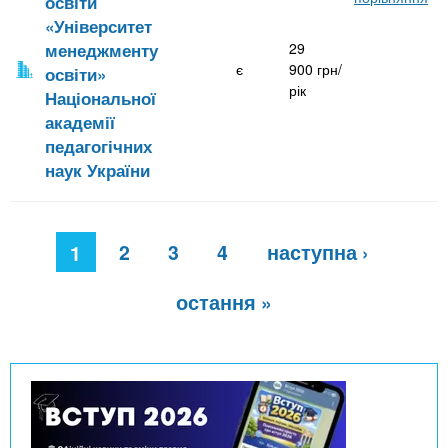
освіти
«Університет
менеджменту
29
є
900 грн/
освіти»
рік
Національної
академії
педагогічних
наук України
С
2
3
4
наступна ›
т
1
о
р
остання »
і
н
к
и