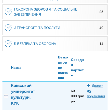
I ОХОРОНА ЗДОРОВ’Я ТА СОЦІАЛЬНЕ
25
ЗАБЕЗПЕЧЕННЯ
J ТРАНСПОРТ ТА ПОСЛУГИ
40
K БЕЗПЕКА ТА ОБОРОНА
14
Безко
Середн
штов
я
Назва
не
вартіст
навча
ь
ння
Київський
Додати
університет
60
до
000 грн/
порівняння
культури,
рік
КУК