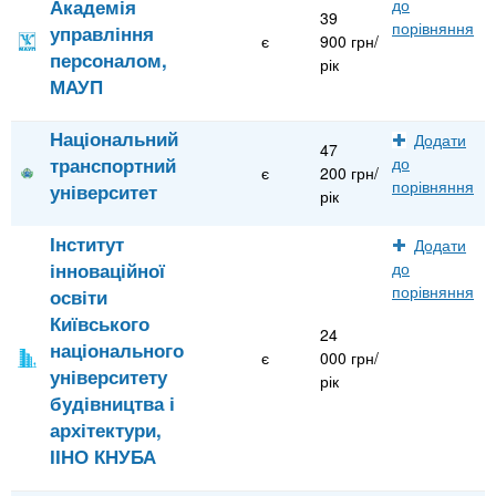
Академія
до
39
порівняння
управління
є
900 грн/
персоналом,
рік
МАУП
Національний
Додати
47
транспортний
до
є
200 грн/
порівняння
університет
рік
Інститут
Додати
інноваційної
до
порівняння
освіти
Київського
24
національного
є
000 грн/
університету
рік
будівництва і
архітектури,
ІІНО КНУБА