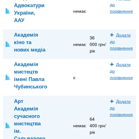
Адвокатури
до
немає
порівняння
України,
ААУ
Академія
Додати
36
кіно та
до
немає
000 грн/
порівняння
нових медіа
рік
Академія
Додати
мистецтв
до
є
порівняння
імені Павла
Чубинського
Арт
Додати
Академія
до
порівняння
сучасного
64
мистецтва
немає
400 грн/
ім.
рік
Сальвадора