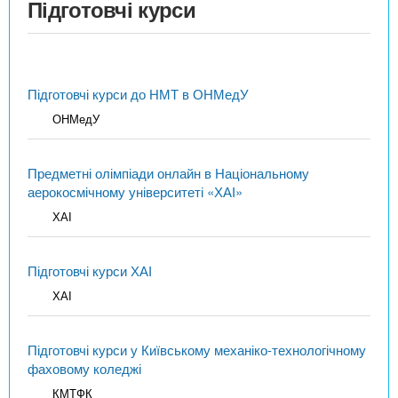
Підготовчі курси
Підготовчі курси до НМТ в ОНМедУ
ОНМедУ
Предметні олімпіади онлайн в Національному
аерокосмічному університеті «ХАІ»
ХАІ
Підготовчі курси ХАІ
ХАІ
Підготовчі курси у Київському механіко-технологічному
фаховому коледжі
КМТФК