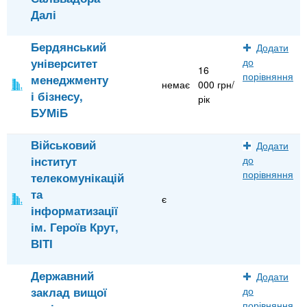
Далі
Бердянський
Додати
університет
до
16
порівняння
менеджменту
немає
000 грн/
і бізнесу,
рік
БУМіБ
Військовий
Додати
інститут
до
порівняння
телекомунікацій
та
є
інформатизації
ім. Героїв Крут,
ВІТІ
Державний
Додати
заклад вищої
до
порівняння