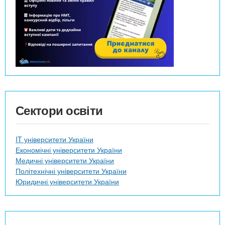
Сектори освіти
IT університети України
Економічні університети України
Медичні університети України
Політехнічні університети України
Юридичні університети України