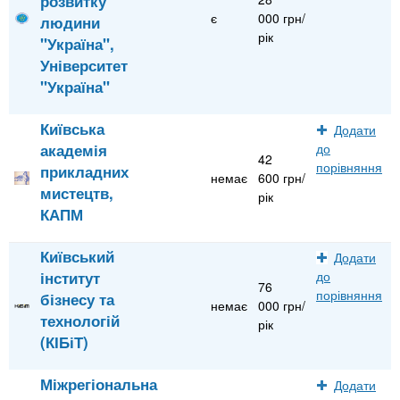
розвитку
є
000 грн/
людини
рік
"Україна",
Університет
"Україна"
Київська
Додати
академія
до
42
порівняння
прикладних
немає
600 грн/
мистецтв,
рік
КАПМ
Київський
Додати
інститут
до
76
порівняння
бізнесу та
немає
000 грн/
технологій
рік
(КІБіТ)
Міжрегіональна
Додати