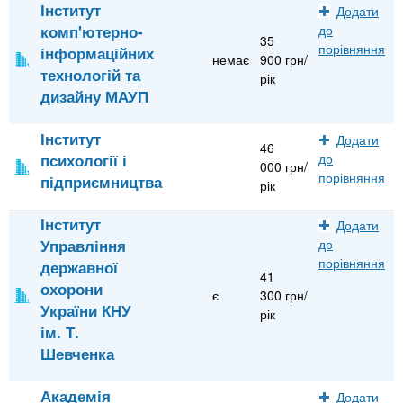
Інститут
Додати
комп'ютерно-
до
35
порівняння
інформаційних
немає
900 грн/
технологій та
рік
дизайну МАУП
Інститут
Додати
46
психології і
до
000 грн/
порівняння
підприємництва
рік
Інститут
Додати
Управління
до
порівняння
державної
41
охорони
є
300 грн/
України КНУ
рік
ім. Т.
Шевченка
Академія
Додати