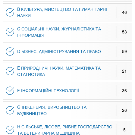
n
MBA
е
и
р
B КУЛЬТУРА, МИСТЕЦТВО ТА ГУМАНІТАРНІ
х
46
t
і
НАУКИ
Онлайн курси
а
з
л
C СОЦІАЛЬНІ НАУКИ, ЖУРНАЛІСТИКА ТА
а
s
53
у
ІНФОРМАЦІЯ
к
За кордоном
.
л
D БІЗНЕС, АДМІНІСТРУВАННЯ ТА ПРАВО
59
а
i
д
E ПРИРОДНИЧІ НАУКИ, МАТЕМАТИКА ТА
і
21
СТАТИСТИКА
n
в
F ІНФОРМАЦІЙНІ ТЕХНОЛОГІЇ
36
f
G ІНЖЕНЕРІЯ, ВИРОБНИЦТВО ТА
26
o
БУДІВНИЦТВО
H СІЛЬСЬКЕ, ЛІСОВЕ, РИБНЕ ГОСПОДАРСТВО
5
ТА ВЕТЕРИНАРНА МЕДИЦИНА