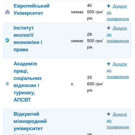
Європейський
40
Додати
немає
000 грн/
Університет
до
рік
порівняння
Інститут
Додати
екології
29
до
немає
500 грн/
порівняння
економіки і
рік
права
Академія
Додати
праці,
до
порівняння
соціальних
33
є
600 грн/
відносин і
рік
туризму,
АПСВТ
Відкритий
Додати
міжнародний
до
порівняння
університет
28