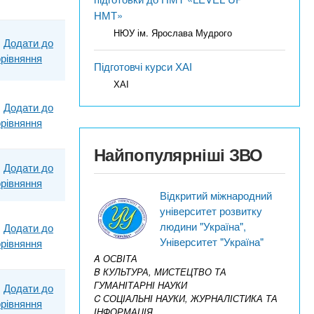
НМТ»
НЮУ ім. Ярослава Мудрого
Додати до
рівняння
Підготовчі курси ХАІ
ХАІ
Додати до
рівняння
Найпопулярніші ЗВО
Додати до
рівняння
Відкритий міжнародний
університет розвитку
людини "Україна",
Додати до
Університет "Україна"
рівняння
A ОСВІТА
B КУЛЬТУРА, МИСТЕЦТВО ТА
ГУМАНІТАРНІ НАУКИ
Додати до
C СОЦІАЛЬНІ НАУКИ, ЖУРНАЛІСТИКА ТА
рівняння
ІНФОРМАЦІЯ