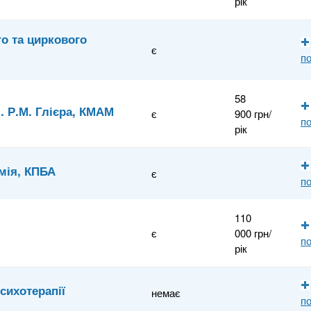
рік
о та циркового
є
по
58
. Р.М. Глієра, КМАМ
є
900 грн/
по
рік
мія, КПБА
є
по
110
є
000 грн/
по
рік
психотерапії
немає
по