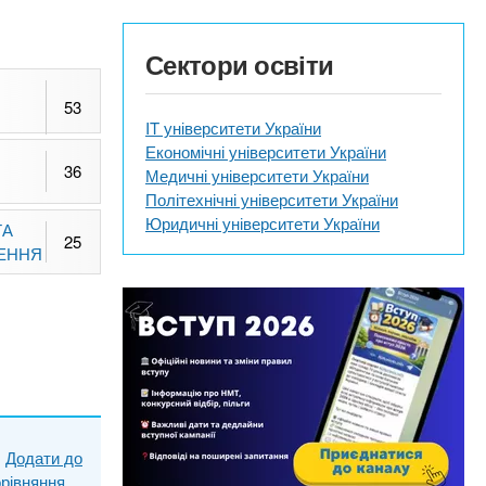
Сектори освіти
53
IT університети України
Економічні університети України
36
Медичні університети України
Політехнічні університети України
Юридичні університети України
ТА
25
ЕННЯ
Додати до
рівняння