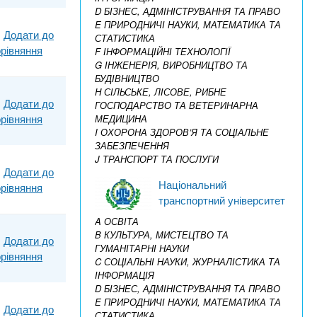
D БІЗНЕС, АДМІНІСТРУВАННЯ ТА ПРАВО
E ПРИРОДНИЧІ НАУКИ, МАТЕМАТИКА ТА
Додати до
СТАТИСТИКА
рівняння
F ІНФОРМАЦІЙНІ ТЕХНОЛОГІЇ
G ІНЖЕНЕРІЯ, ВИРОБНИЦТВО ТА
БУДІВНИЦТВО
H СІЛЬСЬКЕ, ЛІСОВЕ, РИБНЕ
Додати до
ГОСПОДАРСТВО ТА ВЕТЕРИНАРНА
рівняння
МЕДИЦИНА
I ОХОРОНА ЗДОРОВ’Я ТА СОЦІАЛЬНЕ
ЗАБЕЗПЕЧЕННЯ
J ТРАНСПОРТ ТА ПОСЛУГИ
Додати до
Національний
рівняння
транспортний університет
A ОСВІТА
B КУЛЬТУРА, МИСТЕЦТВО ТА
Додати до
ГУМАНІТАРНІ НАУКИ
рівняння
C СОЦІАЛЬНІ НАУКИ, ЖУРНАЛІСТИКА ТА
ІНФОРМАЦІЯ
D БІЗНЕС, АДМІНІСТРУВАННЯ ТА ПРАВО
E ПРИРОДНИЧІ НАУКИ, МАТЕМАТИКА ТА
Додати до
СТАТИСТИКА