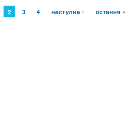
3
4
наступна ›
остання »
2