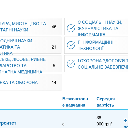
C СОЦІАЛЬНІ НАУКИ,
ТУРА, МИСТЕЦТВО ТА
46
ЖУРНАЛІСТИКА ТА
ТАРНІ НАУКИ
ІНФОРМАЦІЯ
ОДНИЧІ НАУКИ,
F ІНФОРМАЦІЙНІ
АТИКА ТА
21
ТЕХНОЛОГІЇ
СТИКА
СЬКЕ, ЛІСОВЕ, РИБНЕ
I ОХОРОНА ЗДОРОВ’Я 
ДАРСТВО ТА
5
СОЦІАЛЬНЕ ЗАБЕЗПЕЧ
ИНАРНА МЕДИЦИНА
ПЕКА ТА ОБОРОНА
14
Безкоштовн
Середня
е навчання
вартість
38
ерситет
є
000 грн/
по