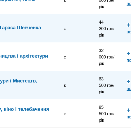
по
рік
44
 Тараса Шевченка
є
200 грн/
по
рік
32
ицтва і архітектури
є
000 грн/
по
рік
63
ури і Мистецтв,
є
500 грн/
по
рік
85
, кіно і телебачення
є
500 грн/
по
рік