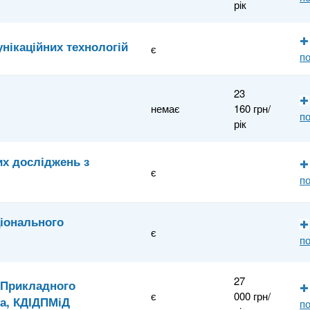
рік
нікаційних технологій
є
по
23
немає
160 грн/
по
рік
их досліджень з
є
по
ціонального
є
по
27
-Прикладного
є
000 грн/
ка, КДІДПМіД
по