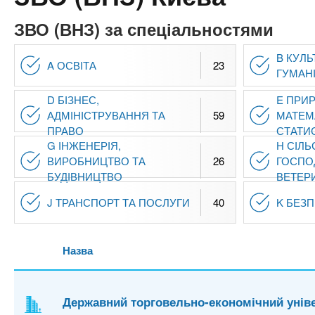
n
т
и
е
х
ЗВО (ВНЗ) за спеціальностями
t
р
з
і
B КУЛЬ
а
а
A ОСВІТА
23
s
ГУМАНІ
л
к
у
D БІЗНЕС,
E ПРИР
л
.
АДМІНІСТРУВАННЯ ТА
59
МАТЕМ
а
ПРАВО
СТАТИ
д
i
G ІНЖЕНЕРІЯ,
H СІЛЬ
ВИРОБНИЦТВО ТА
26
ГОСПО
і
БУДІВНИЦТВО
ВЕТЕР
в
n
J ТРАНСПОРТ ТА ПОСЛУГИ
40
K БЕЗ
f
Назва
o
Державний торговельно-економічний унів