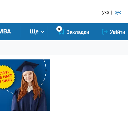
укр
|
рус
0
MBA
Ще
Закладки
Увійти