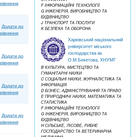
рівняння
F ІНФОРМАЦІЙНІ ТЕХНОЛОГІЇ
G ІНЖЕНЕРІЯ, ВИРОБНИЦТВО ТА
БУДІВНИЦТВО
J ТРАНСПОРТ ТА ПОСЛУГИ
Додати до
K БЕЗПЕКА ТА ОБОРОНА
рівняння
Харківський національний
університет міського
господарства ім.
Додати до
О.М.Бекетова, ХНУМГ
рівняння
B КУЛЬТУРА, МИСТЕЦТВО ТА
ГУМАНІТАРНІ НАУКИ
C СОЦІАЛЬНІ НАУКИ, ЖУРНАЛІСТИКА ТА
ІНФОРМАЦІЯ
Додати до
D БІЗНЕС, АДМІНІСТРУВАННЯ ТА ПРАВО
рівняння
E ПРИРОДНИЧІ НАУКИ, МАТЕМАТИКА ТА
СТАТИСТИКА
F ІНФОРМАЦІЙНІ ТЕХНОЛОГІЇ
G ІНЖЕНЕРІЯ, ВИРОБНИЦТВО ТА
Додати до
БУДІВНИЦТВО
рівняння
H СІЛЬСЬКЕ, ЛІСОВЕ, РИБНЕ
ГОСПОДАРСТВО ТА ВЕТЕРИНАРНА
МЕДИЦИНА