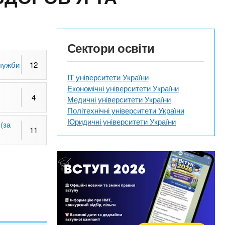
Сектори освіти
служби
12
IT університети України
Економічні університети України
4
Медичні університети України
Політехнічні університети України
Юридичні університети України
 (за
11