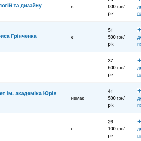
логій та дизайну
є
000 грн/
д
рік
п
51
риса Грінченка
є
500 грн/
д
рік
п
37
и
500 грн/
д
рік
п
41
т ім. академіка Юрія
немає
500 грн/
д
рік
п
26
є
100 грн/
д
рік
п