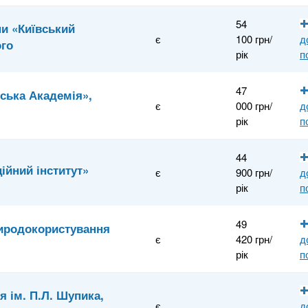
54
ни «Київський
є
100 грн/
д
ого
рік
п
47
ська Академія»,
є
000 грн/
д
рік
п
44
ійний інститут»
є
900 грн/
д
рік
п
49
риродокористування
є
420 грн/
д
рік
п
я ім. П.Л. Шупика,
є
д