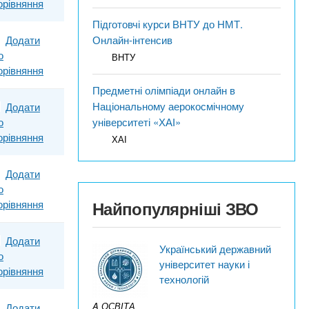
орівняння
Підготовчі курси ВНТУ до НМТ.
Додати
Онлайн-інтенсив
о
ВНТУ
орівняння
Предметні олімпіади онлайн в
Національному аерокосмічному
Додати
о
університеті «ХАІ»
орівняння
ХАІ
Додати
о
орівняння
Найпопулярніші ЗВО
Додати
Український державний
о
університет науки і
орівняння
технологій
A ОСВІТА
Додати