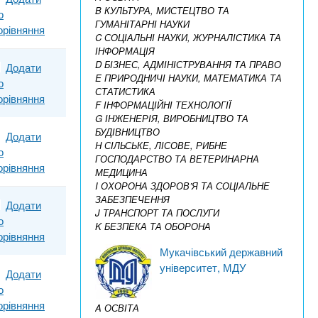
B КУЛЬТУРА, МИСТЕЦТВО ТА
о
ГУМАНІТАРНІ НАУКИ
орівняння
C СОЦІАЛЬНІ НАУКИ, ЖУРНАЛІСТИКА ТА
ІНФОРМАЦІЯ
D БІЗНЕС, АДМІНІСТРУВАННЯ ТА ПРАВО
Додати
E ПРИРОДНИЧІ НАУКИ, МАТЕМАТИКА ТА
о
СТАТИСТИКА
орівняння
F ІНФОРМАЦІЙНІ ТЕХНОЛОГІЇ
G ІНЖЕНЕРІЯ, ВИРОБНИЦТВО ТА
БУДІВНИЦТВО
Додати
H СІЛЬСЬКЕ, ЛІСОВЕ, РИБНЕ
о
ГОСПОДАРСТВО ТА ВЕТЕРИНАРНА
орівняння
МЕДИЦИНА
I ОХОРОНА ЗДОРОВ’Я ТА СОЦІАЛЬНЕ
ЗАБЕЗПЕЧЕННЯ
Додати
J ТРАНСПОРТ ТА ПОСЛУГИ
о
K БЕЗПЕКА ТА ОБОРОНА
орівняння
Мукачівський державний
університет, МДУ
Додати
о
орівняння
A ОСВІТА