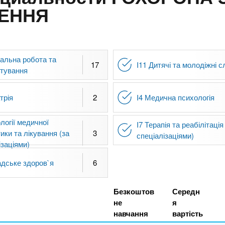
ЧЕННЯ
іальна робота та
17
I11 Дитячі та молодіжні 
ьтування
трія
2
I4 Медична психологія
ології медичної
I7 Терапія та реабілітація
тики та лікування (за
3
спеціалізаціями)
ізаціями)
адське здоров`я
6
Безкоштов
Середн
не
я
навчання
вартість