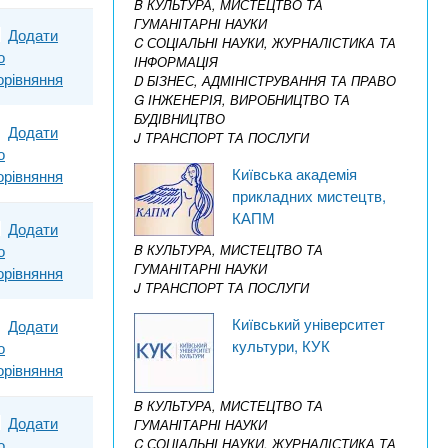
B КУЛЬТУРА, МИСТЕЦТВО ТА
ГУМАНІТАРНІ НАУКИ
Додати
C СОЦІАЛЬНІ НАУКИ, ЖУРНАЛІСТИКА ТА
о
ІНФОРМАЦІЯ
орівняння
D БІЗНЕС, АДМІНІСТРУВАННЯ ТА ПРАВО
G ІНЖЕНЕРІЯ, ВИРОБНИЦТВО ТА
БУДІВНИЦТВО
Додати
J ТРАНСПОРТ ТА ПОСЛУГИ
о
Київська академія
орівняння
прикладних мистецтв,
КАПМ
Додати
B КУЛЬТУРА, МИСТЕЦТВО ТА
о
ГУМАНІТАРНІ НАУКИ
орівняння
J ТРАНСПОРТ ТА ПОСЛУГИ
Київський університет
Додати
культури, КУК
о
орівняння
B КУЛЬТУРА, МИСТЕЦТВО ТА
Додати
ГУМАНІТАРНІ НАУКИ
C СОЦІАЛЬНІ НАУКИ, ЖУРНАЛІСТИКА ТА
о