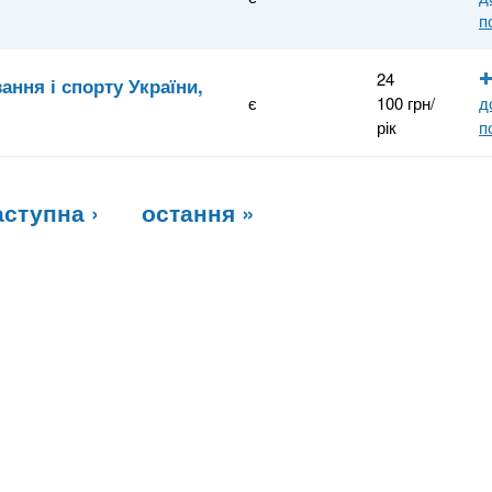
п
24
ання і спорту України,
є
100 грн/
д
рік
п
аступна ›
остання »