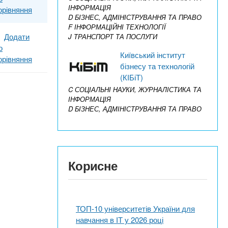
ІНФОРМАЦІЯ
орівняння
D БІЗНЕС, АДМІНІСТРУВАННЯ ТА ПРАВО
F ІНФОРМАЦІЙНІ ТЕХНОЛОГІЇ
Додати
J ТРАНСПОРТ ТА ПОСЛУГИ
о
Київський інститут
орівняння
бізнесу та технологій
(КІБіТ)
C СОЦІАЛЬНІ НАУКИ, ЖУРНАЛІСТИКА ТА
ІНФОРМАЦІЯ
D БІЗНЕС, АДМІНІСТРУВАННЯ ТА ПРАВО
Корисне
ТОП-10 університетів України для
навчання в ІТ у 2026 році