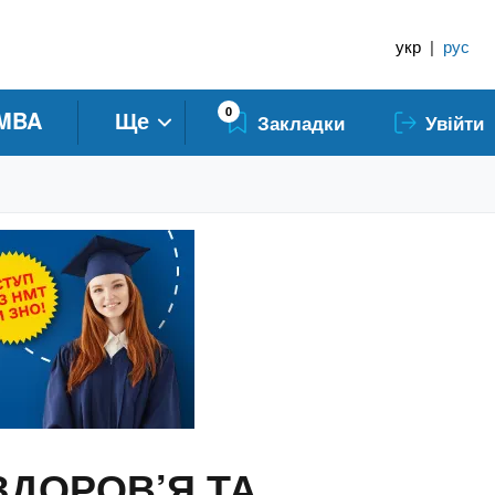
укр
|
рус
0
MBA
Ще
Закладки
Увійти
 ЗДОРОВ’Я ТА