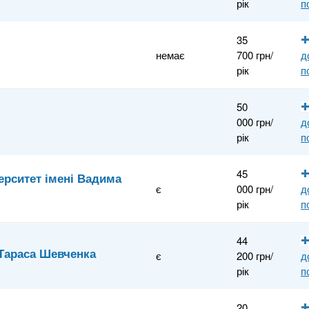
рік
п
35
немає
700 грн/
д
рік
п
50
000 грн/
д
рік
п
45
ерситет імені Вадима
є
000 грн/
д
рік
п
44
 Тараса Шевченка
є
200 грн/
д
рік
п
20