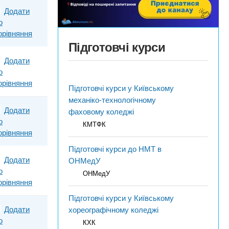
Додати
о
орівняння
Підготовчі курси
Додати
о
орівняння
Підготовчі курси у Київському
механіко-технологічному
Додати
фаховому коледжі
о
КМТФК
орівняння
Підготовчі курси до НМТ в
Додати
ОНМедУ
о
ОНМедУ
орівняння
Підготовчі курси у Київському
Додати
хореографічному коледжі
о
КХК