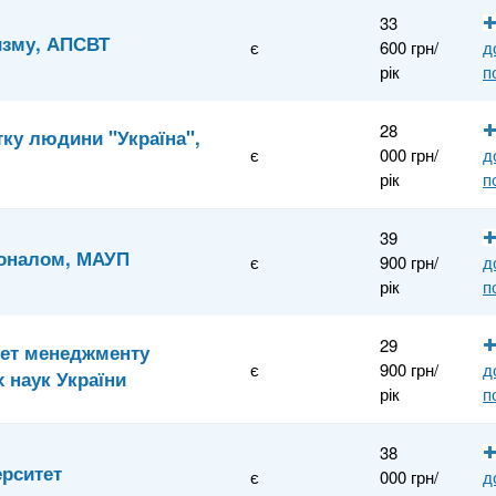
33
ризму, АПСВТ
є
600 грн/
д
рік
п
28
тку людини "Україна",
є
000 грн/
д
рік
п
39
соналом, МАУП
є
900 грн/
д
рік
п
29
тет менеджменту
є
900 грн/
д
х наук України
рік
п
38
ерситет
є
000 грн/
д