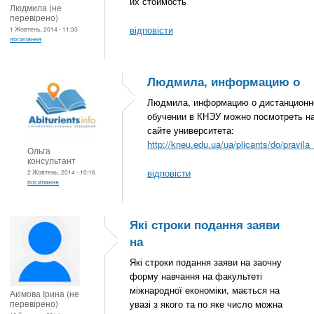
их стоимость
Людмила (не
перевірено)
відповісти
1 Жовтень, 2014 - 11:33
посилання
Людмила, информацию о
Людмила, информацию о дистанцион
обучении в КНЭУ можно посмотреть н
сайте университета:
http://kneu.edu.ua/ua/plicants/do/pravila
Ольга
консультант
відповісти
2 Жовтень, 2014 - 10:16
посилання
Які строки подання заяви
на
Які строки подання заяви на заочну
форму навчання на факультеті
міжнародної економіки, мається на
Акімова Ірина (не
перевірено)
увазі з якого та по яке число можна