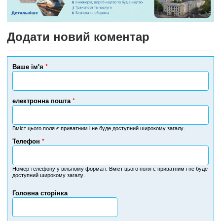
Додати новий коментар
Ваше ім'я
*
електронна пошта
*
Вміст цього поля є приватним і не буде доступний широкому загалу.
Телефон
*
Н
о
м
Номер телефону у вільному форматі. Вміст цього поля є приватним і не буде
доступний широкому загалу.
е
р
Головна сторінка
т
е
л