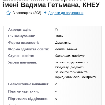
n
MBA
е
імені Вадима Гетьмана, КНЕУ
и
р
х
t
і
В закладках (303)
Додати до порівняння
Онлайн курси
а
з
л
а
s
у
к
За кордоном
Акредитація:
IV
.
л
Рік заснування:
1906
а
Форма власності:
Державна
i
д
Форма здобуття освіти:
денна, заочна
і
Ступені освіти:
бакалавр, магістр
n
в
Умови навчання:
за кошти державного
бюджету (бюджет)
за кошти фізичних та
f
юридичних осіб (контракт)
Безкоштовне навчання:
є
o
Платне навчання:
є
Підготовче відділення:
є