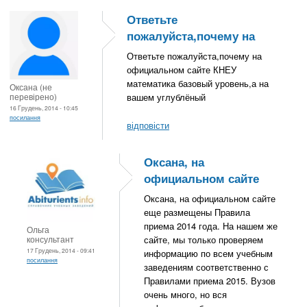
Ответьте
пожалуйста,почему на
Ответьте пожалуйста,почему на
официальном сайте КНЕУ
математика базовый уровень,а на
Оксана (не
перевірено)
вашем углублёный
16 Грудень, 2014 - 10:45
посилання
відповісти
Оксана, на
официальном сайте
Оксана, на официальном сайте
еще размещены Правила
приема 2014 года. На нашем же
Ольга
консультант
сайте, мы только проверяем
17 Грудень, 2014 - 09:41
информацию по всем учебным
посилання
заведениям соответственно с
Правилами приема 2015. Вузов
очень много, но вся