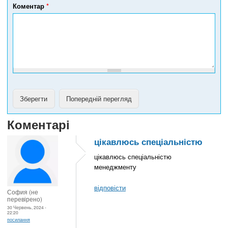
е
Коментар
*
ф
о
н
у
Коментарі
цікавлюсь спеціальністю
цікавлюсь спеціальністю
менеджменту
відповісти
София (не
перевірено)
30 Червень, 2024 -
22:20
посилання