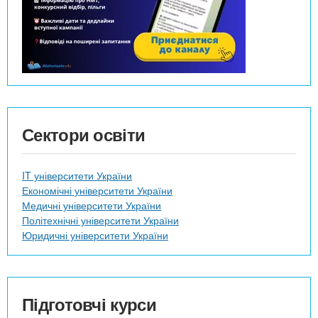
Сектори освіти
IT університети України
Економічні університети України
Медичні університети України
Політехнічні університети України
Юридичні університети України
Підготовчі курси