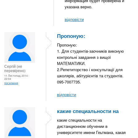
информация будет проверена и
указана верно.
відповісти
Пропоную:
Пропоную:
1. Для студентів-заочників виконую
контрольні завдання з вищої
МАТЕМАТИКИ.
Сергій (не
2.Репетиторство і консультації для
перевірено)
школярів, абітурієнтів та студентів.
11 Листопад, 2014 -
22:04
095-7007735.
посилання
відповісти
какие специальности на
какие специальности на
дистанционном обучении в
университете имени Геьтмана, какая