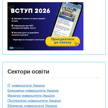
Сектори освіти
IT університети України
Економічні університети України
Медичні університети України
Політехнічні університети України
Юридичні університети України