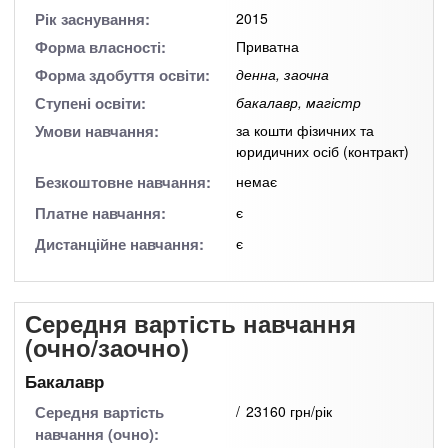
n
MBA
е
и
Рік заснування:
2015
р
х
t
і
Форма власності:
Приватна
Онлайн курси
а
з
Форма здобуття освіти:
денна, заочна
л
а
s
Ступені освіти:
бакалавр, магістр
у
к
За кордоном
Умови навчання:
за кошти фізичних та
.
л
юридичних осіб (контракт)
а
Безкоштовне навчання:
немає
i
д
Платне навчання:
є
і
Дистанційне навчання:
є
n
в
f
Середня вартість навчання
(очно/заочно)
o
Бакалавр
Середня вартість
23160 грн/рік
навчання (очно):