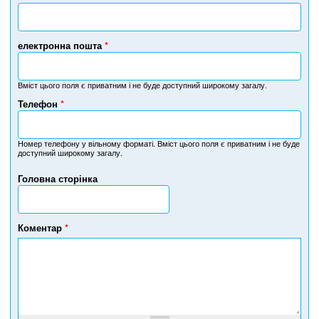
електронна пошта
*
Вміст цього поля є приватним і не буде доступний широкому загалу.
Телефон
*
Н
о
м
Номер телефону у вільному форматі. Вміст цього поля є приватним і не буде
доступний широкому загалу.
е
р
Головна сторінка
т
е
л
е
Коментар
*
ф
о
н
у