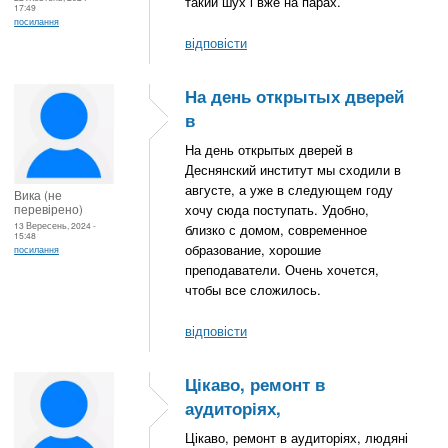
такий шух і вже на парах.
17:49
посилання
відповісти
На день открытых дверей
в
На день открытых дверей в
Деснянский институт мы сходили в
августе, а уже в следующем году
Вика (не
перевірено)
хочу сюда поступать. Удобно,
13 Вересень, 2024 -
близко с домом, современное
15:48
образование, хорошие
посилання
преподаватели. Очень хочется,
чтобы все сложилось.
відповісти
Цікаво, ремонт в
аудиторіях,
Цікаво, ремонт в аудиторіях, людяні