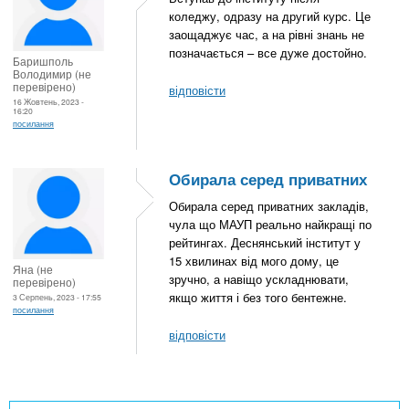
коледжу, одразу на другий курс. Це
заощаджує час, а на рівні знань не
позначається – все дуже достойно.
Баришполь
Володимир (не
перевірено)
відповісти
16 Жовтень, 2023 -
16:20
посилання
Обирала серед приватних
Обирала серед приватних закладів,
чула що МАУП реально найкращі по
рейтингах. Деснянський інститут у
15 хвилинах від мого дому, це
Яна (не
зручно, а навіщо ускладнювати,
перевірено)
якщо життя і без того бентежне.
3 Серпень, 2023 - 17:55
посилання
відповісти