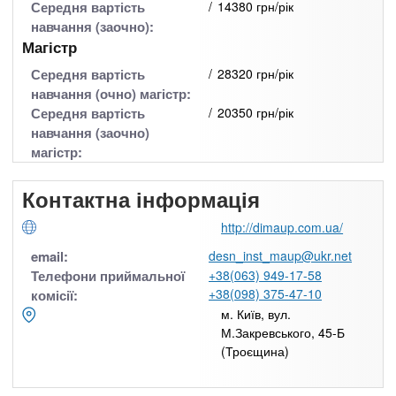
Середня вартість
14380 грн/рік
навчання (заочно):
Магістр
Середня вартість
28320 грн/рік
навчання (очно) магістр:
Середня вартість
20350 грн/рік
навчання (заочно)
магістр:
Контактна інформація
http://dimaup.com.ua/
email:
desn_inst_maup@ukr.net
Телефони приймальної
+38(063) 949-17-58
+38(098) 375-47-10
комісії:
м. Київ, вул.
М.Закревського, 45-Б
(Троєщина)