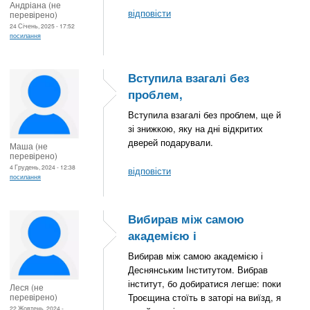
Андріана (не
відповісти
перевірено)
24 Січень, 2025 - 17:52
посилання
Вступила взагалі без
проблем,
Вступила взагалі без проблем, ще й
зі знижкою, яку на дні відкритих
дверей подарували.
Маша (не
перевірено)
4 Грудень, 2024 - 12:38
відповісти
посилання
Вибирав між самою
академією і
Вибирав між самою академією і
Деснянським Інститутом. Вибрав
інститут, бо добиратися легше: поки
Леся (не
перевірено)
Троєщина стоїть в заторі на виїзд, я
22 Жовтень, 2024 -