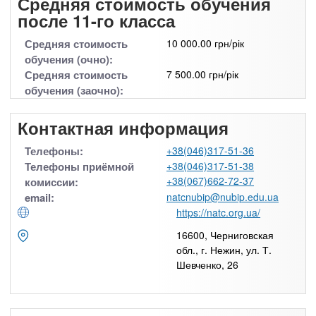
Средняя стоимость обучения
после 11-го класса
Средняя стоимость
10 000.00 грн/рік
обучения (очно):
Средняя стоимость
7 500.00 грн/рік
обучения (заочно):
Контактная информация
Телефоны:
+38(046)317-51-36
Телефоны приёмной
+38(046)317-51-38
+38(067)662-72-37
комиссии:
email:
natcnubip@nubip.edu.ua
https://natc.org.ua/
16600, Черниговская
обл., г. Нежин, ул. Т.
Шевченко, 26