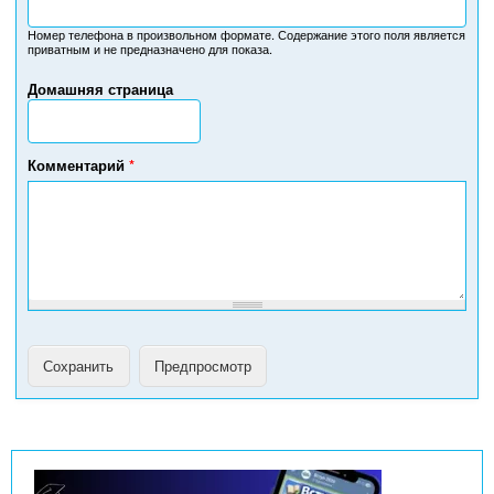
о
м
Номер телефона в произвольном формате. Содержание этого поля является
приватным и не предназначено для показа.
е
р
Домашняя страница
т
е
л
е
Комментарий
*
ф
о
н
а