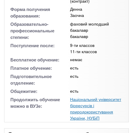
(контракт)
Форма получения
Денна
Заочна
образования:
Образовательно-
фаховий молодший
бакалавр
профессиональные
бакалавр
степени:
Поступление после:
9-ти классов
11-ти классов
Бесплатное обучение:
немає
Платное обучение:
есть
Подготовительное
есть
отделение:
Общежитие:
есть
Продолжить обучение
Національний університет
біоресурсів і
можно в ВУЗе:
природокористування
України, НУБіП