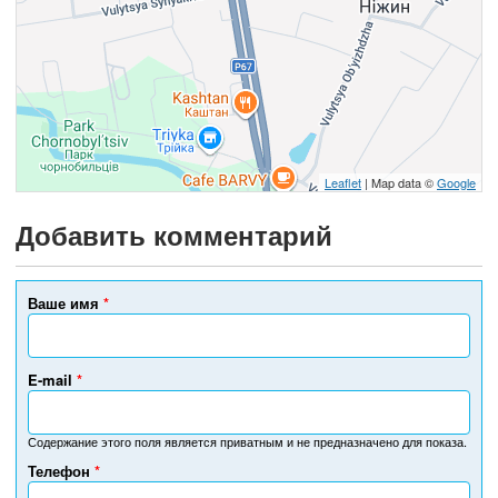
Leaflet
| Map data ©
Google
Добавить комментарий
Ваше имя
*
E-mail
*
Содержание этого поля является приватным и не предназначено для показа.
Телефон
*
Н