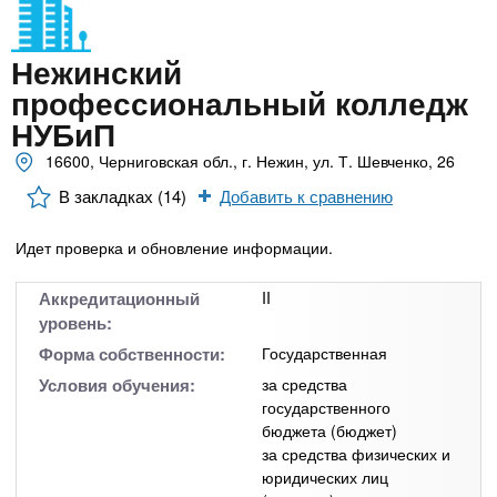
n
MBA
р
х
ж
з
t
а
Нежинский
Онлайн курсы
н
а
профессиональный колледж
и
в
s
ю
НУБиП
е
За рубежом
16600, Черниговская обл., г. Нежин, ул. Т. Шевченко, 26
.
д
В закладках (14)
Добавить к сравнению
е
i
н
Идет проверка и обновление информации.
и
n
й
Аккредитационный
II
уровень:
f
Форма собственности:
Государственная
Условия обучения:
за средства
государственного
o
бюджета (бюджет)
за средства физических и
юридических лиц