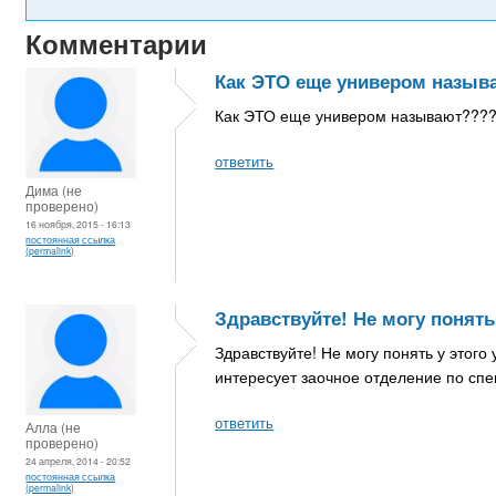
Комментарии
Как ЭТО еще универом назыв
Как ЭТО еще универом называют???? Т
ответить
Дима (не
проверено)
16 ноября, 2015 - 16:13
постоянная ссылка
(permalink)
Здравствуйте! Не могу понять
Здравствуйте! Не могу понять у этого
интересует заочное отделение по спец
ответить
Алла (не
проверено)
24 апреля, 2014 - 20:52
постоянная ссылка
(permalink)