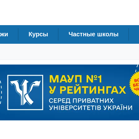
джи
Курсы
Частные школы