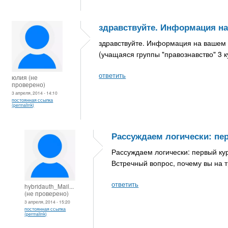
здравствуйте. Информация н
здравствуйте. Информация на вашем с
(учащаяся группы "правознавство" 3 к
ответить
юлия (не
проверено)
3 апреля, 2014 - 14:10
постоянная ссылка
(permalink)
Рассуждаем логически: пе
Рассуждаем логически: первый курс 
Встречный вопрос, почему вы на т
ответить
hybridauth_Mail...
(не проверено)
3 апреля, 2014 - 15:20
постоянная ссылка
(permalink)