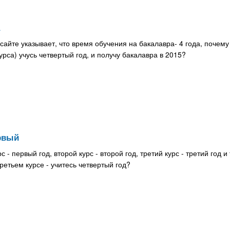
а
айте указывает, что время обучения на бакалавра- 4 года, почему
урса) учусь четвертый год, и получу бакалавра в 2015?
рвый
- первый год, второй курс - второй год, третий курс - третий год и 
ретьем курсе - учитесь четвертый год?