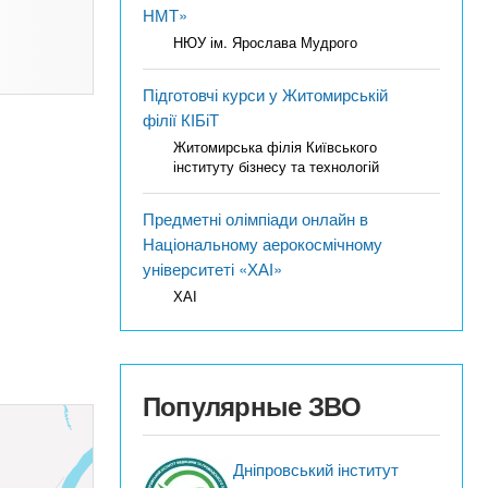
НМТ»
НЮУ ім. Ярослава Мудрого
Підготовчі курси у Житомирській
філії КІБіТ
Житомирська філія Київського
інституту бізнесу та технологій
Предметні олімпіади онлайн в
Національному аерокосмічному
університеті «ХАІ»
ХАІ
Популярные ЗВО
Дніпровський інститут