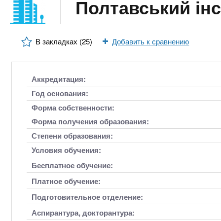
n
Полтавський інс
е
х
р
з
t
ж
а
а
В закладках (25)
Добавить к сравнению
н
в
s
и
е
ю
д
.
Аккредитация:
е
Год основания:
н
i
Форма собственности:
и
Форма получения образования:
й
n
Степени образования:
Условия обучения:
f
Бесплатное обучение:
Платное обучение:
o
Подготовительное отделение:
Аспирантура, докторантура: