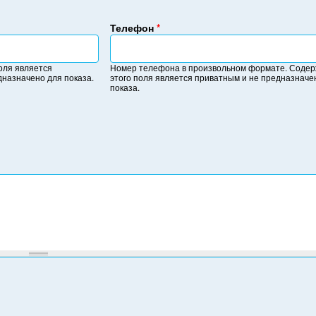
Телефон
*
Н
о
оля является
Номер телефона в произвольном формате. Соде
м
дназначено для показа.
этого поля является приватным и не предназначе
е
показа.
р
т
е
л
е
ф
о
н
а