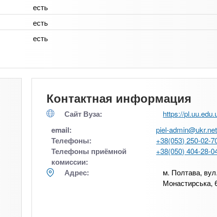
есть
есть
есть
Контактная информация
Сайт Вуза:
https://pl.uu.edu.
email:
piel-admin@ukr.ne
Телефоны:
+38(053) 250-02-7
Телефоны приёмной
+38(050) 404-28-0
комиссии:
Адрес:
м. Полтава, вул
Монастирська, 