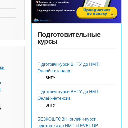
Подготовительные
курсы
Підготовчі курси ВНТУ до НМТ.
ua/
Онлайн-стандарт
t
ВНТУ
0
4
Підготовчі курси ВНТУ до НМТ.
Онлайн-інтенсив
.
ВНТУ
6
БЕЗКОШТОВНІ онлайн-курси
підготовки до НМТ «LEVEL UP