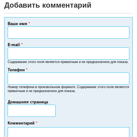
Добавить комментарий
Ваше имя
*
E-mail
*
Содержание этого поля является приватным и не предназначено для показа.
Телефон
*
Н
о
м
Номер телефона в произвольном формате. Содержание этого поля является
приватным и не предназначено для показа.
е
р
Домашняя страница
т
е
л
е
Комментарий
*
ф
о