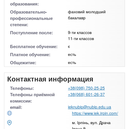
образования:
Образовательно-
фаховий молодший
бакалавр
профессиональные
степени:
Поступление после:
9-ти классов
11-ти классов
Бесплатное обучение:
є
Платное обучение:
есть
Общежитие:
есть
Контактная информация
Телефоны:
+38(098) 750-25-25
Телефоны приёмной
+38(068) 601-26-37
комиссии:
email:
ieknubip@nubip.edu.ua
https://www.iek.irpin.com/
м. Ірпінь, вул. Драча
Івана 9