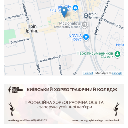
Leaflet
| Map data ©
Google