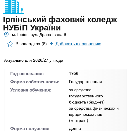
n
MBA
р
х
ж
з
t
а
Ірпінський фаховий коледж
Онлайн курсы
н
а
НУБіП України
и
в
s
ю
м. Ірпінь, вул. Драча Івана 9
е
За рубежом
В закладках (8)
Добавить к сравнению
.
д
е
Актуально для 2026/27 уч.года
i
н
и
Год основания:
1956
n
й
Форма собственности:
Государственная
Условия обучения:
за средства
f
государственного
бюджета (бюджет)
за средства физических и
o
юридических лиц
(контракт)
Форма получения
Денна