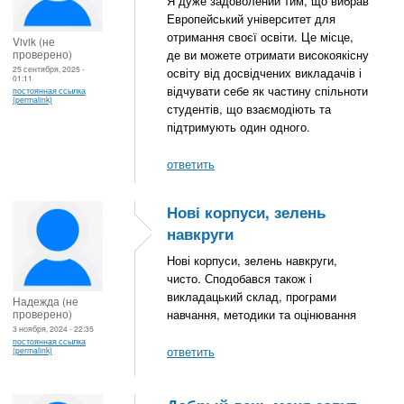
Я дуже задоволений тим, що вибрав
Европейський університет для
отримання своєї освіти. Це місце,
Vivik (не
проверено)
де ви можете отримати високоякісну
25 сентября, 2025 -
освіту від досвідчених викладачів і
01:11
відчувати себе як частину спільноти
постоянная ссылка
(permalink)
студентів, що взаємодіють та
підтримують один одного.
ответить
Нові корпуси, зелень
навкруги
Нові корпуси, зелень навкруги,
чисто. Сподобався також і
викладацький склад, програми
Надежда (не
проверено)
навчання, методики та оцінювання
3 ноября, 2024 - 22:35
постоянная ссылка
ответить
(permalink)