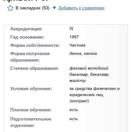
n
MBA
р
х
ж
В закладках (53)
Добавить к сравнению
з
t
а
Онлайн курсы
н
а
и
в
s
Аккредитация:
IV
ю
е
За рубежом
Год основания:
1997
.
д
Форма собственности:
Частная
е
Форма получения
денна, заочна
образования:
i
н
Степени образования:
фаховий молодший
и
бакалавр, бакалавр,
n
й
магістр
Условия обучения:
за средства физических и
f
юридических лиц
(контракт)
o
Платное обучение:
есть
Подготовительное
есть
отделение: