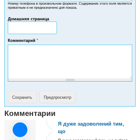
м
Номер телефона в произвольном формате. Содержание этого поля является
приватным и не предназначено для показа.
е
р
Домашняя страница
т
е
л
е
Комментарий
*
ф
о
н
а
Комментарии
Я дуже задоволений тим,
що