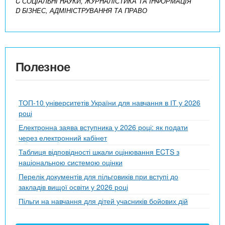
C СОЦІАЛЬНІ НАУКИ, ЖУРНАЛІСТИКА ТА ІНФОРМАЦІЯ
D БІЗНЕС, АДМІНІСТРУВАННЯ ТА ПРАВО
Полезное
ТОП-10 університетів України для навчання в ІТ у 2026
році
Електронна заява вступника у 2026 році: як подати
через електронний кабінет
Таблиця відповідності шкали оцінювання ECTS з
національною системою оцінки
Перелік документів для пільговиків при вступі до
закладів вищої освіти у 2026 році
Пільги на навчання для дітей учасників бойових дій