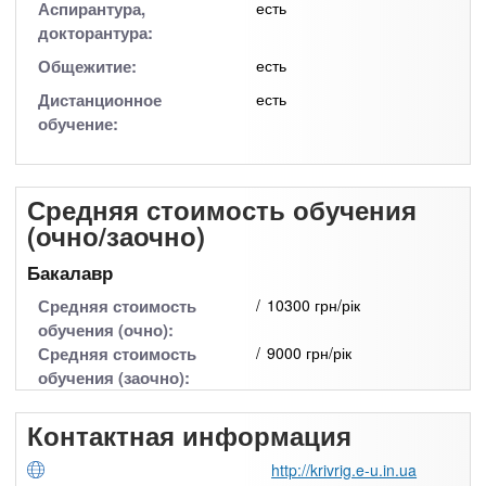
Аспирантура,
есть
докторантура:
Общежитие:
есть
Дистанционное
есть
обучение:
Средняя стоимость обучения
(очно/заочно)
Бакалавр
Средняя стоимость
10300 грн/рік
обучения (очно):
Средняя стоимость
9000 грн/рік
обучения (заочно):
Контактная информация
http://krivrig.e-u.in.ua