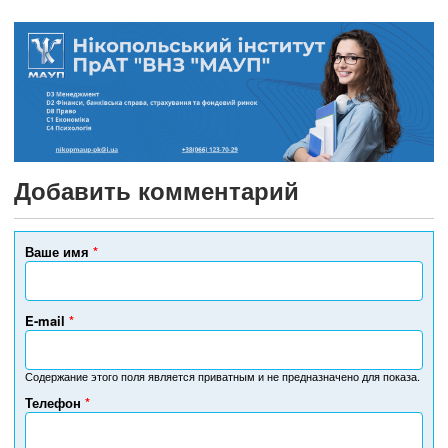
Добавить комментарий
Ваше имя
*
E-mail
*
Содержание этого поля является приватным и не предназначено для показа.
Телефон
*
Н
о