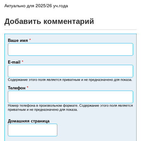
Актуально для 2025/26 уч.года
Добавить комментарий
Ваше имя
*
E-mail
*
Содержание этого поля является приватным и не предназначено для показа.
Телефон
*
Н
о
м
Номер телефона в произвольном формате. Содержание этого поля является
приватным и не предназначено для показа.
е
р
Домашняя страница
т
е
л