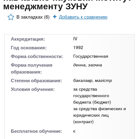
n
MBA
р
менеджменту ЗУНУ
х
ж
з
t
а
В закладках (6)
Добавить к сравнению
Онлайн курсы
н
а
и
в
s
ю
е
За рубежом
Аккредитация:
IV
.
д
Год основания:
1992
е
Форма собственности:
Государственная
i
н
Форма получения
денна, заочна
образования:
и
Степени образования:
бакалавр, магістр
n
й
Условия обучения:
за средства
государственного
f
бюджета (бюджет)
за средства физических и
юридических лиц
o
(контракт)
Бесплатное обучение:
є