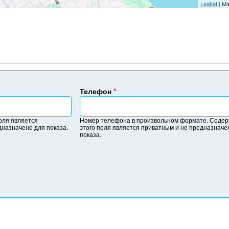
Leaflet
| Ma
Телефон
*
Н
о
оля является
Номер телефона в произвольном формате. Соде
м
дназначено для показа.
этого поля является приватным и не предназначе
е
показа.
р
т
е
л
е
ф
о
н
а