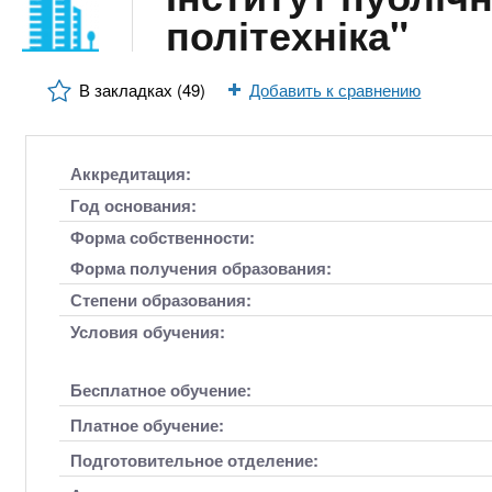
n
е
х
політехніка"
р
з
t
ж
а
а
В закладках (49)
Добавить к сравнению
н
в
s
и
е
ю
д
.
Аккредитация:
е
Год основания:
н
i
Форма собственности:
и
Форма получения образования:
й
n
Степени образования:
Условия обучения:
f
Бесплатное обучение:
o
Платное обучение:
Подготовительное отделение: