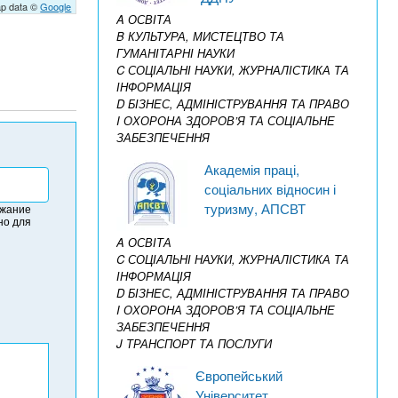
p data ©
Google
A ОСВІТА
B КУЛЬТУРА, МИСТЕЦТВО ТА
ГУМАНІТАРНІ НАУКИ
C СОЦІАЛЬНІ НАУКИ, ЖУРНАЛІСТИКА ТА
ІНФОРМАЦІЯ
D БІЗНЕС, АДМІНІСТРУВАННЯ ТА ПРАВО
I ОХОРОНА ЗДОРОВ’Я ТА СОЦІАЛЬНЕ
ЗАБЕЗПЕЧЕННЯ
Академія праці,
соціальних відносин і
туризму, АПСВТ
ржание
но для
A ОСВІТА
C СОЦІАЛЬНІ НАУКИ, ЖУРНАЛІСТИКА ТА
ІНФОРМАЦІЯ
D БІЗНЕС, АДМІНІСТРУВАННЯ ТА ПРАВО
I ОХОРОНА ЗДОРОВ’Я ТА СОЦІАЛЬНЕ
ЗАБЕЗПЕЧЕННЯ
J ТРАНСПОРТ ТА ПОСЛУГИ
Європейський
Університет