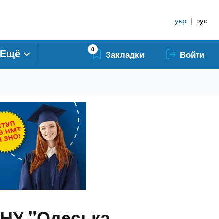
укр
|
рус
0
Ещё
Закладки
Войти
 НУ "Одеська