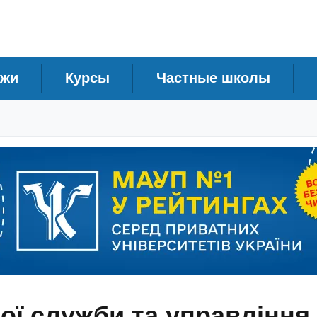
джи
Курсы
Частные школы
ної служби та управління