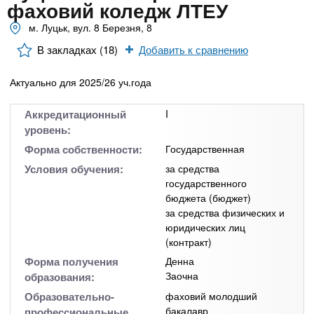
n
MBA
р
фаховий коледж ЛТЕУ
х
ж
м. Луцьк, вул. 8 Березня, 8
з
t
а
Онлайн курсы
н
а
В закладках (18)
Добавить к сравнению
и
в
s
ю
Актуально для 2025/26 уч.года
е
За рубежом
.
д
Аккредитационный
I
е
уровень:
i
н
Форма собственности:
Государственная
и
Условия обучения:
за средства
государственного
n
й
бюджета (бюджет)
за средства физических и
f
юридических лиц
(контракт)
o
Форма получения
Денна
Заочна
образования:
Образовательно-
фаховий молодший
бакалавр
профессиональные