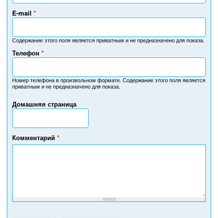
E-mail
*
Содержание этого поля является приватным и не предназначено для показа.
Телефон
*
Н
о
м
Номер телефона в произвольном формате. Содержание этого поля является
приватным и не предназначено для показа.
е
р
Домашняя страница
т
е
л
е
Комментарий
*
ф
о
н
а