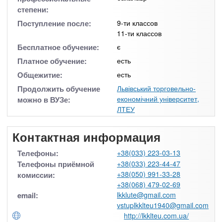
степени:
Поступление после:
9-ти классов
11-ти классов
Бесплатное обучение:
є
Платное обучение:
есть
Общежитие:
есть
Продолжить обучение
Львівський торговельно-
економічний університет,
можно в ВУЗе:
ЛТЕУ
Контактная информация
Телефоны:
+38(033) 223-03-13
Телефоны приёмной
+38(033) 223-44-47
+38(050) 991-33-28
комиссии:
+38(068) 479-02-69
email:
lkklute@gmail.com
vstuplkklteu1940@gmail.com
http://lkklteu.com.ua/