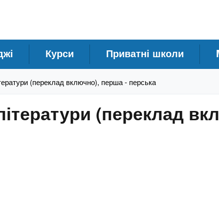
джі
Курси
Приватні школи
ітератури (переклад включно), перша - перська
 літератури (переклад вк