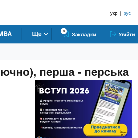
укр
|
рус
0
MBA
Ще
Закладки
Увійти
лючно), перша - перська