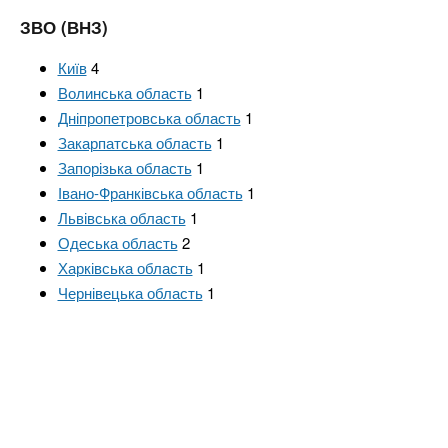
n
т
и
е
ЗВО (ВНЗ)
х
t
р
з
Київ
4
і
а
а
Волинська область
1
s
л
Дніпропетровська область
1
к
у
Закарпатська область
1
л
.
Запорізька область
1
а
Івано-Франківська область
1
д
i
Львівська область
1
і
Одеська область
2
в
n
Харківська область
1
Чернівецька область
1
f
o