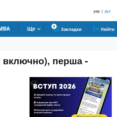
укр
|
рус
0
MBA
Ще
Закладки
Увійти
 включно), перша -