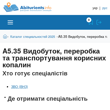
A
П
Д
е
укр
|
рус
о
b
р
в
е
0
й
і
i
т
д
и
В
Абітурієнту
Головна
A5.35 Видобуток, переробка та
Каталог специальностей 2025
»
»
н
д
t
и
о
и
є
A5.35 Видобуток, переробка
о
ЗВО (ВНЗ)
т
к
u
с
та транспортування корисних
у
Н
н
т
копалин
о
а
Коледжі
r
в
Хто готує спеціалістів
в
н
ч
i
о
Курси
г
а
ЗВО (ВНЗ)
о
л
e
м
Приватні школи
Де отримати спеціальність
ь
а
т
н