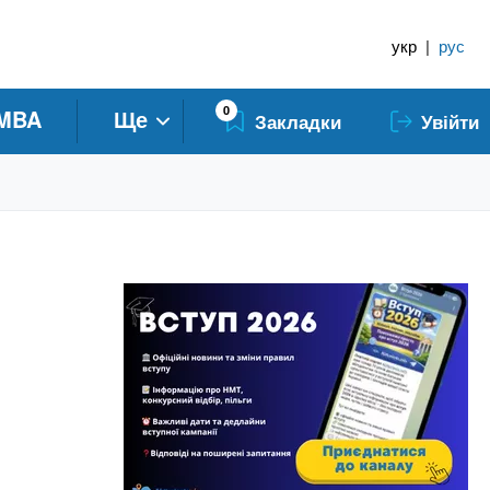
укр
|
рус
0
MBA
Ще
Закладки
Увійти