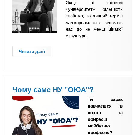
в
Якщо зі словом
т
с
«університет» більшість
у
т
знайома, то дивний термін
С
у
«аджорнаменто» відсилає
у
п
нас до не менш цікавої
ч
у
структури.
а
і
с
н
Читати далі
п
н
о
р
и
з
о
х
е
У
Т
м
н
е
ц
і
х
і
Чому саме НУ "ОЮА"?
в
н
в
е
о
Ти зараз
р
л
навчаєшся в
с
о
школі та
и
г
обираєш
т
і
майбутню
е
й
професію?