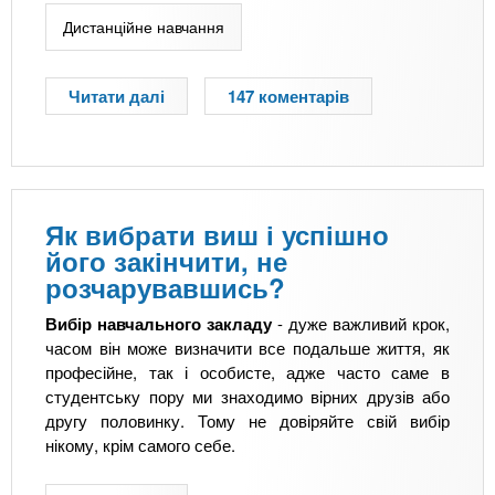
Дистанційне навчання
Читати далі
п
147 коментарів
р
о
Д
и
с
Як вибрати виш і успішно
т
його закінчити, не
а
розчарувавшись?
н
ц
Вибір навчального закладу
- дуже важливий крок,
і
часом він може визначити все подальше життя, як
й
професійне, так і особисте, адже часто саме в
н
студентську пору ми знаходимо вірних друзів або
е
другу половинку. Тому не довіряйте свій вибір
н
нікому, крім самого себе.
а
в