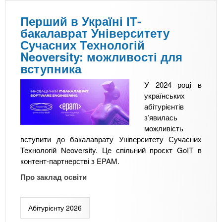
е
н
и
ц
и
Перший в Україні ІТ-
м
е
х
бакалаврат Університету
т
п
:
Сучасних Технологій
и
т
п
Neoversity: можливості для
с
у
р
т
вступника
с
о
а
п
ф
У 2024 році в
н
і
е
українських
е
ш
с
абітурієнтів
ш
н
і
зʼявилась
,
о
ї
можливість
о
г
р
вступити до бакалаврату Університету Сучасних
б
о
е
Технологій Neoversity. Це спільний проєкт GoIT в
р
а
к
контент-партнерстві з EPAM.
а
б
л
в
і
Про заклад освіти
а
ш
т
м
и
у
и
«
Абітурієнту 2026
р
т
Р
і