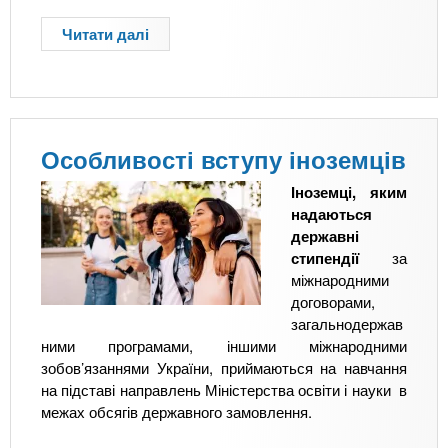
а
е
є
п
Читати далі
п
к
н
і
р
л
т
а
о
а
а
р
П
м
Н
у
е
у
Н
р
т
І
Особливості вступу іноземців
ш
а
Ж
и
з
Іноземці, яким
й
в
надаються
в
’
державні
У
я
стипендії
за
к
з
міжнародними
р
к
договорами,
а
и
загальнодержав
ї
з
ними програмами, іншими міжнародними
н
г
зобов’язаннями України, приймаються на навчання
і
р
на підставі направлень Міністерства освіти і науки в
І
о
межах обсягів державного замовлення.
Т
м