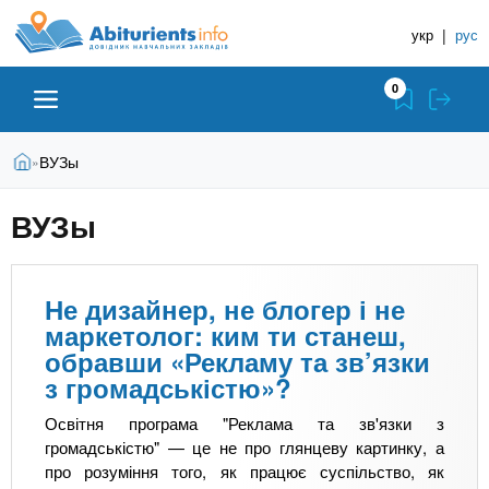
A
П
Д
е
укр
|
рус
о
b
р
в
е
0
й
і
i
т
д
и
В
Абітурієнту
Головна
ВУЗы
»
н
д
t
и
о
и
є
ВУЗы
о
ЗВО (ВНЗ)
т
к
u
с
у
Н
н
т
о
а
Коледжі
r
Не дизайнер, не блогер і не
в
в
маркетолог: ким ти станеш,
н
ч
i
обравши «Рекламу та зв’язки
о
Курси
г
а
з громадськістю»?
о
л
e
Освітня програма "Реклама та зв'язки з
м
Приватні школи
ь
а
громадськістю" — це не про глянцеву картинку, а
т
н
про розуміння того, як працює суспільство, як