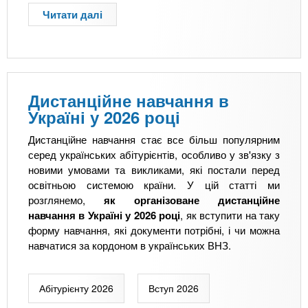
н
і
Читати далі
п
г
д
р
р
л
о
і
я
Ч
д
в
о
д
с
м
о
т
Дистанційне навчання в
у
д
у
Україні у 2026 році
с
н
п
а
я
н
Дистанційне навчання стає все більш популярним
м
н
и
серед українських абітурієнтів, особливо у зв'язку з
е
а
к
новими умовами та викликами, які постали перед
Н
у
а
освітньою системою країни. У цій статті ми
У
к
розглянемо,
як організоване дистанційне
"
и
навчання в Україні у 2026 році
, як вступити на таку
О
форму навчання, які документи потрібні, і чи можна
Ю
навчатися за кордоном в українських ВНЗ.
А
"
?
Абітурієнту 2026
Вступ 2026