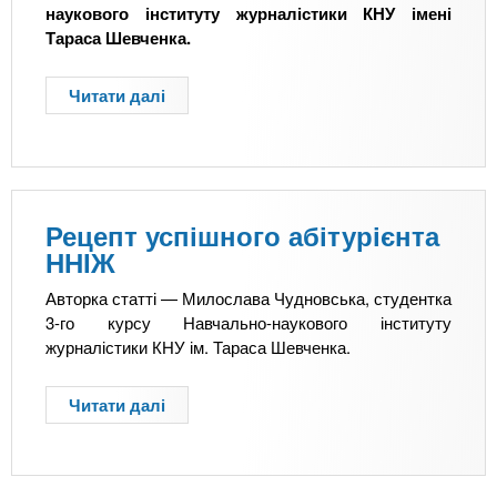
б
наукового інституту журналістики КНУ імені
л
Тараса Шевченка.
о
г
Читати далі
п
е
р
р
о
і
К
н
а
е
р
м
Рецепт успішного абітурієнта
’
а
ННІЖ
є
р
р
Авторка статті — Милослава Чудновська, студентка
к
а
3-го курсу Навчально-наукового інституту
е
к
журналістики КНУ ім. Тараса Шевченка.
т
р
о
е
л
Читати далі
п
а
о
р
т
г
о
и
:
Р
в
к