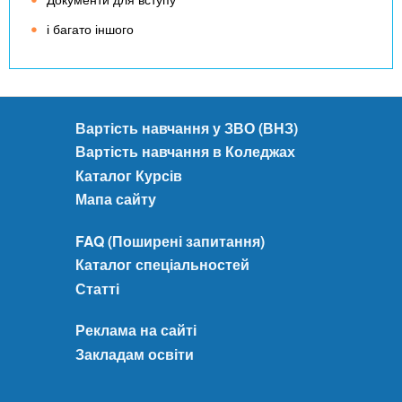
ц
н
і
і багато іншого
о
й
о
г
о
Вартість навчання у ЗВО (ВНЗ)
з
Вартість навчання в Коледжах
а
Каталог Курсів
к
і
Мапа сайту
н
ч
FAQ (Поширені запитання)
и
Каталог спеціальностей
т
Статті
и
,
Реклама на сайті
н
Закладам освіти
е
р
о