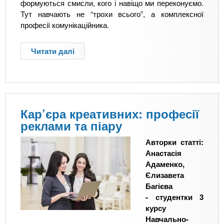
n
MBA
е
формуються смисли, кого і навіщо ми переконуємо.
и
р
Тут навчають не “трохи всього”, а комплексної
х
t
і
професії комунікаційника.
Онлайн курси
а
з
л
а
s
Читати далі
п
у
к
р
За кордоном
о
.
л
Н
а
е
i
д
д
Кар’єра креативних: професії
и
і
реклами та піару
з
n
в
а
Авторки статті:
й
Анастасія
f
н
Адаменко,
е
Єлизавета
р
o
Багієва
,
- студентки 3
н
курсу
е
Навчально-