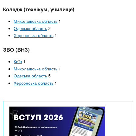
n
MBA
е
и
р
Коледж (технікум, училище)
х
t
і
Онлайн курси
а
з
Миколаївська область
1
л
Одеська область
2
а
s
у
Херсонська область
1
к
За кордоном
.
л
ЗВО (ВНЗ)
а
Київ
1
i
д
Миколаївська область
1
і
Одеська область
5
n
в
Херсонська область
1
f
o