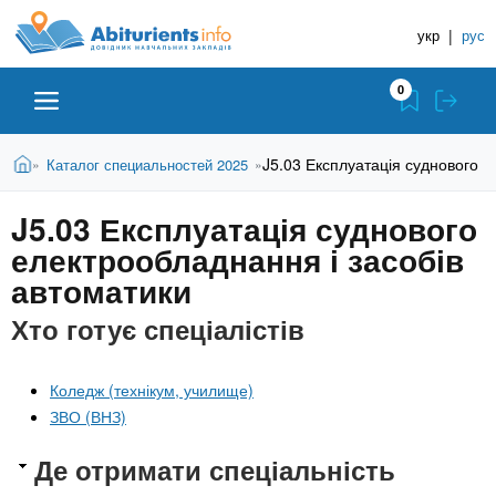
A
П
Д
е
укр
|
рус
о
b
р
в
е
0
й
і
i
т
д
и
В
Абітурієнту
Головна
J5.03 Експлуатація суднового е
Каталог специальностей 2025
»
»
н
д
t
и
о
и
є
J5.03 Експлуатація суднового
о
ЗВО (ВНЗ)
т
к
u
с
електрообладнання і засобів
у
Н
н
т
автоматики
о
а
Коледжі
r
в
Хто готує спеціалістів
в
н
ч
i
о
Курси
г
а
Коледж (технікум, училище)
о
л
ЗВО (ВНЗ)
e
м
Приватні школи
ь
а
Де отримати спеціальність
т
н