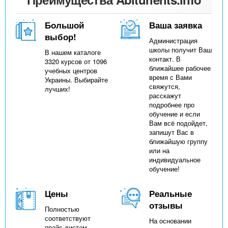
n
MBA
р
х
ж
з
t
а
Большой
Ваша заявка
Онлайн курсы
н
а
выбор!
Администрация
и
в
s
школы получит Ваш
В нашем каталоге
ю
контакт. В
3320 курсов от 1096
е
За рубежом
ближайшее рабочее
учебных центров
.
д
время с Вами
Украины. Выбирайте
свяжутся,
лучших!
е
расскажут
подробнее про
i
н
обучение и если
и
Вам всё подойдет,
запишут Вас в
n
й
ближайшую группу
или на
индивидуальное
f
обучение!
o
Цены
Реальные
отзывы
Полностью
соответствуют
На основании
прайс-листам