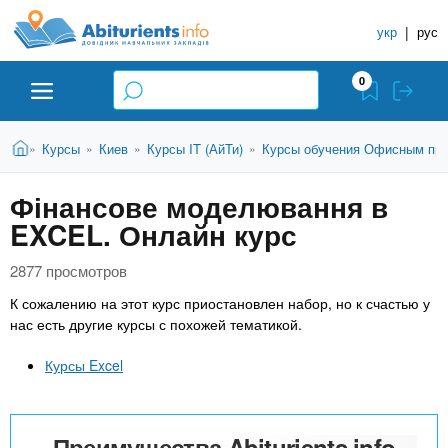
A
П
С
е
укр
|
рус
п
b
р
р
е
0
й
а
i
т
в
и
В
Абитуриенту
Главная
Курсы
Киев
Курсы IT (АйТи)
Курсы обучения Офисным прог
»
»
»
»
о
к
t
ы
о
ч
з
Фінансове моделювання в
с
Вузы
д
н
u
н
EXCEL. Онлайн курс
е
и
о
с
в
к
Колледжи
r
ь
2877 просмотров
н
У
К сожалению на этот курс приостановлен набор, но к счастью у
о
ч
i
нас есть другие курсы с похожей тематикой.
м
Курсы
у
е
Курсы Excel
с
б
e
о
Частные школы
н
д
е
ы
Преимущества Abiturients.info