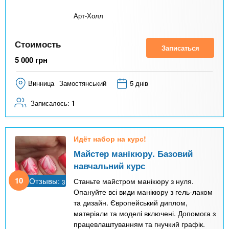
Арт-Холл
Стоимость
Записаться
5 000
грн
Винница
Замостянський
5 днів
Записалось:
1
Идёт набор на курс!
Майстер манікюру. Базовий
навчальний курс
10
Отзывы:
Станьте майстром манікюру з нуля.
3
Опануйте всі види манікюру з гель-лаком
та дизайн. Європейський диплом,
матеріали та моделі включені. Допомога з
працевлаштуванням та гнучкий графік.