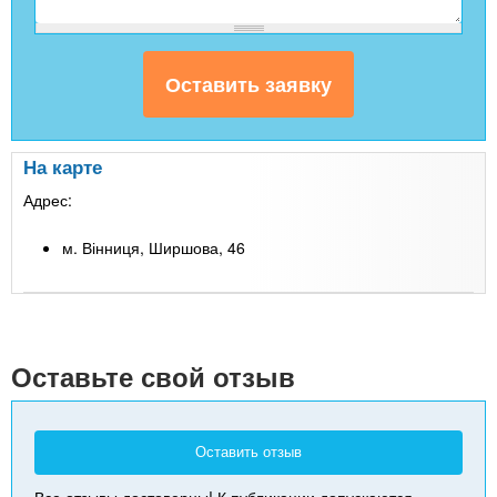
На карте
Адрес:
м. Вінниця, Ширшова, 46
Leaflet
| Map data ©
Google
+
-
Оставьте свой отзыв
Оставить отзыв
Все отзывы достоверны! К публикации допускаются