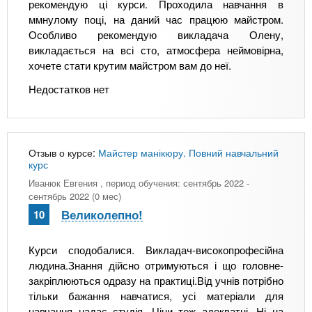
рекомендую ці курси. Проходила навчання в
ммнулому поці, на даний час працюю майстром.
Особливо рекомендую викладача Олену,
викладається на всі сто, атмосфера неймовірна,
хочете стати крутим майстром вам до неї.
Недостатков нет
Отзыв о курсе:
Майстер манікюру. Повний навчальний
курс
Иванюк Евгения
, период обучения: сентябрь 2022 -
сентябрь 2022 (0 мес)
Великолепно!
10
Курси сподобалися. Викладач-високопрофесійна
людина.Знання дійсно отримуються і що головне-
закріплюються одразу на практиці.Від учнів потрібно
тільки бажання навчатися, усі матеріали для
навчання надає студія. Ціни теж адекватні. Ні на