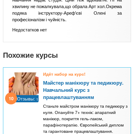
хвилину не пожалкувала,що обрала Арт хол.Окрема
подяка інструктору-Ареф'єві Олені за
професіоналізм і чуйність.
Недостатков нет
Похожие курсы
Идёт набор на курс!
Майстер манікюру та педикюру.
Навчальний курс з
працевлаштуванням
10
Отзывы:
1
Станьте майстром манікюру та педикюру з
нуля. Опануйте 7+ технік: апаратний
манікюр, покриття гель-лаком,
парафінотерапію. Європейський диплом
та гарантоване працевлаштування.