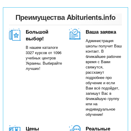
Преимущества Abiturients.info
Большой
Ваша заявка
выбор!
Администрация
школы получит Ваш
В нашем каталоге
контакт. В
3327 курсов от 1096
ближайшее рабочее
учебных центров
время с Вами
Украины. Выбирайте
свяжутся,
лучших!
расскажут
подробнее про
обучение и если
Вам всё подойдет,
запишут Вас в
ближайшую группу
или на
индивидуальное
обучение!
Цены
Реальные