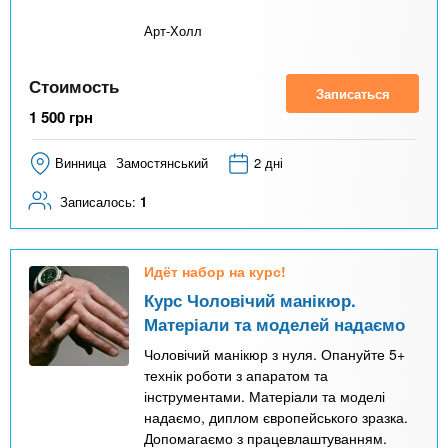
Арт-Холл
Стоимость
Записаться
1 500
грн
Винница
Замостянський
2 дні
Записалось:
1
Идёт набор на курс!
Курс Чоловічий манікюр.
Матеріали та моделей надаємо
Чоловічий манікюр з нуля. Опануйте 5+
технік роботи з апаратом та
інструментами. Матеріали та моделі
надаємо, диплом європейського зразка.
Допомагаємо з працевлаштуванням.