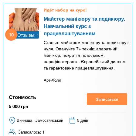
Идёт набор на курс!
Майстер манікюру та педикюру.
Навчальний курс з
працевлаштуванням
10
Отзывы:
1
Станьте майстром манікюру та педикюру з
нуля. Опануйте 7+ технік: апаратний
манікюр, покриття гель-лаком,
парафінотерапію. Європейський диплом
та гарантоване працевлаштування.
Арт-Холл
Стоимость
Записаться
5 000
грн
Винница
Замостянський
5 днів
Записалось:
1