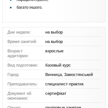
багато іншого.
Дни недели:
на выбор
Время занятий:
на выбор
Возраст
взрослые
аудитории:
Вид подготовки:
базовый курс
Город:
Винница, Замостянський
Преподаватель:
специалист-практик
Документ об
сертифікат
окончании:
Опции:
групповые занятия,