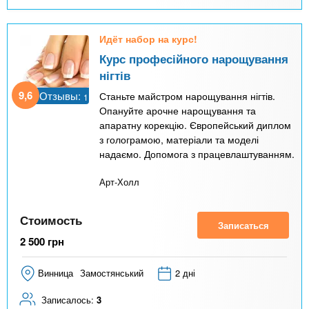
Идёт набор на курс!
Курс професійного нарощування
нігтів
9,6
Отзывы:
Станьте майстром нарощування нігтів.
1
Опануйте арочне нарощування та
апаратну корекцію. Європейський диплом
з голограмою, матеріали та моделі
надаємо. Допомога з працевлаштуванням.
Арт-Холл
Стоимость
Записаться
2 500
грн
Винница
Замостянський
2 дні
Записалось:
3