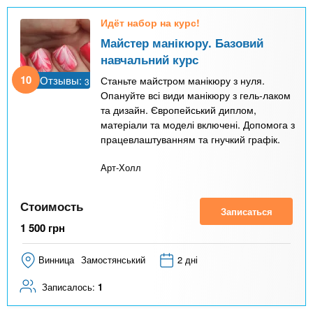
Идёт набор на курс!
Майстер манікюру. Базовий
навчальний курс
10
Отзывы:
Станьте майстром манікюру з нуля.
3
Опануйте всі види манікюру з гель-лаком
та дизайн. Європейський диплом,
матеріали та моделі включені. Допомога з
працевлаштуванням та гнучкий графік.
Арт-Холл
Стоимость
Записаться
1 500
грн
Винница
Замостянський
2 дні
Записалось:
1