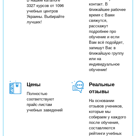
контакт. В
3327 курсов от 1096
ближайшее рабочее
учебных центров
время с Вами
Украины. Выбирайте
свяжутся,
лучших!
расскажут
подробнее про
обучение и если
Вам всё подойдет,
запишут Вас в
ближайшую группу
или на
индивидуальное
обучение!
Цены
Реальные
отзывы
Полностью
соответствуют
На основании
прайс-листам
отзывов учеников,
учебных заведений
которые мы
собираем у каждого
после обучения,
составляются
рейтинги учебных