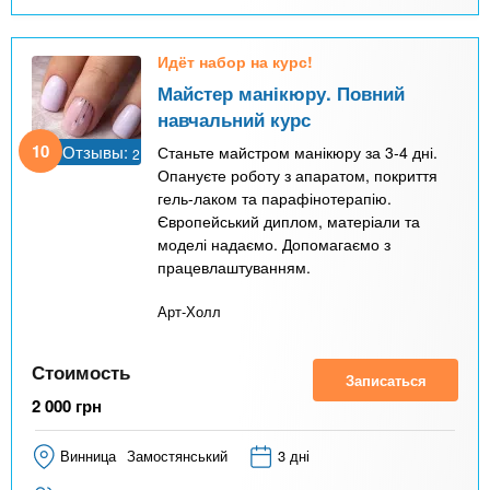
Идёт набор на курс!
Майстер манікюру. Повний
навчальний курс
10
Отзывы:
Станьте майстром манікюру за 3-4 дні.
2
Опануєте роботу з апаратом, покриття
гель-лаком та парафінотерапію.
Європейський диплом, матеріали та
моделі надаємо. Допомагаємо з
працевлаштуванням.
Арт-Холл
Стоимость
Записаться
2 000
грн
Винница
Замостянський
3 дні