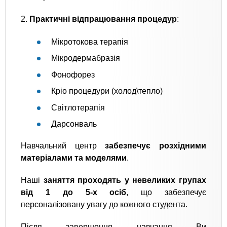
2.
Практичні відпрацювання процедур
:
Мікротокова терапія
Мікродермабразія
Фонофорез
Кріо процедури (холод\тепло)
Світлотерапія
Дарсонваль
Навчальний центр
забезпечує розхідними
матеріалами та моделями
.
Наші
заняття проходять у невеликих групах
від 1 до 5-х осіб
, що забезпечує
персоналізовану увагу до кожного студента.
Після завершення навчання Ви