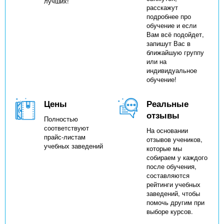
лучших!
расскажут
подробнее про
обучение и если
Вам всё подойдет,
запишут Вас в
ближайшую группу
или на
индивидуальное
обучение!
Цены
Реальные
отзывы
Полностью
соответствуют
На основании
прайс-листам
отзывов учеников,
учебных заведений
которые мы
собираем у каждого
после обучения,
составляются
рейтинги учебных
заведений, чтобы
помочь другим при
выборе курсов.