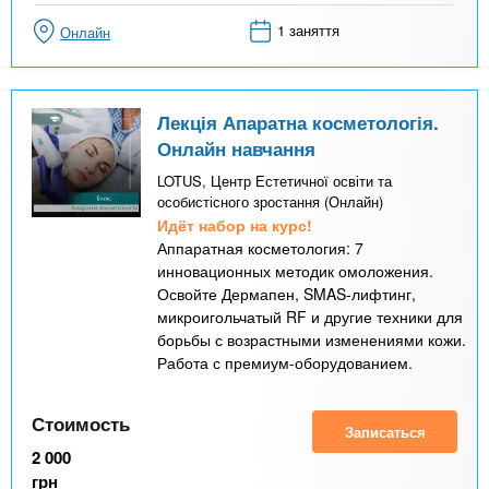
1 заняття
Онлайн
Лекція Апаратна косметологія.
Онлайн навчання
LOTUS, Центр Естетичної освіти та
особистісного зростання (Онлайн)
Идёт набор на курс!
Аппаратная косметология: 7
инновационных методик омоложения.
Освойте Дермапен, SMAS-лифтинг,
микроигольчатый RF и другие техники для
борьбы с возрастными изменениями кожи.
Работа с премиум-оборудованием.
Стоимость
Записаться
2 000
грн