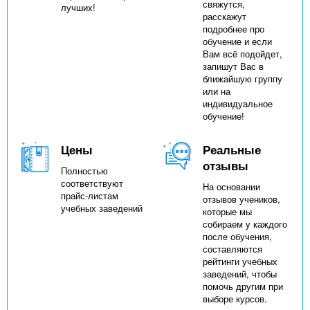
свяжутся,
лучших!
расскажут
подробнее про
обучение и если
Вам всё подойдет,
запишут Вас в
ближайшую группу
или на
индивидуальное
обучение!
Цены
Реальные
отзывы
Полностью
соответствуют
На основании
прайс-листам
отзывов учеников,
учебных заведений
которые мы
собираем у каждого
после обучения,
составляются
рейтинги учебных
заведений, чтобы
помочь другим при
выборе курсов.