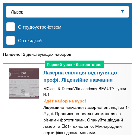
n
р
х
ж
Частные школы
з
t
а
н
а
и
С трудоустройством
MBA
в
s
ю
е
Со скидкой
.
д
Онлайн курсы
е
Найдено: 2 действующих наборов
i
н
Перший урок - безкоштовно
Перший урок - безкоштовно
За рубежом
и
Лазерна епіляція від нуля до
n
профі. Ліцензійне навчання
й
MClass & DermaVita academy BEAUTY курси
№1
f
Идёт набор на курс!
Ліцензійне навчання лазерної епіляції за 1-
o
2 дні. Практика на реальних моделях з
різними фототипами. Опануйте діодний
лазер та Elos-технологію. Міжнародний
сертифікат двома мовами.