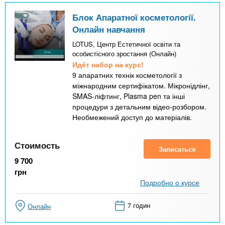
Блок Апаратної косметології.
Онлайн навчання
LOTUS, Центр Естетичної освіти та
особистісного зростання (Онлайн)
Идёт набор на курс!
9 апаратних технік косметології з
міжнародним сертифікатом. Мікронідлінг,
SMAS-ліфтинг, Plasma pen та інші
процедури з детальним відео-розбором.
Необмежений доступ до матеріалів.
Стоимость
Записаться
9 700
грн
Подробно о курсе
7 годин
Онлайн