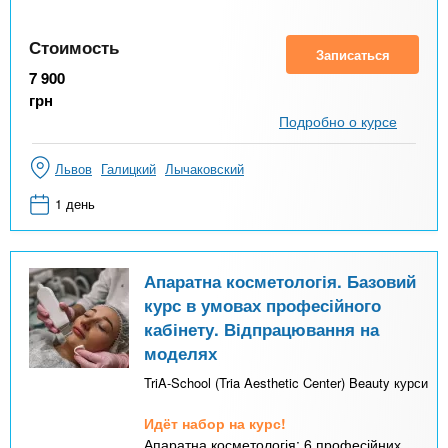
Стоимость
Записаться
7 900
грн
Подробно о курсе
Львов
Галицкий
Лычаковский
1 день
Апаратна косметологія. Базовий
курс в умовах професійного
кабінету. Відпрацювання на
моделях
TriA-School (Tria Aesthetic Center) Beauty курси
Идёт набор на курс!
Апаратна косметологія: 6 професійних