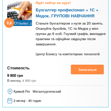
Идёт набор на курс!
Бухгалтер професіонал + 1С +
Медок. ГРУПОВІ НАВЧАННЯ
9,8
Отзывы:
Станьте бухгалтером з нуля за 20 занять.
2
Опануйте бухоблік, 1С та Медок у міні-
групах до 6 осіб. Гнучкий графік, викладачі-
практики та офіційне свідоцтво після
завершення.
Центр Бізнесу та комп'ютерних технологій
Стоимость
Записаться
9 800
грн
В месяц:
4 900
грн
Кривой Рог
Металлургический
2 місяці - 40 годин