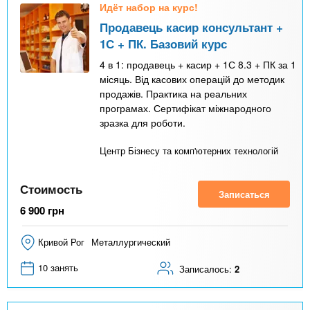
Идёт набор на курс!
Продавець касир консультант +
1С + ПК. Базовий курс
4 в 1: продавець + касир + 1С 8.3 + ПК за 1
місяць. Від касових операцій до методик
продажів. Практика на реальних
програмах. Сертифікат міжнародного
зразка для роботи.
Центр Бізнесу та комп'ютерних технологій
Стоимость
Записаться
6 900
грн
Кривой Рог
Металлургический
10 занять
Записалось:
2