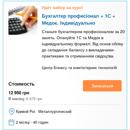
Идёт набор на курс!
Бухгалтер професіонал + 1С +
Медок. Індивідуально
Станьте бухгалтером-професіоналом за 20
занять. Опануйте 1С та Медок в
індивідуальному форматі. Від основ обліку
до складання балансу з викладачами-
практиками та отриманням свідоцтва.
Центр Бізнесу та комп'ютерних технологій
Стоимость
Записаться
12 950
грн
В месяц:
6 475
грн
Кривой Рог
Металлургический
2 місяці - 40 годин