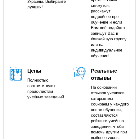
Украины. Выбирайте
свяжутся,
лучших!
расскажут
подробнее про
обучение и если
Вам всё подойдет,
запишут Вас в
ближайшую группу
или на
индивидуальное
обучение!
Цены
Реальные
отзывы
Полностью
соответствуют
На основании
прайс-листам
отзывов учеников,
учебных заведений
которые мы
собираем у каждого
после обучения,
составляются
рейтинги учебных
заведений, чтобы
помочь другим при
выборе курсов.