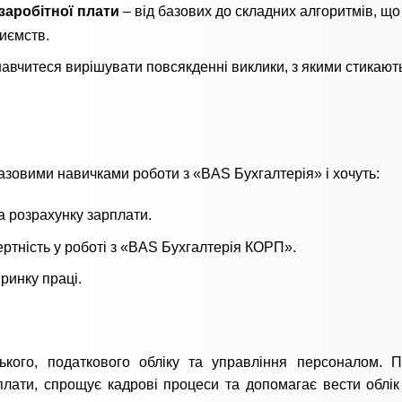
аробітної плати
– від базових до складних алгоритмів, що
иємств.
навчитеся вирішувати повсякденні виклики, з якими стикают
базовими навичками роботи з «BAS Бухгалтерія» і хочуть:
а розрахунку зарплати.
ертність у роботі з «BAS Бухгалтерія КОРП».
ринку праці.
ського, податкового обліку та управління персоналом. 
лати, спрощує кадрові процеси та допомагає вести облік 