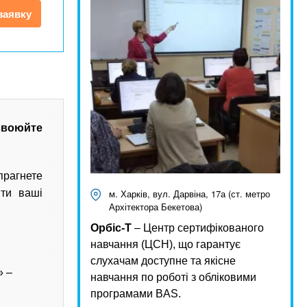
заявку
своюйте
прагнете
ити ваші
м. Харків, вул. Дарвіна, 17а (ст. метро
Архітектора Бекетова)
Орбіс-Т
– Центр сертифікованого
навчання (ЦСН), що гарантує
слухачам доступне та якісне
» –
навчання по роботі з обліковими
програмами BAS.