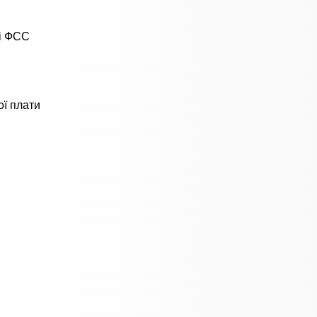
ні ФСС
ої плати