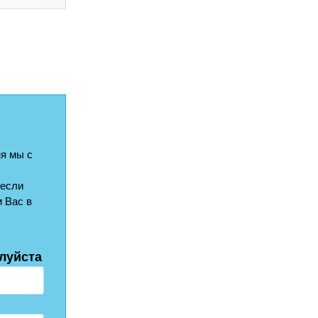
я мы с
 если
 Вас в
луйста