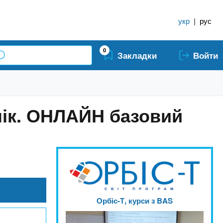
укр
|
рус
0
Закладки
Войти
лік. ОНЛАЙН базовий
Орбіс-Т, курси з BAS