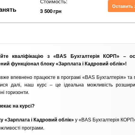
Стоимость:
Оставить 
занять
3 500
грн
уйте кваліфікацію з «BAS Бухгалтерія КОРП» – о
ний функціонал блоку «Зарплата і Кадровий облік»!
вже впевнено працюєте в програмі «BAS Бухгалтерія» та 
тися далі, наш курс – це ідеальна можливість розшир
ні горизонти.
екає на курсі?
у «Зарплата і Кадровий облік»
у «BAS Бухгалтерія КОРП
ожливості програми.