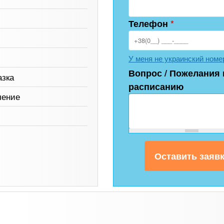
Телефон
*
У меня не украинский номе
Вопрос / Пожелания 
азка
расписанию
чение