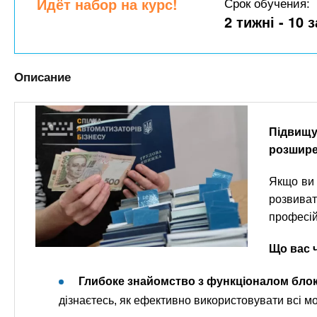
n
Идёт набор на курс!
Срок обучения:
е
х
р
2 тижні - 10 
з
t
ж
а
а
н
в
s
Описание
и
е
ю
д
.
е
Підвищ
н
i
розшире
и
й
Якщо ви 
n
розвива
професій
f
Що вас ч
o
Глибоке знайомство з функціоналом блок
дізнаєтесь, як ефективно використовувати всі м