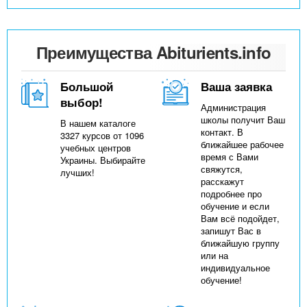
Преимущества Abiturients.info
Большой
Ваша заявка
выбор!
Администрация
школы получит Ваш
В нашем каталоге
контакт. В
3327 курсов от 1096
ближайшее рабочее
учебных центров
время с Вами
Украины. Выбирайте
свяжутся,
лучших!
расскажут
подробнее про
обучение и если
Вам всё подойдет,
запишут Вас в
ближайшую группу
или на
индивидуальное
обучение!