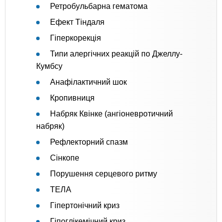
Ретробульбарна гематома
Ефект Тіндаля
Гіперкорекція
Типи алергічних реакцій по Джеллу-
Кумбсу
Анафілактичний шок
Кропивниця
Набряк Квінке (ангіоневротичний
набряк)
Рефлекторний спазм
Сінкопе
Порушення серцевого ритму
ТЕЛА
Гіпертонічний криз
Гіпоглікемічний криз