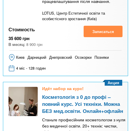
працевлаштування після навчання.
LOTUS, Центр Естетичної освіти та
особистісного зростання (Київ)
Стоимость
Записаться
35 600
грн
В месяц:
8 900
грн
Киев
Дарницкий
Днепровский
Осокорки
Позняки
4 міс - 128 годин
Акция
Идёт набор на курс!
Косметологія з 0 до профі –
повний курс. Усі техніки. Можна
БЕЗ мед.освіти. Онлайн+офлайн
Станьте професійним косметологом з нуля
без медичної освіти. 20+ технік: чистки,