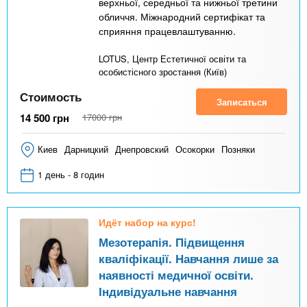
верхньої, середньої та нижньої третини
обличчя. Міжнародний сертифікат та
сприяння працевлаштуванню.
LOTUS, Центр Естетичної освіти та
особистісного зростання (Київ)
Стоимость
Записаться
14 500
грн
17000
грн
Киев
Дарницкий
Днепровский
Осокорки
Позняки
1 день - 8 годин
Идёт набор на курс!
Мезотерапія. Підвищення
кваліфікації. Навчання лише за
наявності медичної освіти.
Індивідуальне навчання