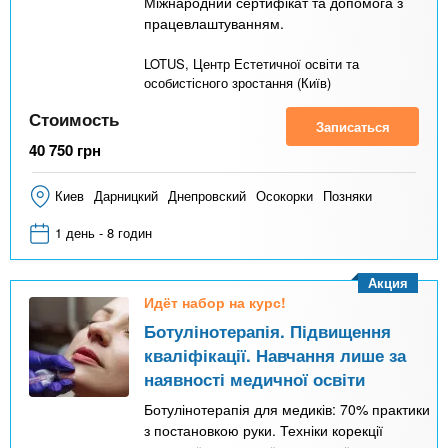
Міжнародний сертифікат та допомога з
працевлаштуванням.
LOTUS, Центр Естетичної освіти та
особистісного зростання (Київ)
Стоимость
Записаться
40 750
грн
Киев
Дарницкий
Днепровский
Осокорки
Позняки
1 день - 8 годин
Акция
Идёт набор на курс!
Ботулінотерапія. Підвищення
кваліфікації. Навчання лише за
наявності медичної освіти
Ботулінотерапія для медиків: 70% практики
з постановкою руки. Техніки корекції