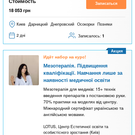
Стоимость
Записаться
18 053
грн
Киев
Дарницкий
Днепровский
Осокорки
Позняки
2 дні
Записалось:
1
Акция
Идёт набор на курс!
Мезотерапія. Підвищення
кваліфікації. Навчання лише за
наявності медичної освіти
Мезотерапія для медиків: 15+ технік
введення препаратів з постановкою руки.
70% практики на моделях від центру.
Міжнародний сертифікат українською та
англійською мовами.
LOTUS, Центр Естетичної освіти та
особистісного зростання (Київ)