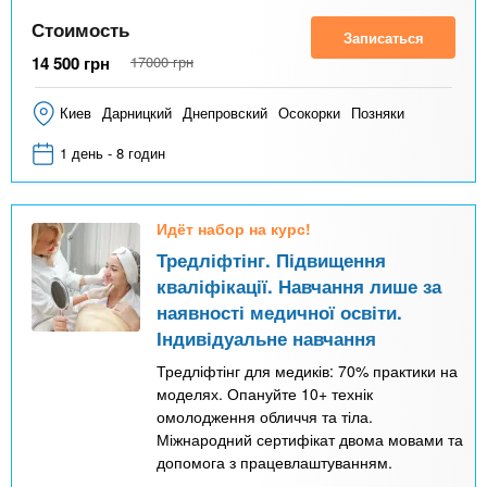
Стоимость
Записаться
14 500
грн
17000
грн
Киев
Дарницкий
Днепровский
Осокорки
Позняки
1 день - 8 годин
Идёт набор на курс!
Тредліфтінг. Підвищення
кваліфікації. Навчання лише за
наявності медичної освіти.
Індивідуальне навчання
Тредліфтінг для медиків: 70% практики на
моделях. Опануйте 10+ технік
омолодження обличчя та тіла.
Міжнародний сертифікат двома мовами та
допомога з працевлаштуванням.