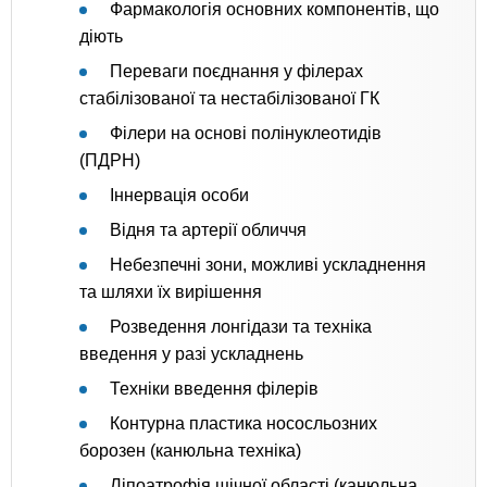
Фармакологія основних компонентів, що
діють
Переваги поєднання у філерах
стабілізованої та нестабілізованої ГК
Філери на основі полінуклеотидів
(ПДРН)
Іннервація особи
Відня та артерії обличчя
Небезпечні зони, можливі ускладнення
та шляхи їх вирішення
Розведення лонгідази та техніка
введення у разі ускладнень
Техніки введення філерів
Контурна пластика нососльозних
борозен (канюльна техніка)
Ліпоатрофія щічної області (канюльна