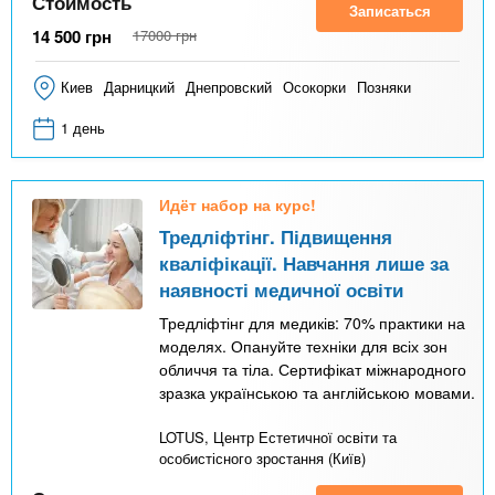
Стоимость
Записаться
14 500
грн
17000
грн
Киев
Дарницкий
Днепровский
Осокорки
Позняки
1 день
Идёт набор на курс!
Тредліфтінг. Підвищення
кваліфікації. Навчання лише за
наявності медичної освіти
Тредліфтінг для медиків: 70% практики на
моделях. Опануйте техніки для всіх зон
обличчя та тіла. Сертифікат міжнародного
зразка українською та англійською мовами.
LOTUS, Центр Естетичної освіти та
особистісного зростання (Київ)