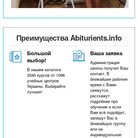
Преимущества Abiturients.info
Большой
Ваша заявка
выбор!
Администрация
школы получит Ваш
В нашем каталоге
контакт. В
3340 курсов от 1096
ближайшее рабочее
учебных центров
время с Вами
Украины. Выбирайте
свяжутся,
лучших!
расскажут
подробнее про
обучение и если
Вам всё подойдет,
запишут Вас в
ближайшую группу
или на
индивидуальное