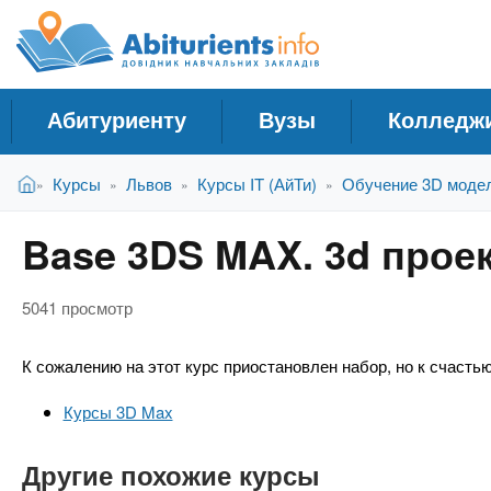
A
С
П
е
п
b
р
р
е
а
й
i
Абитуриенту
Вузы
Колледж
в
т
и
о
t
В
к
Главная
Курсы
Львов
Курсы IT (АйТи)
Обучение 3D моде
»
»
»
»
ч
ы
о
н
з
с
u
Base 3DS MAX. 3d прое
д
н
и
е
о
к
r
с
в
5041 просмотр
У
ь
н
ч
о
i
К сожалению на этот курс приостановлен набор, но к счастью
м
е
у
б
Курсы 3D Max
e
с
н
о
Другие похожие курсы
ы
д