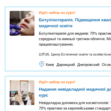
n
е
х
р
з
t
ж
Идёт набор на курс!
а
а
Ботулінотерапія. Підвищення квал
н
в
s
медичної освіти
и
е
Ботулінотерапія для медиків: 70% практики
ю
д
.
середньої та нижньої третини обличчя. М
е
працевлаштуванню.
н
i
LOTUS, Центр Естетичної освіти та особистісно
и
й
Киев
Дарницкий
Днепровский
Осок
n
f
Идёт набор на курс!
Надання невідкладної медичної до
o
курс
Невідкладна допомога для косметологів: 1
70% практики за європейськими стандарта