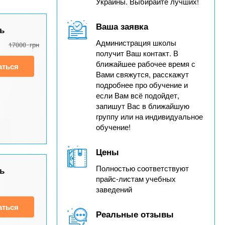
Украины. Выбирайте лучших!
Ваша заявка
ь
Администрация школы
17000
грн
получит Ваш контакт. В
ближайшее рабочее время с
аться
Вами свяжутся, расскажут
подробнее про обучение и
если Вам всё подойдет,
запишут Вас в ближайшую
группу или на индивидуальное
обучение!
Цены
Полностью соответствуют
ь
прайс-листам учебных
заведений
аться
Реальные отзывы