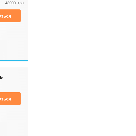
48900
грн
аться
ь
аться