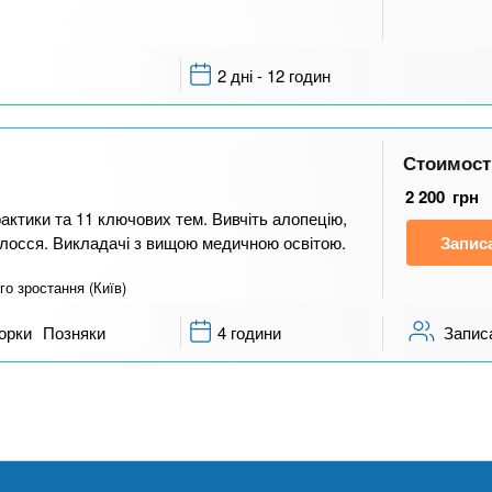
2 дні - 12 годин
Стоимост
2 200
грн
рактики та 11 ключових тем. Вивчіть алопецію,
олосся. Викладачі з вищою медичною освітою.
Запис
го зростання (Київ)
орки
Позняки
4 години
Запис