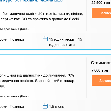
42 900
грн
Запис
ез медичної освіти. 20+ технік: чистки, пілінги,
сертифікат ISO та практика в групах до 6 осіб.
го зростання (Київ)
орки
Позняки
15 годин теорії + 15
годин практики
Стоимост
7 000
грн
огій шкіри від діагностики до лікування. 70%
ою медичною освітою. Європейський стандарт
Запис
ям.
го зростання (Київ)
орки
Позняки
1,5 місяці