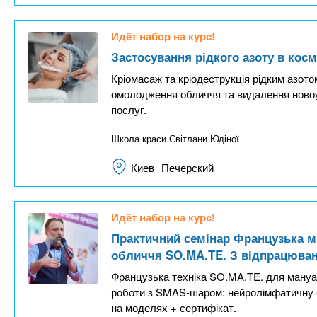
Идёт набор на курс!
Застосування рідкого азоту в косм
Кріомасаж та кріодеструкція рідким азото
омолодження обличчя та видалення новоу
послуг.
Школа краси Світлани Юдіної
Киев
Печерский
Идёт набор на курс!
Практичний семінар Французька м’
обличчя SO.MA.TE. З відпрацюва
Французька техніка SO.MA.TE. для мануа
роботи з SMAS-шаром: нейролімфатичну ст
на моделях + сертифікат.