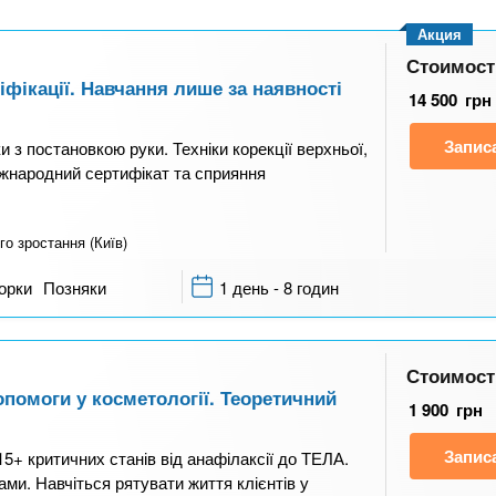
Акция
Стоимост
іфікації. Навчання лише за наявності
14 500
грн
Запис
 з постановкою руки. Техніки корекції верхньої,
іжнародний сертифікат та сприяння
го зростання (Київ)
орки
Позняки
1 день - 8 годин
Стоимост
помоги у косметології. Теоретичний
1 900
грн
Запис
5+ критичних станів від анафілаксії до ТЕЛА.
ми. Навчіться рятувати життя клієнтів у