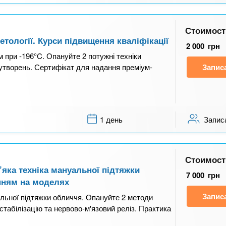
Стоимост
етології. Курси підвищення кваліфікації
2 000
грн
м при -196°C. Опануйте 2 потужні техніки
творень. Сертифікат для надання преміум-
Запис
1 день
Запис
Стоимост
яка техніка мануальної підтяжки
7 000
грн
нням на моделях
Запис
льної підтяжки обличчя. Опануйте 2 методи
абілізацію та нервово-м'язовий реліз. Практика