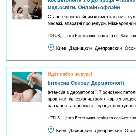
мед.освіти. Онлайн+офлайн
Станьте професійним косметологом з нуля б
масажі, апаратні процедури. Міжнародний 
LOTUS, Центр Естетичної освіти та особистісно
Киев
Дарницкий
Днепровский
Осок
Идёт набор на курс!
Інтенсив Основи Дерматології
Інтенсив з дерматології: 7 основних патол
практики під керівництвом лікарів з вищ
навчання та допомога з працевлаштуванн
LOTUS, Центр Естетичної освіти та особистісно
Киев
Дарницкий
Днепровский
Осок