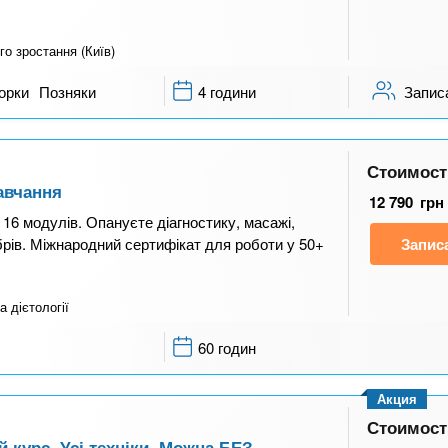
го зростання (Київ)
орки
Позняки
4 години
Запис
Стоимост
авчання
12 790
грн
16 модулів. Опануєте діагностику, масажі,
брів. Міжнародний сертифікат для роботи у 50+
Запис
а дієтології
60 годин
Акция
Стоимост
й курс. Усі техніки. Можна БЕЗ