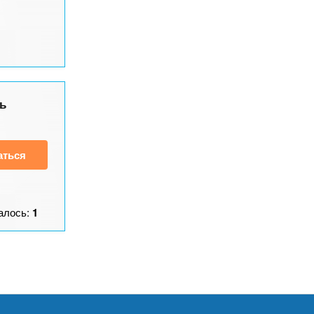
ь
аться
алось:
1