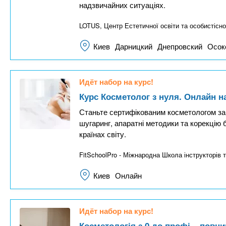
надзвичайних ситуаціях.
LOTUS, Центр Естетичної освіти та особистісно
Киев
Дарницкий
Днепровский
Осок
Идёт набор на курс!
Курс Косметолог з нуля. Онлайн н
Станьте сертифікованим косметологом за 
шугаринг, апаратні методики та корекцію 
країнах світу.
FitSchoolPro - Міжнародна Школа інструкторів т
Киев
Онлайн
Идёт набор на курс!
Косметологія з 0 до профі – повни