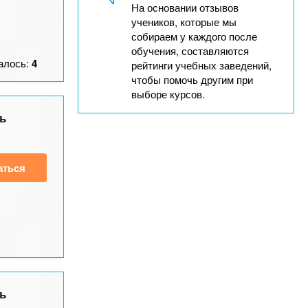
На основании отзывов
учеников, которые мы
собираем у каждого после
обучения, составляются
алось:
4
рейтинги учебных заведений,
чтобы помочь другим при
выборе курсов.
ь
аться
ь