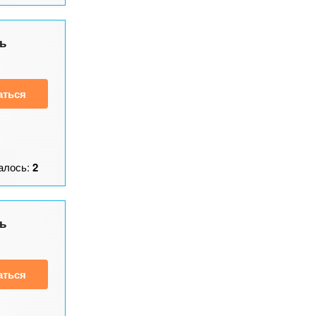
ь
аться
алось:
2
ь
аться