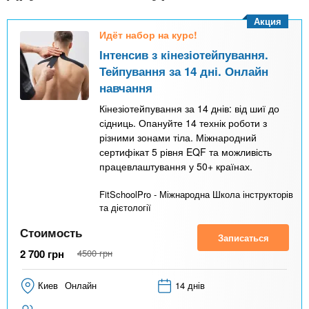
n
MBA
р
х
ж
Акция
з
t
а
Идёт набор на курс!
Онлайн курсы
н
а
Інтенсив з кінезіотейпування.
и
в
s
Тейпування за 14 дні. Онлайн
ю
е
За рубежом
навчання
.
д
Кінезіотейпування за 14 днів: від шиї до
сідниць. Опануйте 14 технік роботи з
е
різними зонами тіла. Міжнародний
i
н
сертифікат 5 рівня EQF та можливість
и
працевлаштування у 50+ країнах.
n
й
FitSchoolPro - Міжнародна Школа інструкторів
та дієтології
f
Стоимость
Записаться
2 700
грн
4500
грн
o
Киев
Онлайн
14 днів