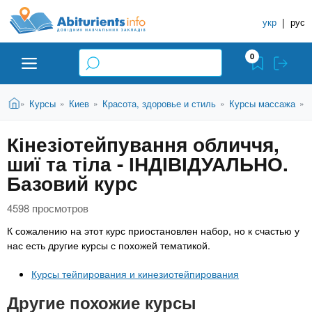
A
П
С
е
укр
|
рус
п
b
р
р
е
0
й
а
i
т
в
и
В
Абитуриенту
Главная
Курсы
Киев
Красота, здоровье и стиль
Курсы массажа
»
»
»
»
»
о
к
t
ы
о
ч
з
Кінезіотейпування обличчя,
с
Вузы
д
н
u
н
шиї та тіла - ІНДІВІДУАЛЬНО.
е
и
о
с
Базовий курс
в
к
Колледжи
r
ь
н
У
4598 просмотров
о
ч
i
м
Курсы
К сожалению на этот курс приостановлен набор, но к счастью у
у
е
нас есть другие курсы с похожей тематикой.
с
б
e
о
Частные школы
Курсы тейпирования и кинезиотейпирования
н
д
Другие похожие курсы
е
ы