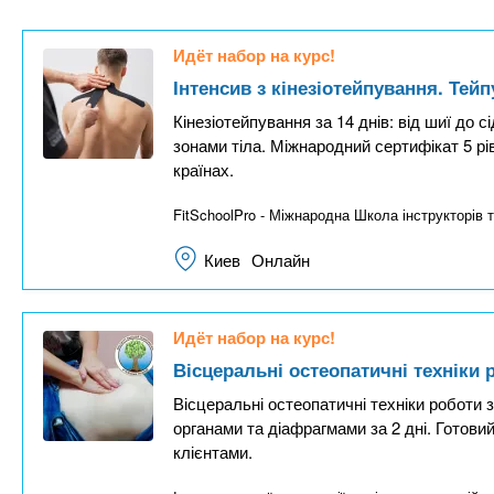
n
е
х
р
з
t
ж
Идёт набор на курс!
а
а
Інтенсив з кінезіотейпування. Тей
н
в
s
Кінезіотейпування за 14 днів: від шиї до 
и
е
зонами тіла. Міжнародний сертифікат 5 р
ю
д
.
країнах.
е
FitSchoolPro - Міжнародна Школа інструкторів т
н
i
и
Киев
Онлайн
й
n
Идёт набор на курс!
f
Вісцеральні остеопатичні техніки 
Вісцеральні остеопатичні техніки роботи з
o
органами та діафрагмами за 2 дні. Готови
клієнтами.