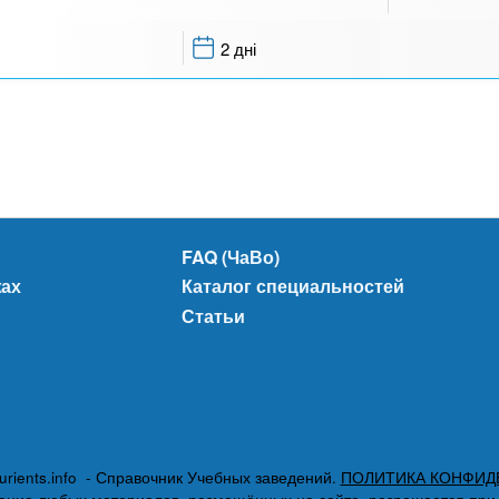
2 дні
FAQ (ЧаВо)
жах
Каталог специальностей
Статьи
urients.info - Справочник Учебных заведений.
ПОЛИТИКА КОНФИД