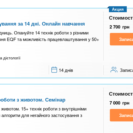
Акция
Стоимост
пування за 14 дні. Онлайн навчання
2 700
грн
сідниць. Опануйте 14 технік роботи з різними
івня EQF та можливість працевлаштування у 50+
Запис
а дієтології
14 днів
Запис
Стоимост
роботи з животом. Семінар
7 000
грн
 животом. 15+ технік роботи з внутрішніми
й алгоритм для негайного застосування з
Запис