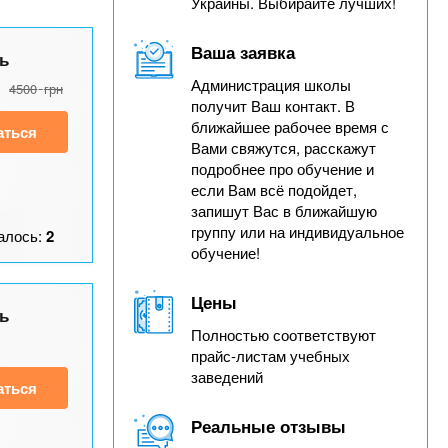
Украины. Выбирайте лучших!
Ваша заявка
ь
Администрация школы
4500
грн
получит Ваш контакт. В
ближайшее рабочее время с
аться
Вами свяжутся, расскажут
подробнее про обучение и
если Вам всё подойдет,
запишут Вас в ближайшую
группу или на индивидуальное
алось:
2
обучение!
Цены
ь
Полностью соответствуют
прайс-листам учебных
заведений
аться
Реальные отзывы