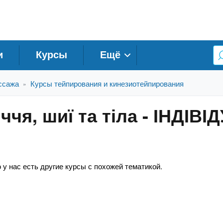
и
Курсы
Ещё
ссажа
Курсы тейпирования и кинезиотейпирования
»
ччя, шиї та тіла - ІНДІВ
 у нас есть другие курсы с похожей тематикой.