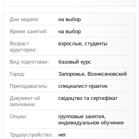
Дни недели:
на выбор
Время занятий:
на выбор
Возраст
взрослые, студенты
аудитории:
Вид подготовки:
базовый курс
Город:
Запорожье, Вознесеновский
Преподаватель:
специалист-практик
Документ об
свідоцтво та сертифікат
окончании:
Опции:
групповые занятия,
индивидуальное обучение
Трудоустройство:
нет