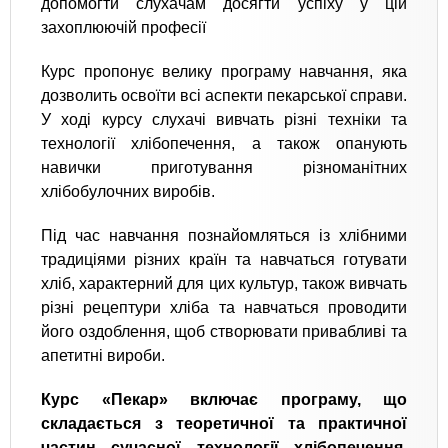
допомогти слухачам досягти успіху у цій
захоплюючій професії
Курс пропонує велику програму навчання, яка
дозволить освоїти всі аспекти пекарської справи.
У ході курсу слухачі вивчать різні техніки та
технології хлібопечення, а також опанують
навички приготування різноманітних
хлібобулочних виробів.
Під час навчання познайомляться із хлібними
традиціями різних країн та навчаться готувати
хліб, характерний для цих культур, також вивчать
різні рецептури хліба та навчаться проводити
його оздоблення, щоб створювати привабливі та
апетитні вироби.
Курс «Пекар» включає програму, що
складається з теоретичної та практичної
частин сучасної технології хлібопечення.