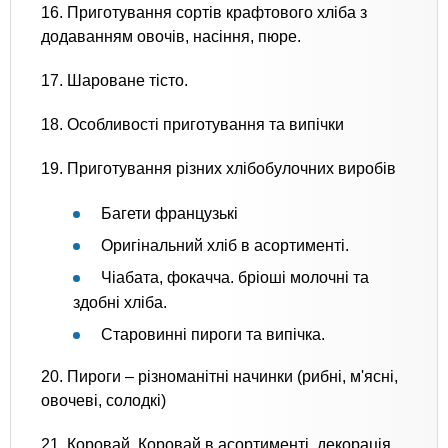
16. Приготування сортів крафтового хліба з
додаванням овочів, насіння, пюре.
17. Шароване тісто.
18. Особливості приготування та випічки
19. Приготування різних хлібобулочних виробів
Багети французькі
Оригінальний хліб в асортименті.
Чіабата, фокачча. бріоші молочні та
здобні хліба.
Старовинні пироги та випічка.
20. Пироги – різноманітні начинки (рибні, м'ясні,
овочеві, солодкі)
21. Коровай. Коровай в асортименті, декорація