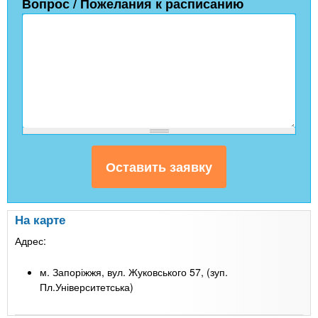
Вопрос / Пожелания к расписанию
На карте
Адрес:
м. Запоріжжя, вул. Жуковського 57, (зуп.
Пл.Університетська)
Leaflet
| Map data ©
Google