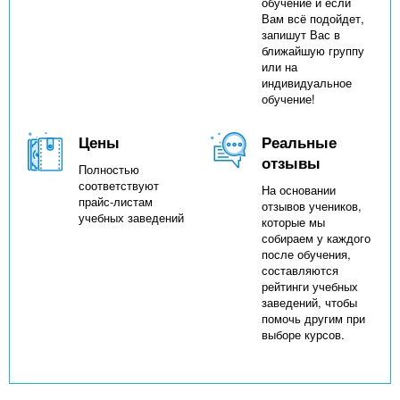
обучение и если
Вам всё подойдет,
запишут Вас в
ближайшую группу
или на
индивидуальное
обучение!
Цены
Реальные
отзывы
Полностью
соответствуют
На основании
прайс-листам
отзывов учеников,
учебных заведений
которые мы
собираем у каждого
после обучения,
составляются
рейтинги учебных
заведений, чтобы
помочь другим при
выборе курсов.