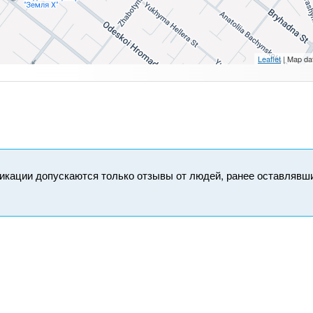
Leaflet
| Map da
икации допускаются только отзывы от людей, ранее оставлявш