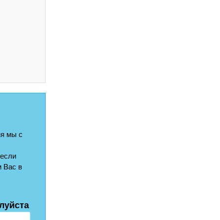
я мы с
 если
 Вас в
луйста