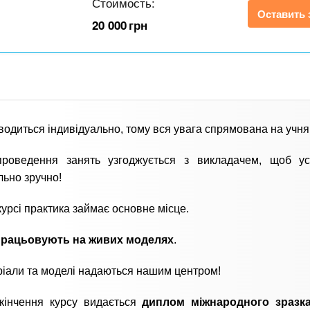
Стоимость:
Оставить 
20 000
грн
водиться індивідуально, тому вся увага спрямована на учня
проведення занять узгоджується з викладачем, щоб ус
ьно зручно!
курсі практика займає основне місце.
працьовують на живих моделях
.
ріали та моделі надаються нашим центром!
акінчення курсу видається
диплом міжнародного зразк