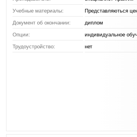
Учебные материалы:
Представляються це
Документ об окончании:
диплом
Опции:
индивидуальное обу
Трудоустройство:
нет