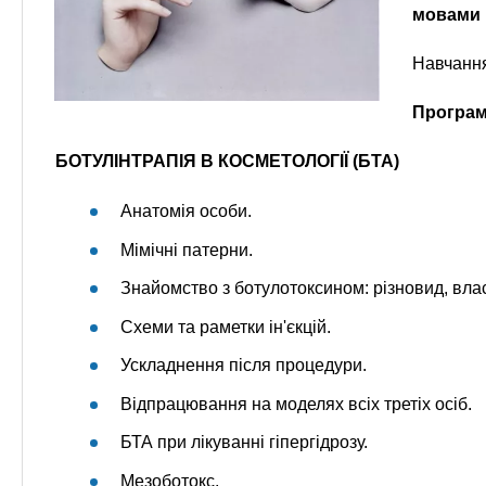
мовами
Навчання
Програм
БОТУЛІНТРАПІЯ В КОСМЕТОЛОГІЇ (БТА)
Анатомія особи.
Мімічні патерни.
Знайомство з ботулотоксином: різновид, влас
Схеми та раметки ін'єкцій.
Ускладнення після процедури.
Відпрацювання на моделях всіх третіх осіб.
БТА при лікуванні гіпергідрозу.
Мезоботокс.