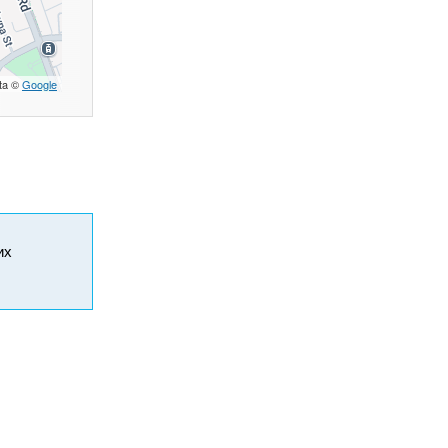
ta ©
Google
их