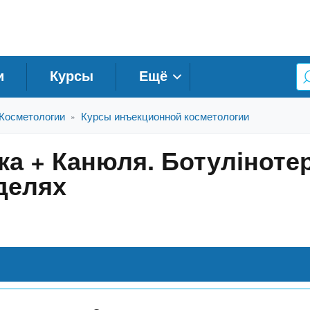
и
Курсы
Ещё
Косметологии
Курсы инъекционной косметологии
»
ка + Канюля. Ботулінотер
делях