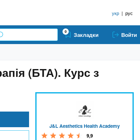
укр
|
рус
0
Закладки
Войти
апія (БТА). Курс з
J&L Aesthetics Health Academy
9,9