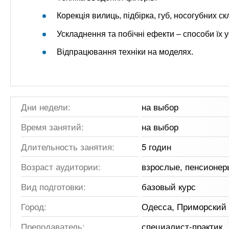
Корекція вилиць, підбірка, губ, носогубних ск
Ускладнення та побічні ефекти – способи їх 
Відпрацювання техніки на моделях.
Дни недели:
на выбор
Время занятий:
на выбор
Длительность занятия:
5 годин
Возраст аудитории:
взрослые, пенсионер
Вид подготовки:
базовый курс
Город:
Одесса, Приморский
Преподаватель:
специалист-практик