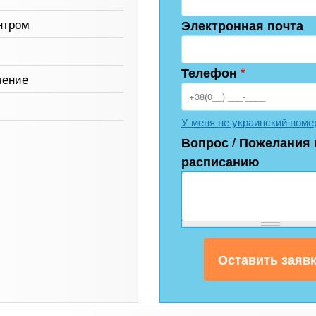
нтром
Электронная почта
Телефон
*
чение
У меня не украинский номе
Вопрос / Пожелания 
расписанию