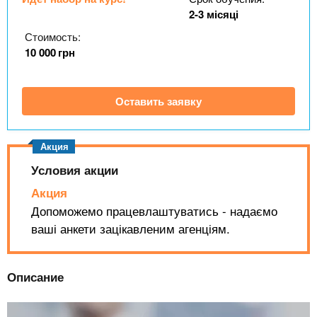
n
MBA
р
х
2-3 місяці
ж
з
t
а
Стоимость:
Онлайн курсы
н
а
10 000
грн
и
в
s
ю
е
За рубежом
Оставить заявку
.
д
е
i
н
и
Условия акции
n
й
Акция
Допоможемо працевлаштуватись - надаємо
f
ваші анкети зацікавленим агенціям.
o
Описание