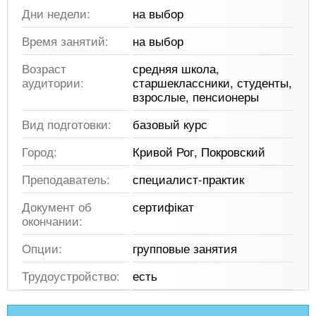
Дни недели:
на выбор
Время занятий:
на выбор
Возраст
средняя школа,
аудитории:
старшеклассники, студенты,
взрослые, пенсионеры
Вид подготовки:
базовый курс
Город:
Кривой Рог, Покровский
Преподаватель:
специалист-практик
Документ об
сертифікат
окончании:
Опции:
групповые занятия
Трудоустройство:
есть