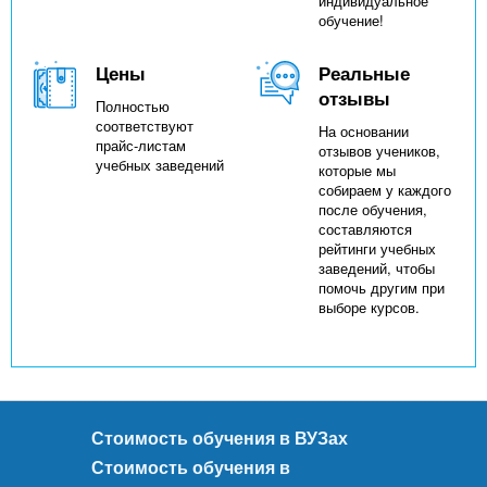
индивидуальное
обучение!
Цены
Реальные
отзывы
Полностью
соответствуют
На основании
прайс-листам
отзывов учеников,
учебных заведений
которые мы
собираем у каждого
после обучения,
составляются
рейтинги учебных
заведений, чтобы
помочь другим при
выборе курсов.
Стоимость обучения в ВУЗах
Стоимость обучения в