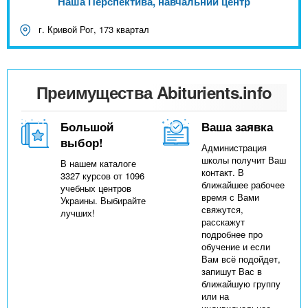
Наша Перспектива, навчальний центр
г. Кривой Рог, 173 квартал
Преимущества Abiturients.info
Большой
Ваша заявка
выбор!
Администрация
школы получит Ваш
В нашем каталоге
контакт. В
3327 курсов от 1096
ближайшее рабочее
учебных центров
время с Вами
Украины. Выбирайте
свяжутся,
лучших!
расскажут
подробнее про
обучение и если
Вам всё подойдет,
запишут Вас в
ближайшую группу
или на