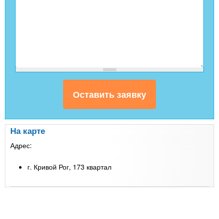
На карте
Адрес:
г. Кривой Рог, 173 квартал
Leaflet
| Map data ©
Google
+
-